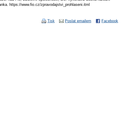
anka. https://www.fio.cz/zpravodajstvi_prohlaseni.itml
Tisk
Poslat emailem
Facebook