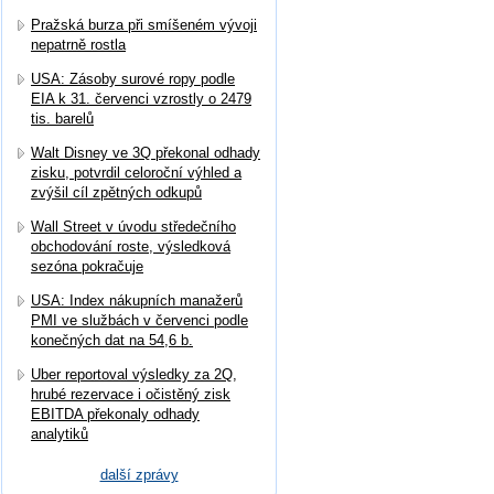
Pražská burza při smíšeném vývoji
nepatrně rostla
USA: Zásoby surové ropy podle
EIA k 31. červenci vzrostly o 2479
tis. barelů
Walt Disney ve 3Q překonal odhady
zisku, potvrdil celoroční výhled a
zvýšil cíl zpětných odkupů
Wall Street v úvodu středečního
obchodování roste, výsledková
sezóna pokračuje
USA: Index nákupních manažerů
PMI ve službách v červenci podle
konečných dat na 54,6 b.
Uber reportoval výsledky za 2Q,
hrubé rezervace i očistěný zisk
EBITDA překonaly odhady
analytiků
další zprávy