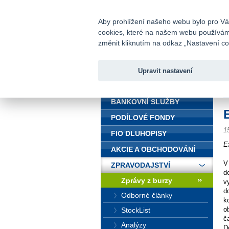
fio@fio.cz
Infomail:
Aby prohlížení našeho webu bylo pro Vás
cookies, které na našem webu používáme.
Fio banka
změnit kliknutím na odkaz „Nastavení coo
Upravit nastavení
ÚVOD
Ú
BANKOVNÍ SLUŽBY
PODÍLOVÉ FONDY
1
FIO DLUHOPISY
E
AKCIE A OBCHODOVÁNÍ
V
ZPRAVODAJSTVÍ
d
Zprávy z burzy
v
d
Odborné články
k
o
StockList
č
Analýzy
D