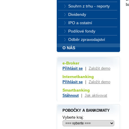
b
Souhrn z trhu - reporty
Dividendy
IPO a ostatní
Podílové fondy
Odběr zpravodajství
O NÁS
e-Broker
Přihlásit se
|
Založit demo
Internetbanking
Přihlásit se
|
Založit demo
Smartbanking
Stáhnout
|
Jak aktivovat
POBOČKY A BANKOMATY
Vyberte kraj: