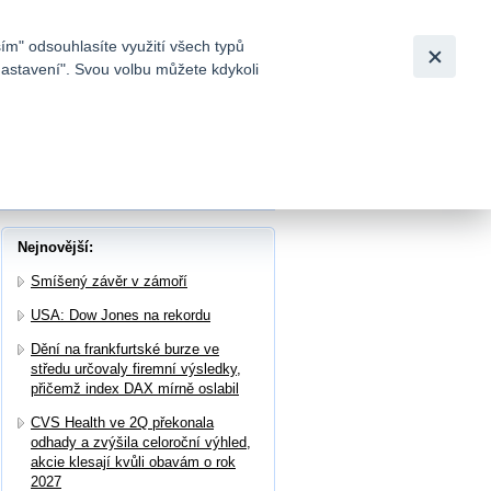
Bezpečnost
Česky
|
English
ím" odsouhlasíte využití všech typů
nastavení". Svou volbu můžete kdykoli
tků a
Nejnovější:
Smíšený závěr v zámoří
USA: Dow Jones na rekordu
Dění na frankfurtské burze ve
středu určovaly firemní výsledky,
přičemž index DAX mírně oslabil
CVS Health ve 2Q překonala
odhady a zvýšila celoroční výhled,
akcie klesají kvůli obavám o rok
2027