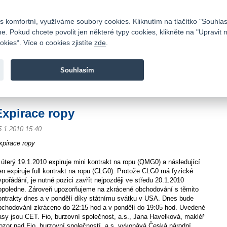
Kontakty
|
Ceník
|
Kariéra
|
Napište nám
|
Časté dotazy
|
Vztahy s investory
|
 komfortní, využíváme soubory cookies. Kliknutím na tlačítko "Souhlas
 Pokud chcete povolit jen některé typy cookies, klikněte na "Upravit 
kies“. Více o cookies zjistíte
zde
.
Fio banka je moderní česká banka. Poskytuje účty bez popla
zprostředkovává investice do cenných papírů.
Souhlasím
vod
>
Zpravodajství
>
Zprávy z burzy
>
Expirace ropy
Expirace ropy
5.1.2010 15:40
xpirace ropy
 úterý 19.1.2010 expiruje mini kontrakt na ropu (QMG0) a následující
en expiruje full kontrakt na ropu (CLG0). Protože CLG0 má fyzické
ypořádání, je nutné pozici zavřít nejpozději ve středu 20.1.2010
opoledne. Zároveň upozorňujeme na zkrácené obchodování s těmito
ontrakty dnes a v pondělí díky státnímu svátku v USA. Dnes bude
bchodování zkráceno do 22:15 hod a v pondělí do 19:05 hod. Uvedené
asy jsou CET. Fio, burzovní společnost, a.s., Jana Havelková, makléř
ozor nad Fio, burzovní společností, a.s. vykonává Česká národní