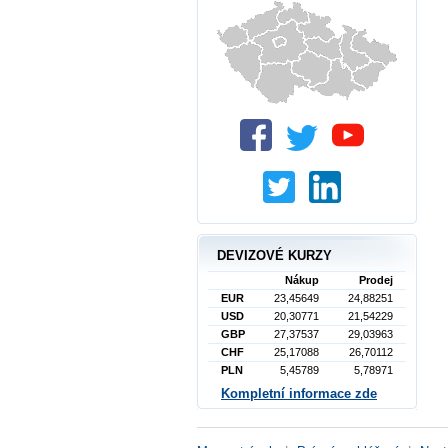
DEVIZOVÉ KURZY
Nákup
Prodej
EUR
23,45649
24,88251
USD
20,30771
21,54229
GBP
27,37537
29,03963
CHF
25,17088
26,70112
PLN
5,45789
5,78971
Kompletní informace zde