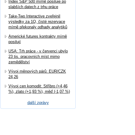
Index S&P 500 mírně posiluje po
slabších datech z trhu práce
Take-Two Interactive zveřejnil
výsledky za 1Q, čisté rezervace
mírně překonaly odhady analytiků
Americké futures kontrakty mírně
posilují
USA: Trh práce - v červenci ubylo
23 tis. pracovních míst mimo
zemědělství
Vývoj měnových párů: EUR/CZK
24,26
Vývoj cen komodit: Stříbro (+4,46
%), zlato (+1,93 %), měď (-1,07 %)
další zprávy