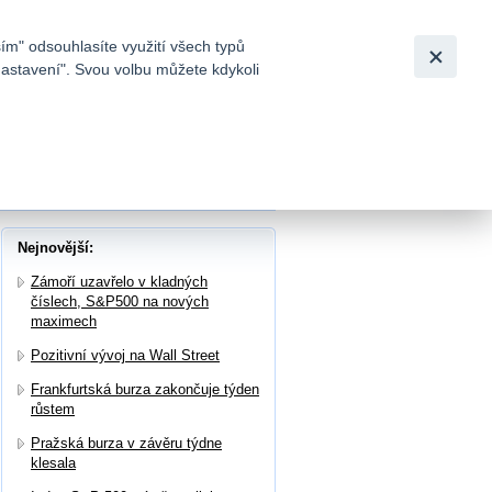
Bezpečnost
Česky
|
English
ím" odsouhlasíte využití všech typů
nastavení". Svou volbu můžete kdykoli
tků a
AS
Nejnovější:
Zámoří uzavřelo v kladných
číslech, S&P500 na nových
maximech
Pozitivní vývoj na Wall Street
Frankfurtská burza zakončuje týden
růstem
Pražská burza v závěru týdne
klesala