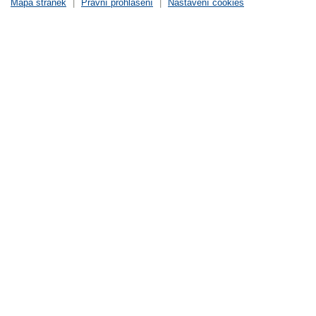
Mapa stránek
|
Právní prohlášení
|
Nastavení cookies