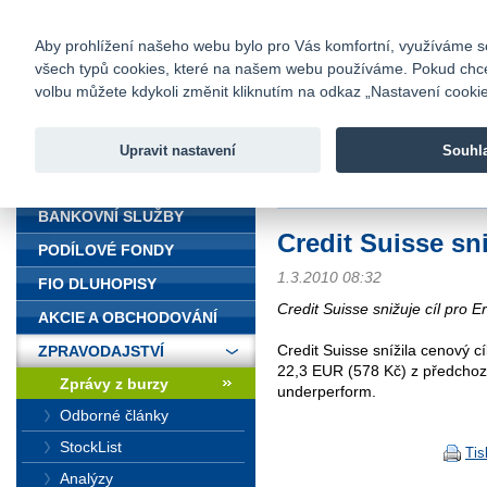
fio@fio.cz
Infomail:
Kontakty
|
Ceník
|
Kariéra
|
Na
Aby prohlížení našeho webu bylo pro Vás komfortní, využíváme sou
všech typů cookies, které na našem webu používáme. Pokud chcete 
Fio banka
volbu můžete kdykoli změnit kliknutím na odkaz „Nastavení cookies
Fio banka j
zprostředko
Upravit nastavení
Souhl
ÚVOD
Úvod
>
Zpravodajství
>
Zprávy z b
BANKOVNÍ SLUŽBY
Credit Suisse sni
PODÍLOVÉ FONDY
1.3.2010 08:32
FIO DLUHOPISY
Credit Suisse snižuje cíl pro E
AKCIE A OBCHODOVÁNÍ
Credit Suisse snížila cenový 
ZPRAVODAJSTVÍ
22,3 EUR (578 Kč) z předchoz
Zprávy z burzy
underperform.
Odborné články
StockList
Tis
Analýzy