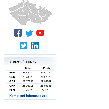
DEVIZOVÉ KURZY
Nákup
Prodej
EUR
23,48270
24,91030
USD
20,33925
21,57575
GBP
27,37731
29,04169
CHF
25,16215
26,69185
PLN
5,45920
5,79110
Kompletní informace zde