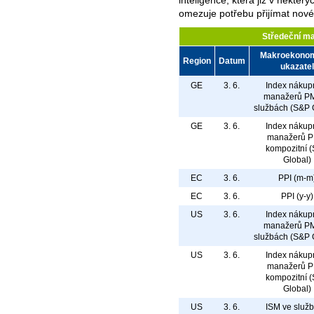
omezuje potřebu přijímat nov
Středeční m
Makroekono
Region
Datum
ukazatel
GE
3. 6.
Index nákup
manažerů PM
službách (S&P 
GE
3. 6.
Index nákup
manažerů P
kompozitní 
Global)
EC
3. 6.
PPI (m-m
EC
3. 6.
PPI (y-y)
US
3. 6.
Index nákup
manažerů PM
službách (S&P 
US
3. 6.
Index nákup
manažerů P
kompozitní 
Global)
US
3. 6.
ISM ve služ