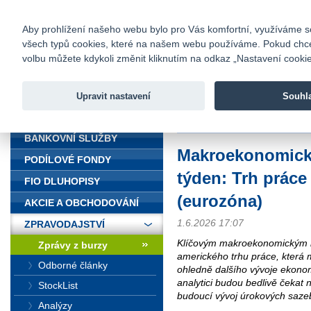
fio@fio.cz
Infomail:
Kontakty
|
Ceník
|
Kariéra
|
Na
Aby prohlížení našeho webu bylo pro Vás komfortní, využíváme sou
všech typů cookies, které na našem webu používáme. Pokud chcete 
Fio banka
volbu můžete kdykoli změnit kliknutím na odkaz „Nastavení cookies
Fio banka j
zprostředko
Upravit nastavení
Souhl
ÚVOD
Úvod
>
Zpravodajství
>
Zprávy z b
BANKOVNÍ SLUŽBY
Makroekonomický
PODÍLOVÉ FONDY
týden: Trh práce
FIO DLUHOPISY
(eurozóna)
AKCIE A OBCHODOVÁNÍ
1.6.2026 17:07
ZPRAVODAJSTVÍ
Klíčovým makroekonomickým b
Zprávy z burzy
amerického trhu práce, která
Odborné články
ohledně dalšího vývoje ekonom
analytici budou bedlivě čekat n
StockList
budoucí vývoj úrokových saze
Analýzy