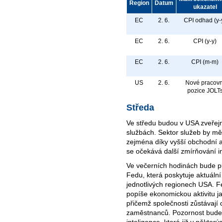
Region
Datum
ukazatel
EC
2. 6.
CPI odhad (y-
EC
2. 6.
CPI (y-y)
EC
2. 6.
CPI (m-m)
US
2. 6.
Nové pracovn
pozice JOLT
Středa
Ve středu budou v USA zveřej
službách. Sektor služeb by měl
zejména díky vyšší obchodní a
se očekává další zmírňování in
Ve večerních hodinách bude pu
Fedu, která poskytuje aktuáln
jednotlivých regionech USA.
popíše ekonomickou aktivitu ja
přičemž společnosti zůstávají 
zaměstnanců. Pozornost bud
inteligence, která již v někter