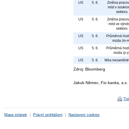
US
5. 6.
Změna pracov
míst v soukr
sektoru
US
5. 6.
Změna pracov
míst ve výro
sektoru
US
5. 6.
Průměrná hod
mzda (m-
US
5. 6.
Průměrná hod
mzda (y-y
US
5. 6.
Míra nezaměstn
Zdroj: Bloomberg
Jakub Němec, Fio banka, a.s.
Tis
Mapa stránek
|
Právní prohlášení
|
Nastavení cookies