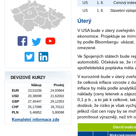
US
1. 6.
Cenový inde
US
1. 6.
Stavební výdaj
Úterý
V USA bude v úterý zveřejněn 
ekonomice. Projektuje se mírn
by podle Bloombergu ukázat, 
omezené.
Ve Spojených státech bude re
automobilů. Očekává se, že i
spotřebitelská poptávka měla zů
V eurozóně bude v úterý zveře
DEVIZOVÉ KURZY
že celková inflace vzroste z 
Nákup
Prodej
inflace by měla podle analytik
EUR
23,51036
24,93964
náklady (ceny letenek a zájezd
USD
20,38098
21,62002
0,1 p b., a to jak k celkové, ta
GBP
27,45447
29,12353
dodává, že riziko je však vych
CHF
25,17088
26,70112
jelikož růst cen ropy by se mo
PLN
5,46852
5,80098
promítnout výrazněji, než trh 
Kompletní informace zde
Úterní makr
Makroekonomi