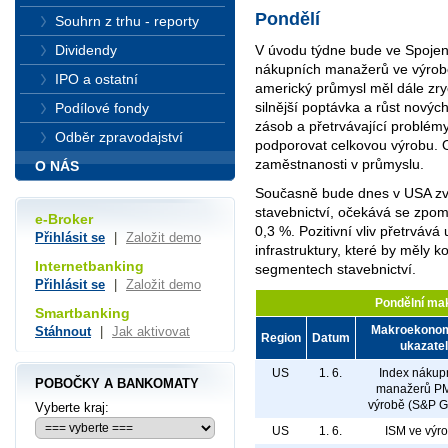
Pondělí
Souhrn z trhu - reporty
Dividendy
V úvodu týdne bude ve Spojen
nákupních manažerů ve výrob
IPO a ostatní
americký průmysl měl dále zry
silnější poptávka a růst nový
Podílové fondy
zásob a přetrvávající problém
Odběr zpravodajství
podporovat celkovou výrobu. O
zaměstnanosti v průmyslu.
O NÁS
Současně bude dnes v USA zve
stavebnictví, očekává se zpom
e-Broker
0,3 %. Pozitivní vliv přetrvává
Přihlásit se
|
Založit demo
infrastruktury, které by měly 
Internetbanking
segmentech stavebnictví.
Přihlásit se
|
Založit demo
Pondělní ma
Smartbanking
Makroekono
Stáhnout
|
Jak aktivovat
Region
Datum
ukazatel
US
1. 6.
Index nákup
POBOČKY A BANKOMATY
manažerů PM
výrobě (S&P G
Vyberte kraj:
US
1. 6.
ISM ve výr