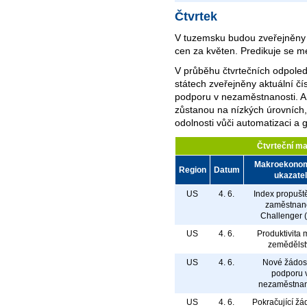
Čtvrtek
V tuzemsku budou zveřejněny 
cen za květen. Predikuje se me
V průběhu čtvrtečních odpole
státech zveřejněny aktuální čí
podporu v nezaměstnanosti. Ana
zůstanou na nízkých úrovních, 
odolnosti vůči automatizaci a 
Čtvrteční m
Makroekono
Region
Datum
ukazatel
US
4. 6.
Index propušt
zaměstnan
Challenger (
US
4. 6.
Produktivita
zemědělst
US
4. 6.
Nové žádost
podporu 
nezaměstnan
US
4. 6.
Pokračující žád