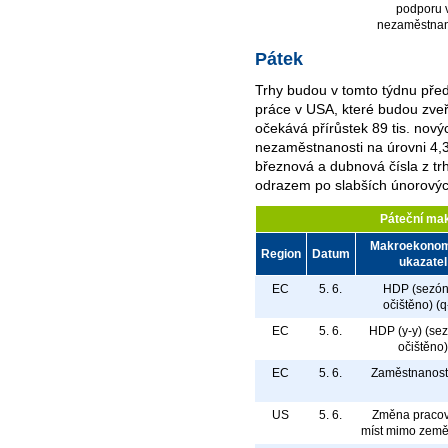
podporu 
nezaměstnan
Pátek
Trhy budou v tomto týdnu před
práce v USA, které budou zveř
očekává přírůstek 89 tis. nový
nezaměstnanosti na úrovni 4,3
březnová a dubnová čísla z t
odrazem po slabších únorovýc
Páteční ma
Makroekonom
Region
Datum
ukazatel
EC
5. 6.
HDP (sezó
očištěno) (q
EC
5. 6.
HDP (y-y) (se
očištěno)
EC
5. 6.
Zaměstnanost 
US
5. 6.
Změna pracov
míst mimo země