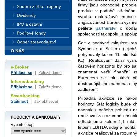
firmy jsou obchodně propojen
Souhrn z trhu - reporty
produkt v podobě střelného
Dividendy
výrobu malorážové munice
angažovanost Eurenca vyznívá 
IPO a ostatní
pětileté
partnerství
o dodávk
Podílové fondy
společnosti tak spolu již spolup
Odběr zpravodajství
Colt v nedávné minulosti rea
Synthesie a Sellieru (jejic
O NÁS
pohybovaly kolem 11 mld. Kč 
Kč). Realizování další výz
časovém horizontu by pro s
e-Broker
znamenat vetší finanční z
Přihlásit se
|
Založit demo
Eurencem se tak stává pří
Internetbanking
dostupnější, neznamenala by
Přihlásit se
|
Založit demo
zadlužení.
Smartbanking
Případná akvizice se nakon
Stáhnout
|
Jak aktivovat
hodnoty. Stát logicky bude ch
naopak z našeho pohledu ned
realizoval za rozumné násobk
POBOČKY A BANKOMATY
odhadujeme kolem 1,1 mld. 
Vyberte kraj:
letošní EBITDA údajně mohla 
akvizice realizoval za rozum