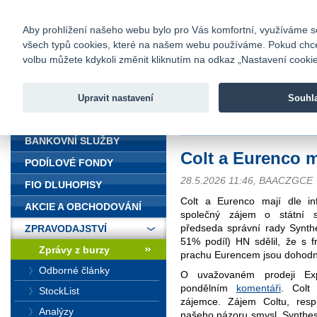
fio@fio.cz
Infomail:
Kontakty
|
Ceník
|
Kariéra
|
Na
Aby prohlížení našeho webu bylo pro Vás komfortní, využíváme sou
všech typů cookies, které na našem webu používáme. Pokud chcete 
Fio banka
volbu můžete kdykoli změnit kliknutím na odkaz „Nastavení cookies
Fio banka j
zprostředko
Upravit nastavení
Souhl
ÚVOD
Úvod
>
Zpravodajství
>
Zprávy z b
BANKOVNÍ SLUŽBY
Colt a Eurenco m
PODÍLOVÉ FONDY
28.5.2026 11:46, BAACZGCE
FIO DLUHOPISY
Colt a Eurenco mají dle in
AKCIE A OBCHODOVÁNÍ
společný zájem o státní s
předseda správní rady Synthes
ZPRAVODAJSTVÍ
51% podíl) HN sdělil, že s 
Zprávy z burzy
prachu Eurencem jsou dohodn
Odborné články
O uvažovaném prodeji Exp
pondělním
komentáři
. Colt 
StockList
zájemce. Zájem Coltu, resp
Analýzy
našeho názoru smysl. Synthesi