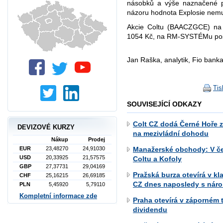
násobků a výše naznačené p
názoru hodnota Explosie nemus
Akcie Coltu (BAACZGCE) na 
1054 Kč, na RM-SYSTÉMu posi
Jan Raška, analytik, Fio banka
Tis
SOUVISEJÍCÍ ODKAZY
Colt CZ dodá Černé Hoře zb
DEVIZOVÉ KURZY
na mezivládní dohodu
Nákup
Prodej
Manažerské obchody: V če
EUR
23,48270
24,91030
USD
20,33925
21,57575
Coltu a Kofoly
GBP
27,37731
29,04169
Pražská burza otevírá v k
CHF
25,16215
26,69185
CZ dnes naposledy s nár
PLN
5,45920
5,79110
Kompletní informace zde
Praha otevírá v záporném t
dividendu