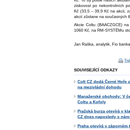
ziskovost po nekontrolních p
Kč (33,5 – 39,9 Kč na akcii, 
akcií zůstane na současných 62
Akcie Coltu (BAACZGCE) na 
1060 Kč, na RM-SYSTÉMu stou
Jan Raška, analytik, Fio banka
Tis
SOUVISEJÍCÍ ODKAZY
Colt CZ dodá Černé Hoře zb
na mezivládní dohodu
Manažerské obchody: V če
Coltu a Kofoly
Pražská burza otevírá v k
CZ dnes naposledy s nár
Praha otevírá v záporném t