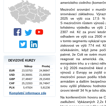
amerického civilního (komerčn
Meziroční srovnání v munič
srovnávací základnou. Výraz
2025 ve výši cca 17,5 % 
S meziročním růstem výnosů 
loňskému výsledku ve výši 2
2307 mil. Kč za první letoš
odhadem ve výši cca 2500 mil
v tomto segmentu vykázal vy
ziskovost ve výši 774 mil. 
očekáváním, když jsme počí
patrné, že Colt ve svém mun
reagovat na americká cla,
DEVIZOVÉ KURZY
evropském trhu a v rámci něh
Nákup
Prodej
v 1Q 2026 meziročně klesl 
EUR
23,53753
24,96847
výnosů z Evropy se zvýšil 
USD
20,36691
21,60509
meziroční posun podílu trž
GBP
27,48407
29,15493
armádám a dalším bezpečnost
CHF
25,21553
26,74847
svou vyšší přidanou hodnot
PLN
5,47924
5,81236
úrovni téměř 34 % je toho dů
Kompletní informace zde
Na konferenčním hovoru se C
zadlužení. Vykázaných 2,2x 