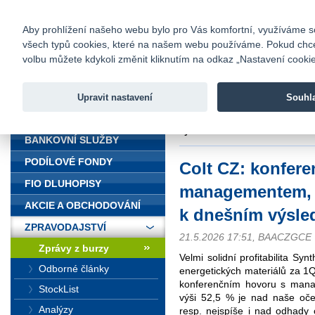
fio@fio.cz
Infomail:
Kontakty
|
Ceník
|
Kariéra
|
Na
Aby prohlížení našeho webu bylo pro Vás komfortní, využíváme sou
všech typů cookies, které na našem webu používáme. Pokud chcete 
Fio banka
volbu můžete kdykoli změnit kliknutím na odkaz „Nastavení cookies
Fio banka j
zprostředko
Upravit nastavení
Souhl
ÚVOD
Úvod
>
Zpravodajství
>
Zprávy z b
výsledkům
BANKOVNÍ SLUŽBY
PODÍLOVÉ FONDY
Colt CZ: konfere
FIO DLUHOPISY
managementem, 
AKCIE A OBCHODOVÁNÍ
k dnešním výsl
ZPRAVODAJSTVÍ
21.5.2026 17:51, BAACZGCE
Zprávy z burzy
Velmi solidní profitabilita S
Odborné články
energetických materiálů za 1Q
konferenčním hovoru s man
StockList
výši 52,5 % je nad naše oče
Analýzy
resp. nejspíše i nad odhady 