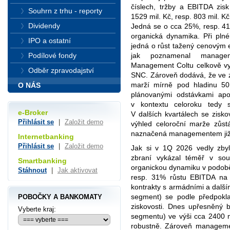
číslech, tržby a EBITDA zis
Souhrn z trhu - reporty
1529 mil. Kč, resp. 803 mil. K
Dividendy
Jedná se o cca 25%, resp. 41%
organická dynamika. Při pln
IPO a ostatní
jedná o růst tažený cenovým 
jak poznamenal manage
Podílové fondy
Management Coltu celkově vyj
Odběr zpravodajství
SNC. Zároveň dodává, že ve z
marží mírně pod hladinu 50
O NÁS
plánovanými odstávkami ap
v kontextu celoroku tedy s
e-Broker
V dalších kvartálech se zisk
Přihlásit se
|
Založit demo
výhled celoroční marže zůs
naznačená managementem již v
Internetbanking
Přihlásit se
|
Založit demo
Jak si v 1Q 2026 vedly zby
zbraní vykázal téměř v so
Smartbanking
organickou dynamiku v podobě 
Stáhnout
|
Jak aktivovat
resp. 31% růstu EBITDA na
kontrakty s armádními a další
segment) se podle předpokl
POBOČKY A BANKOMATY
ziskovosti. Dnes upřesněný
Vyberte kraj:
segmentu) ve výši cca 2400 m
robustně. Zároveň managemen