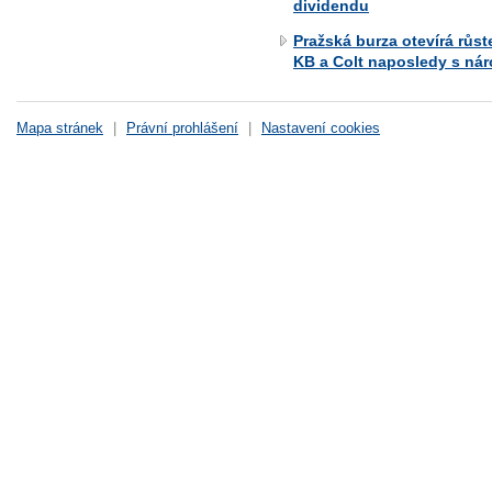
dividendu
Pražská burza otevírá růs
KB a Colt naposledy s ná
Mapa stránek
|
Právní prohlášení
|
Nastavení cookies