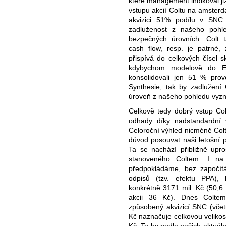
které management indikoval již
vstupu akcií Coltu na amsterd
akvizici 51% podílu v SNC
zadluženost z našeho pohle
bezpečných úrovních. Colt 
cash flow, resp. je patrné
přispívá do celkových čísel 
kdybychom modelově do EB
konsolidovali jen 51 % provo
Synthesie, tak by zadlužení 
úroveň z našeho pohledu vyzn
Celkově tedy dobrý vstup Co
odhady díky nadstandardní v
Celoroční výhled nicméně Col
důvod posouvat naši letošní p
Ta se nachází přibližně upr
stanoveného Coltem. I na 
předpokládáme, bez započít
odpisů (tzv. efektu PPA), 
konkrétně 3171 mil. Kč (50,6 K
akcii 36 Kč). Dnes Coltem 
způsobený akvizicí SNC (včet
Kč naznačuje celkovou velikost
Kč. To by podle našich aktuáln