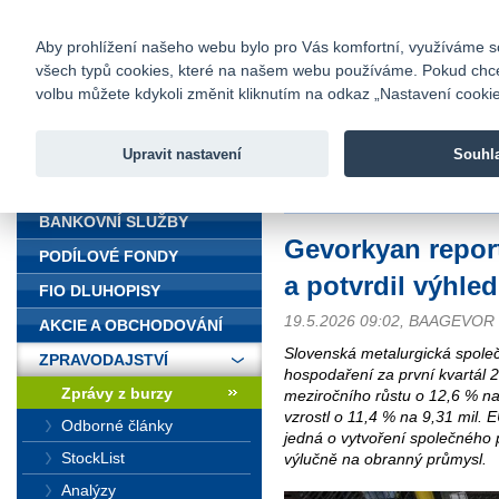
fio@fio.cz
Infomail:
Kontakty
|
Ceník
|
Kariéra
|
Na
Aby prohlížení našeho webu bylo pro Vás komfortní, využíváme sou
všech typů cookies, které na našem webu používáme. Pokud chcete 
Fio banka
volbu můžete kdykoli změnit kliknutím na odkaz „Nastavení cookies
Fio banka j
zprostředko
Upravit nastavení
Souhl
ÚVOD
Úvod
>
Zpravodajství
>
Zprávy z b
BANKOVNÍ SLUŽBY
Gevorkyan repor
PODÍLOVÉ FONDY
a potvrdil výhled
FIO DLUHOPISY
19.5.2026 09:02, BAAGEVOR
AKCIE A OBCHODOVÁNÍ
Slovenská metalurgická společ
ZPRAVODAJSTVÍ
hospodaření za první kvartál 
Zprávy z burzy
meziročního růstu o 12,6 % na
vzrostl o 11,4 % na 9,31 mil. 
Odborné články
jedná o vytvoření společného
StockList
výlučně na obranný průmysl.
Analýzy