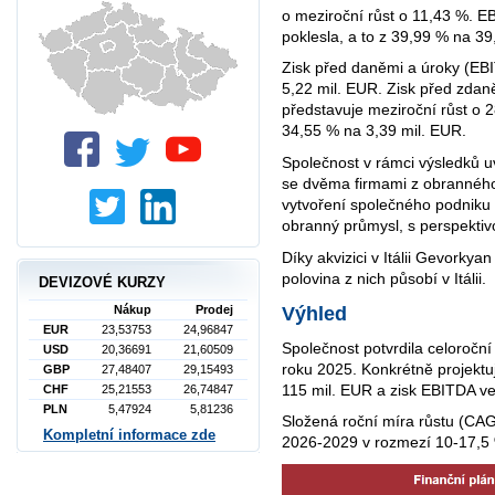
o meziroční růst o 11,43 %. 
poklesla, a to z 39,99 % na 39
Zisk před daněmi a úroky (EBI
5,22 mil. EUR. Zisk před zdan
představuje meziroční růst o 2
34,55 % na 3,39 mil. EUR.
Společnost v rámci výsledků uv
se dvěma firmami z obranného
vytvoření společného podniku
obranný průmysl, s perspekti
Díky akvizici v Itálii Gevorkya
polovina z nich působí v Itálii.
DEVIZOVÉ KURZY
Výhled
Nákup
Prodej
EUR
23,53753
24,96847
Společnost potvrdila celoročn
USD
20,36691
21,60509
roku 2025. Konkrétně projektu
GBP
27,48407
29,15493
115 mil. EUR a zisk EBITDA ve
CHF
25,21553
26,74847
PLN
5,47924
5,81236
Složená roční míra růstu (CAG
Kompletní informace zde
2026-2029 v rozmezí 10-17,5 