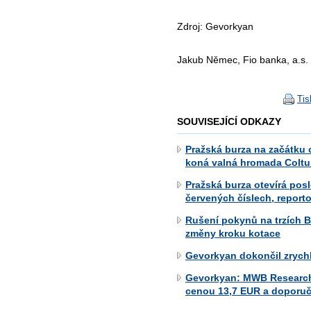
Zdroj: Gevorkyan
Jakub Němec, Fio banka, a.s.
Tis
SOUVISEJÍCÍ ODKAZY
Pražská burza na začátku
koná valná hromada Coltu
Pražská burza otevírá pos
červených číslech, report
Rušení pokynů na trzích B
změny kroku kotace
Gevorkyan dokončil zrychl
Gevorkyan: MWB Research z
cenou 13,7 EUR a doporu