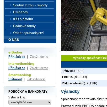
Souhrn z trhu - reporty
Dividendy
IPO a ostatní
Podílové fondy
Odběr zpravodajství
O NÁS
e-Broker
Přihlásit se
|
Založit demo
Výsledky společnosti G
Internetbanking
Přihlásit se
|
Založit demo
Tržby
(mil. EUR)
Smartbanking
EBITDA
(mil. EUR)
Stáhnout
|
Jak aktivovat
Zisk po zdanění
(mil. EUR)
Výsledky
POBOČKY A BANKOMATY
Vyberte kraj:
Společnost reportovala růst t
Provozní zisk EBITDA dosáhl 