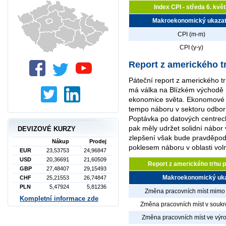
Index CPI - středa 6. kvě
Makroekonomický ukazat
CPI (m-m)
CPI (y-y)
Report z amerického t
Páteční report z amerického t
má válka na Blízkém východě 
ekonomice světa. Ekonomové z
tempo náboru v sektoru odbor
Poptávka po datových centrech
pak měly udržet solidní nábor v
DEVIZOVÉ KURZY
zlepšení však bude pravděpo
Nákup
Prodej
poklesem náboru v oblasti vol
EUR
23,53753
24,96847
USD
20,36691
21,60509
Report z amerického trhu p
GBP
27,48407
29,15493
Makroekonomický uka
CHF
25,21553
26,74847
PLN
5,47924
5,81236
Změna pracovních míst mimo 
Kompletní informace zde
Změna pracovních míst v souk
Změna pracovních míst ve výr