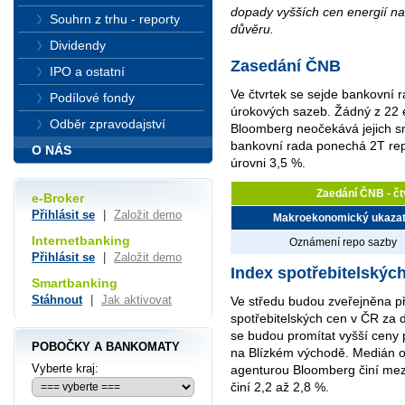
dopady vyšších cen energií na
Souhrn z trhu - reporty
důvěru.
Dividendy
Zasedání ČNB
IPO a ostatní
Ve čtvrtek se sejde bankovní 
Podílové fondy
úrokových sazeb. Žádný z 22
Odběr zpravodajství
Bloomberg neočekává jejich sn
bankovní rada ponechá 2T rep
O NÁS
úrovni 3,5 %.
Zaedání ČNB - čt
e-Broker
Přihlásit se
|
Založit demo
Makroekonomický ukazat
Internetbanking
Oznámení repo sazby
Přihlásit se
|
Založit demo
Index spotřebitelskýc
Smartbanking
Stáhnout
|
Jak aktivovat
Ve středu budou zveřejněna př
spotřebitelských cen v ČR za 
se budou promítat vyšší cen
POBOČKY A BANKOMATY
na Blízkém východě. Medián
Vyberte kraj:
agenturou Bloomberg činí mezi
činí 2,2 až 2,8 %.