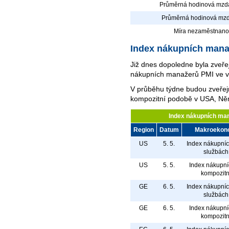
Průměrná hodinová mzd
Průměrná hodinová mzda
Míra nezaměstnanos
Index nákupních mana
Již dnes dopoledne byla zveř
nákupních manažerů PMI ve 
V průběhu týdne budou zveřej
kompozitní podobě v USA, Ně
Index nákupních man
Region
Datum
Makroekono
US
5. 5.
Index nákupní
službách
US
5. 5.
Index nákupní
kompozitn
GE
6. 5.
Index nákupní
službách
GE
6. 5.
Index nákupní
kompozitn