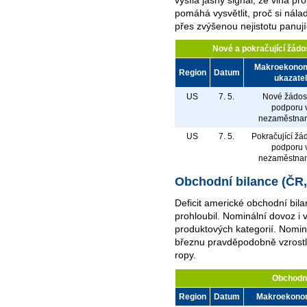
pomáhá vysvětlit, proč si nálad
přes zvýšenou nejistotu panují
Nové a pokračující žádo
Makroekono
Region
Datum
ukazatel
US
7. 5.
Nové žádost
podporu 
nezaměstnan
US
7. 5.
Pokračující žád
podporu 
nezaměstnan
Obchodní bilance (ČR
Deficit americké obchodní bi
prohloubil. Nominální dovoz i 
produktových kategorií. Nomin
březnu pravděpodobně vzrostl
ropy.
Obchodní
Region
Datum
Makroekonom