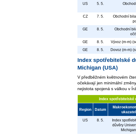
US
5. 5.
Obchodn
CZ
7. 5.
Obchodní bil
po
GE
8. 5.
Obchodní bi
oči
GE
8. 5.
Vývoz (m-m) (s
GE
8. 5.
Dovoz (m-m) (s
Index spotřebitelské d
Michigan (USA)
V předběžném květnovém čte
očekávají jen minimální změny
nejistota spojená s válkou v Ír
Index spotřebitelské 
Makroekono
Region
Datum
ukazatel
US
8. 5.
Index spotřebi
důvěry Univers
Michigan