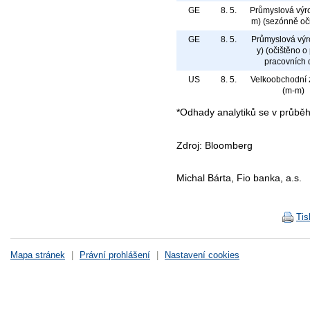
GE
8. 5.
Průmyslová výr
m) (sezónně oč
GE
8. 5.
Průmyslová výr
y) (očištěno o
pracovních 
US
8. 5.
Velkoobchodní
(m-m)
*Odhady analytiků se v průbě
Zdroj: Bloomberg
Michal Bárta, Fio banka, a.s.
Tis
Mapa stránek
|
Právní prohlášení
|
Nastavení cookies