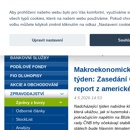
fio@fio.cz
Infomail:
Kontakty
|
Ceník
|
Kariéra
|
Na
Aby prohlížení našeho webu bylo pro Vás komfortní, využíváme sou
všech typů cookies, které na našem webu používáme. Pokud chcete 
Fio banka
volbu můžete kdykoli změnit kliknutím na odkaz „Nastavení cookies
Fio banka j
zprostředko
Upravit nastavení
Souhl
ÚVOD
Úvod
>
Zpravodajství
>
Zprávy z b
amerického trhu práce
BANKOVNÍ SLUŽBY
PODÍLOVÉ FONDY
Makroekonomický
FIO DLUHOPISY
týden: Zasedání 
AKCIE A OBCHODOVÁNÍ
report z americk
ZPRAVODAJSTVÍ
4.5.2026 14:53
Zprávy z burzy
Nadcházející týden nabídne k
Odborné články
která ukážou, jak si tuzemská 
pokračujícím napětím na Blíz
StockList
rady ČNB trhy očekávají stabi
Analýzy
státech bude hlavním tématem