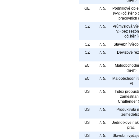
(m-m)
GE
7. 5.
Podnikové obj
(y-y) (očištěno 
pracovních 
CZ
7. 5.
Průmyslová výr
y) (bez sezó
očištění)
CZ
7. 5.
Stavební výrob
CZ
7. 5.
Devizové rez
EC
7. 5.
Maloobchodní 
(m-m)
EC
7. 5.
Maloobchodní tr
y)
US
7. 5.
Index propušt
zaměstnan
Challenger (
US
7. 5.
Produktivita
zemědělst
US
7. 5.
Jednotkové nák
práci
US
7. 5.
Stavební výdaj