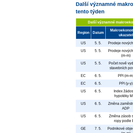
Další významné makro
tento týden
Další významné makroekon
Makroekono
Region
Datum
ukazatel
US
5. 5.
Prodeje novýc
US
5. 5.
Prodeje novýc
(m-m)
US
5. 5.
Počet nově vy
stavebních po
EC
6. 5.
PPI (m-m
EC
6. 5.
PPI (y-y)
US
6. 5.
Index žádos
hypotéky 
US
6. 5.
Změna zaměstn
ADP
US
6. 5.
Změna zásob 
ropy podle 
GE
7. 5.
Podnikové obj