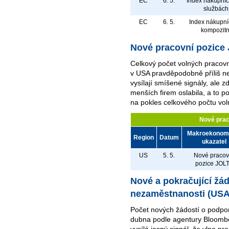
EC
6. 5.
Index nákupní
službách
EC
6. 5.
Index nákupní
kompozitn
Nové pracovní pozice
Celkový počet volných pracov
v USA pravděpodobně příliš n
vysílají smíšené signály, ale z
menších firem oslabila, a to po
na pokles celkového počtu vol
Nové prac
Makroekonom
Region
Datum
ukazatel
US
5. 5.
Nové pracov
pozice JOLT
Nové a pokračující žá
nezaměstnanosti (USA
Počet nových žádostí o podpo
dubna podle agentury Bloombe
vysílá jasný signál, že vlna p