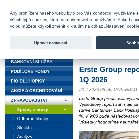
fio@fio.cz
Infomail:
Kontakty
|
Ceník
|
Kariéra
|
Na
Aby prohlížení našeho webu bylo pro Vás komfortní, využíváme sou
všech typů cookies, které na našem webu používáme. Pokud chcete 
Fio banka
volbu můžete kdykoli změnit kliknutím na odkaz „Nastavení cookies
Fio banka j
zprostředko
Upravit nastavení
Souhl
ÚVOD
Úvod
>
Zpravodajství
>
Zprávy z b
BANKOVNÍ SLUŽBY
Erste Group repo
PODÍLOVÉ FONDY
1Q 2026
FIO DLUHOPISY
30.4.2026 08:58, BAAERBAG
AKCIE A OBCHODOVÁNÍ
Erste Group představila výsl
ZPRAVODAJSTVÍ
Výsledkový report zahrnuje pl
Zprávy z burzy
(dříve Santander Bank Polska).
%. V 9:00 bude následovat k
Odborné články
Výsledky hodnotíme neutrálně
StockList
Analýzy