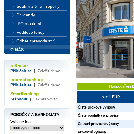
Souhrn z trhu - reporty
Dividendy
IPO a ostatní
Podílové fondy
Odběr zpravodajství
O NÁS
e-Broker
Přihlásit se
|
Založit demo
Internetbanking
Přihlásit se
|
Založit demo
Hospodaření E
Smartbanking
v mil. EUR
Stáhnout
|
Jak aktivovat
Čisté úrokové výnosy
POBOČKY A BANKOMATY
Čisté poplatky a provize
Vyberte kraj:
Ostatní provozní výnosy
Provozní výnosy