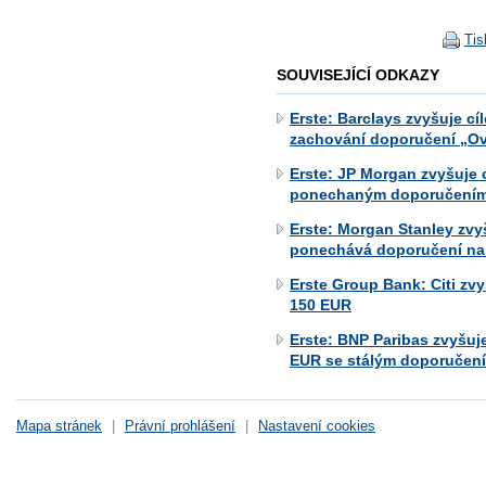
Tis
SOUVISEJÍCÍ ODKAZY
Erste: Barclays zvyšuje c
zachování doporučení „O
Erste: JP Morgan zvyšuje 
ponechaným doporučením
Erste: Morgan Stanley zvy
ponechává doporučení na 
Erste Group Bank: Citi zv
150 EUR
Erste: BNP Paribas zvyšuj
EUR se stálým doporučení
Mapa stránek
|
Právní prohlášení
|
Nastavení cookies