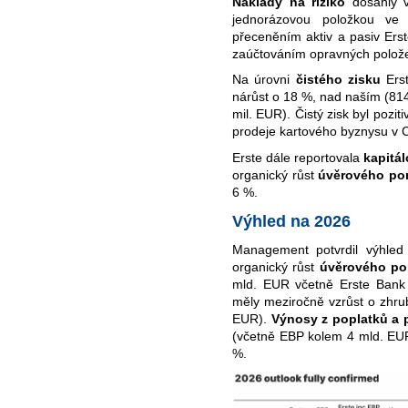
Náklady na riziko
dosáhly 
jednorázovou položkou ve 
přeceněním aktiv a pasiv Ers
zaúčtováním opravných polož
Na úrovni
čistého zisku
Erst
nárůst o 18 %, nad naším (81
mil. EUR). Čistý zisk byl pozi
prodeje kartového byznysu v C
Erste dále reportovala
kapitá
organický růst
úvěrového por
6 %.
Výhled na 2026
Management potvrdil výhled
organický růst
úvěrového por
mld. EUR včetně Erste Bank
měly meziročně vzrůst o zhru
EUR).
Výnosy z poplatků a 
(včetně EBP kolem 4 mld. EU
%.