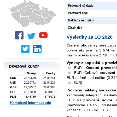
Provozní náklady
Provozní zisk
Náklady na riziko
Čistý zisk
Výsledky za 1Q 2026
Čisté úrokové výnosy
vzrost
polské akvizice na 2 674 mi
naším očekáváním 2 716 mil.
Výnosy z poplatků a provizí
DEVIZOVÉ KURZY
mil. EUR.
Ostatní provozn
mil. EUR. Celkově
provozní
Nákup
Prodej
EUR, mírně nad naším (3 894
EUR
23,45649
24,88251
mil. EUR).
USD
20,30771
21,54229
GBP
27,37537
29,03963
Provozní náklady
meziročně 
CHF
25,17088
26,70112
zahrnovaly integrační náklady 
PLN
5,45789
5,78971
EUR. Na
provozní úrovni
Er
Kompletní informace zde
(meziročně + 49 %), při naše
konsensu 2 115 mil. EUR.