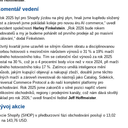
eff Hoffmeister
.
omentář vedení
Rok 2025 byl pro Shopify jízdou na plný plyn, hnali jsme kupředu složený
ůst a zároveň jsme pokládali koleje pro novou éru AI commerce,“ uvedl
rezident společnosti
Harley Finkelstein
. „Rok 2026 bude rokem
udovatelů a my je budeme pohánět od prvního prodeje až po masivní
kálování,“ dodal Finkelstein.
Čtvrtý kvartál jsme uzavřeli se silným růstem obratu a disciplinovanou
vorbou hotovosti s meziročním nárůstem výnosů o 31 % a 19% marží
olného hotovostního toku. Tím se celoroční růst výnosů za rok 2025
ostal na 30 %, což je o 4 procentní body více než v roce 2024, při marži
olného hotovostního toku 17 %. Zatímco umělá inteligence mění
působ, jakým kupující objevují a nakupují zboží, dosáhli jsme těchto
ilných marží a zároveň investovali do nástrojů jako Catalog, Sidekick,
niversal Commerce Protocol a do naší kompletní platformy pro
bchodování. Rok 2025 jsme zakončili v silné pozici napříč všemi
elikostmi obchodníků, regiony i prodejními kanály, což nám dává skvělý
áklad pro rok 2026,“ uvedl finanční ředitel
Jeff Hoffmeister
.
ývoj akcie
kcie Shopify (SHOP) v předburzovní fázi obchodování posilují o 13,02
 na 143,76 USD.