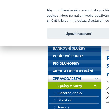
fio@fio.cz
Infomail:
Aby prohlížení našeho webu bylo pro Vás
cookies, které na našem webu používáme.
Fio banka
změnit kliknutím na odkaz „Nastavení coo
Upravit nastavení
ÚVOD
Ú
3
BANKOVNÍ SLUŽBY
PODÍLOVÉ FONDY
FIO DLUHOPISY
AKCIE A OBCHODOVÁNÍ
ZPRAVODAJSTVÍ
1
Zprávy z burzy
K
Odborné články
z
P
StockList
m
Analýzy