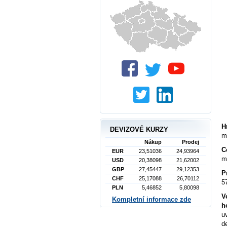
H
DEVIZOVÉ KURZY
m
Nákup
Prodej
C
EUR
23,51036
24,93964
m
USD
20,38098
21,62002
GBP
27,45447
29,12353
P
CHF
25,17088
26,70112
5
PLN
5,46852
5,80098
V
Kompletní informace zde
h
u
d