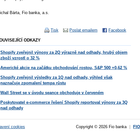
ichal Bárta, Fio banka, a.s.
Tisk
Poslat emailem
Facebook
OUVISEJÍCÍ ODKAZY
Shopify zveřejnil výnosy za 2Q výrazně nad odhady, hrubý objem
zboží vzrostl o 32 %
Americké akcie na začátku obchodování rostou, S&P 500 +0,62 %
Shopify zveřejnil výsledky za 1Q nad odhady, výhled však
naznačuje zpomalení tempa růstu
Wall Street se v úvodu seance obchoduje v červeném
Poskytovatel e-commerce řešení Shopify reportoval výnosy za 3Q
nad odhady
avení cookies
Copyright © 2026 Fio banka
|
FI