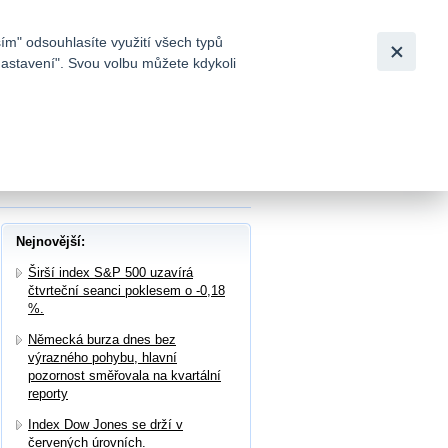
Bezpečnost
Česky
|
English
ím" odsouhlasíte využití všech typů
nastavení". Svou volbu můžete kdykoli
tků a
 zaznamenal ve 4Q meziroční růst výnosů o
Nejnovější:
Širší index S&P 500 uzavírá
čtvrteční seanci poklesem o -0,18
%.
Německá burza dnes bez
výrazného pohybu, hlavní
pozornost směřovala na kvartální
reporty
Index Dow Jones se drží v
červených úrovních.