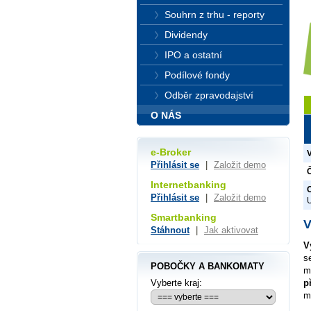
Souhrn z trhu - reporty
Dividendy
IPO a ostatní
Podílové fondy
Odběr zpravodajství
O NÁS
e-Broker
Přihlásit se
|
Založit demo
Č
Internetbanking
O
Přihlásit se
|
Založit demo
Smartbanking
V
Stáhnout
|
Jak aktivovat
V
s
POBOČKY A BANKOMATY
m
p
Vyberte kraj:
m