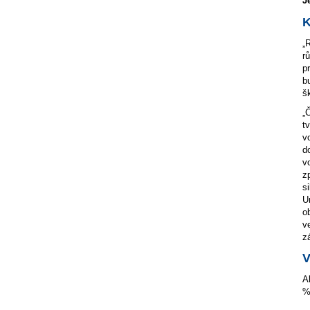
J
K
„
r
p
b
š
„
t
v
d
v
z
s
U
o
v
z
V
A
%