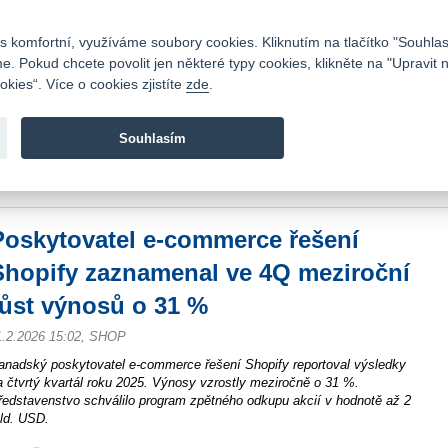
Kontakty
|
Ceník
|
Kariéra
|
Napište nám
|
Časté dotazy
|
Vztahy s investory
|
 komfortní, využíváme soubory cookies. Kliknutím na tlačítko "Souhlas
 Pokud chcete povolit jen některé typy cookies, klikněte na "Upravit 
kies“. Více o cookies zjistíte
zde
.
Fio banka je moderní česká banka. Poskytuje účty bez popla
zprostředkovává investice do cenných papírů.
Souhlasím
vod
>
Zpravodajství
>
Zprávy z burzy
>
Poskytovatel e-commerce řešení Shopify
1 %
Poskytovatel e-commerce řešení
Shopify zaznamenal ve 4Q meziroční
růst výnosů o 31 %
1.2.2026 15:02, SHOP
anadský poskytovatel e-commerce řešení Shopify reportoval výsledky
a čtvrtý kvartál roku 2025. Výnosy vzrostly meziročně o 31 %.
ředstavenstvo schválilo program zpětného odkupu akcií v hodnotě až 2
ld. USD.