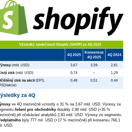
Výsledky společnosti Shopify (SHOP) za 4Q 2025
Konsensus
4Q 2025
4Q 2024
4Q 2025
Výnosy
(mld. USD)
3,67
3,59
2,81
istý zisk
(mld. USD)
0,74
--
1,29
čištěný zisk na akcii
(EPS,
0,48
0,51
0,44
USD/akcie)
ýsledky za 4Q
ýnosy
ve 4Q meziročně vzrostly o 31 % na 3,67 mld. USD. Výnosy ze
egmentu
řešení pro obchodníky
dosáhly 2,90 mld. USD (+35 %
eziročně) při očekávání analytiků 2,83 mld. USD. Výnosy ze segmentu
ředplatného
byly 777 mil. USD (+17 % meziročně) při konsensu 766,1
il. USD.