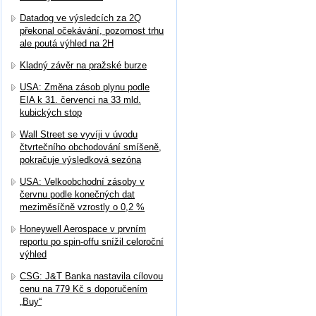
Datadog ve výsledcích za 2Q
překonal očekávání, pozornost trhu
ale poutá výhled na 2H
Kladný závěr na pražské burze
USA: Změna zásob plynu podle
EIA k 31. červenci na 33 mld.
kubických stop
Wall Street se vyvíji v úvodu
čtvrtečního obchodování smíšeně,
pokračuje výsledková sezóna
USA: Velkoobchodní zásoby v
červnu podle konečných dat
meziměsíčně vzrostly o 0,2 %
Honeywell Aerospace v prvním
reportu po spin-offu snížil celoroční
výhled
CSG: J&T Banka nastavila cílovou
cenu na 779 Kč s doporučením
„Buy“