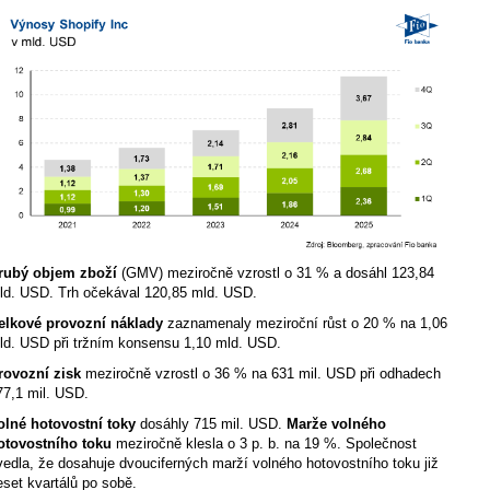
rubý objem zboží
(GMV) meziročně vzrostl o 31 % a dosáhl 123,84
ld. USD. Trh očekával 120,85 mld. USD.
elkové provozní náklady
zaznamenaly meziroční růst o 20 % na 1,06
ld. USD při tržním konsensu 1,10 mld. USD.
rovozní zisk
meziročně vzrostl o 36 % na 631 mil. USD při odhadech
77,1 mil. USD.
olné hotovostní toky
dosáhly 715 mil. USD.
Marže volného
otovostního toku
meziročně klesla o 3 p. b. na 19 %. Společnost
vedla, že dosahuje dvouciferných marží volného hotovostního toku již
eset kvartálů po sobě.