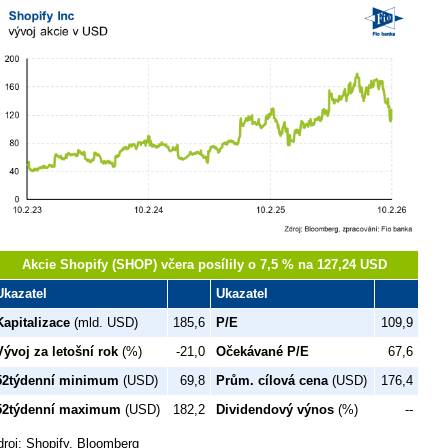
Akcie Shopify (SHOP) včera posílily o 7,5 % na 127,24 USD
Ukazatel
Ukazatel
Kapitalizace
(mld. USD)
185,6
P/E
109,9
Vývoj za letošní rok
(%)
-21,0
Očekávané P/E
67,6
52týdenní minimum
(USD)
69,8
Prům. cílová cena
(USD)
176,4
52týdenní maximum
(USD)
182,2
Dividendový výnos
(%)
--
droj: Shopify, Bloomberg