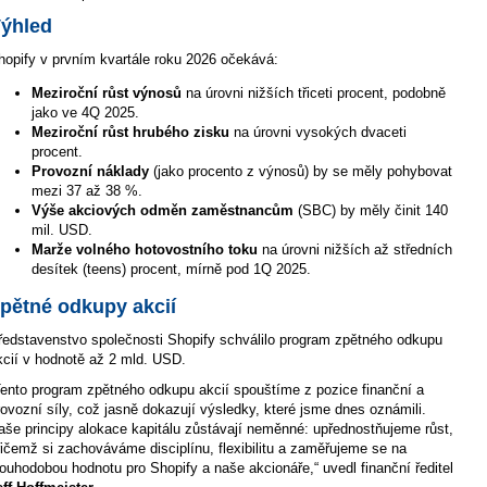
ýhled
hopify v prvním kvartále roku 2026 očekává:
Meziroční růst výnosů
na úrovni nižších třiceti procent, podobně
jako ve 4Q 2025.
Meziroční růst hrubého zisku
na úrovni vysokých dvaceti
procent.
Provozní náklady
(jako procento z výnosů) by se měly pohybovat
mezi 37 až 38 %.
Výše akciových odměn zaměstnancům
(SBC) by měly činit 140
mil. USD.
Marže volného hotovostního toku
na úrovni nižších až středních
desítek (teens) procent, mírně pod 1Q 2025.
pětné odkupy akcií
ředstavenstvo společnosti Shopify schválilo program zpětného odkupu
kcií v hodnotě až 2 mld. USD.
Tento program zpětného odkupu akcií spouštíme z pozice finanční a
rovozní síly, což jasně dokazují výsledky, které jsme dnes oznámili.
aše principy alokace kapitálu zůstávají neměnné: upřednostňujeme růst,
řičemž si zachováváme disciplínu, flexibilitu a zaměřujeme se na
louhodobou hodnotu pro Shopify a naše akcionáře,“ uvedl finanční ředitel