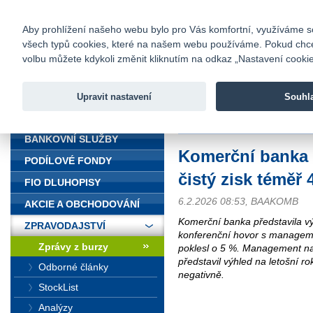
fio@fio.cz
Infomail:
Kontakty
|
Ceník
|
Kariéra
|
Na
Aby prohlížení našeho webu bylo pro Vás komfortní, využíváme sou
všech typů cookies, které na našem webu používáme. Pokud chcete 
Fio banka
volbu můžete kdykoli změnit kliknutím na odkaz „Nastavení cookies
Fio banka j
zprostředko
Upravit nastavení
Souhl
ÚVOD
Úvod
>
Zpravodajství
>
Zprávy z b
BANKOVNÍ SLUŽBY
Komerční banka 
PODÍLOVÉ FONDY
čistý zisk téměř 
FIO DLUHOPISY
6.2.2026 08:53, BAAKOMB
AKCIE A OBCHODOVÁNÍ
Komerční banka představila v
ZPRAVODAJSTVÍ
konferenční hovor s manageme
Zprávy z burzy
poklesl o 5 %. Management nav
představil výhled na letošní r
Odborné články
negativně.
StockList
Analýzy