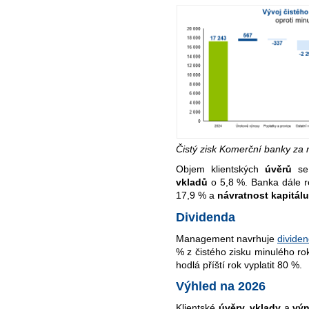
Čistý zisk Komerční banky za 
Objem klientských
úvěrů
se 
vkladů
o 5,8 %. Banka dále 
17,9
% a
návratnost kapitálu
Dividenda
Management navrhuje
divide
% z čistého zisku minulého rok
hodlá příští rok vyplatit 80 %.
Výhled na 2026
Klientské
úvěry, vklady
a
vý