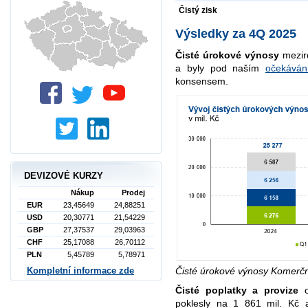
Čistý zisk
Výsledky za 4Q 2025
Čisté úrokové výnosy
meziro
a byly pod naším
očekáván
konsensem.
DEVIZOVÉ KURZY
Nákup
Prodej
EUR
23,45649
24,88251
USD
20,30771
21,54229
GBP
27,37537
29,03963
CHF
25,17088
26,70112
PLN
5,45789
5,78971
Čisté úrokové výnosy Komerč
Kompletní informace zde
Čisté poplatky a provize
o
poklesly na 1 861 mil. Kč 