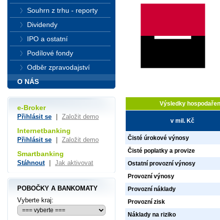
Souhrn z trhu - reporty
Dividendy
IPO a ostatní
Podílové fondy
Odběr zpravodajství
O NÁS
Výsledky hospodařen
e-Broker
Přihlásit se
|
Založit demo
v mil. Kč
Internetbanking
Čisté úrokové výnosy
Přihlásit se
|
Založit demo
Čisté poplatky a provize
Smartbanking
Stáhnout
|
Jak aktivovat
Ostatní provozní výnosy
Provozní výnosy
POBOČKY A BANKOMATY
Provozní náklady
Vyberte kraj:
Provozní zisk
Náklady na riziko