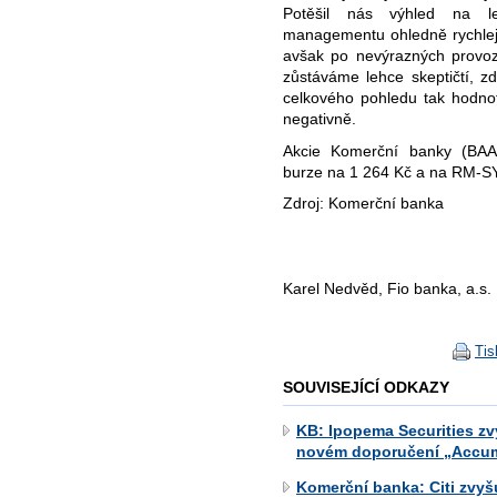
Potěšil nás výhled na le
managementu ohledně rychlejš
avšak po nevýrazných provozn
zůstáváme lehce skeptičtí, zd
celkového pohledu tak hodno
negativně.
Akcie Komerční banky (BAA
burze na 1 264 Kč a na RM-S
Zdroj: Komerční banka
Karel Nedvěd, Fio banka, a.s.
Tis
SOUVISEJÍCÍ ODKAZY
KB: Ipopema Securities zv
novém doporučení „Accum
Komerční banka: Citi zvyš