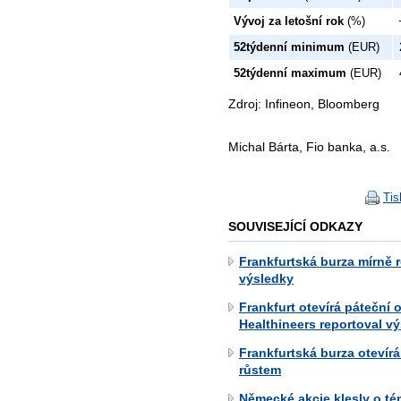
Vývoj za letošní rok
(%)
52týdenní minimum
(EUR)
52týdenní maximum
(EUR)
Zdroj: Infineon, Bloomberg
Michal Bárta, Fio banka, a.s.
Tis
SOUVISEJÍCÍ ODKAZY
Frankfurtská burza mírně r
výsledky
Frankfurt otevírá páteční
Healthineers reportoval v
Frankfurtská burza otevír
růstem
Německé akcie klesly o té