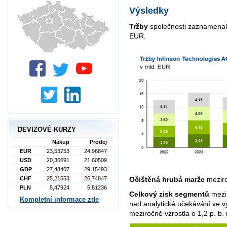
Výsledky
Tržby
společnosti zaznamenaly
EUR.
DEVIZOVÉ KURZY
Nákup
Prodej
EUR
23,53753
24,96847
USD
20,36691
21,60509
GBP
27,48407
29,15493
Očištěná hrubá marže
meziro
CHF
25,21553
26,74847
PLN
5,47924
5,81236
Celkový zisk segmentů
mezi
Kompletní informace zde
nad analytické očekávání ve v
meziročně vzrostla o 1,2 p. b.