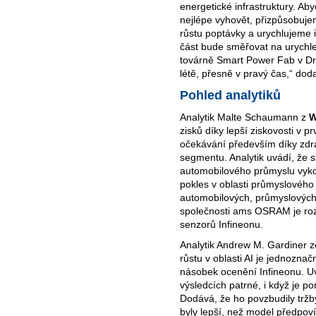
energetické infrastruktury. A
nejlépe vyhovět, přizpůsobuje
růstu poptávky a urychlujeme i
část bude směřovat na urychl
továrně Smart Power Fab v Dr
létě, přesně v pravý čas,“ do
Pohled analytiků
Analytik Malte Schaumann z
W
zisků díky lepší ziskovosti v p
očekávání především díky zd
segmentu. Analytik uvádí, že s
automobilového průmyslu vyk
pokles v oblasti průmyslového n
automobilových, průmyslových
společnosti ams OSRAM je roz
senzorů Infineonu.
Analytik Andrew M. Gardiner 
růstu v oblasti AI je jednoznač
násobek ocenění Infineonu. Uvá
výsledcích patrné, i když je p
Dodává, že ho povzbudily tržb
byly lepší, než model předpovíd