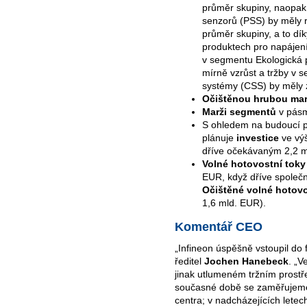
průměr skupiny, naopa
senzorů (PSS) by měly
průměr skupiny, a to dí
produktech pro napájení
v segmentu
Ekologická 
mírně vzrůst a tržby v
systémy (CSS) by měly z
Očištěnou hrubou mar
Marži segmentů
v pásm
S ohledem na budoucí po
plánuje
investice
ve výš
dříve očekávaným 2,2 
Volné hotovostní toky
EUR, když dříve společn
Očištěné volné hotov
1,6 mld. EUR).
Komentář CEO
„Infineon úspěšně vstoupil do 
ředitel
Jochen Hanebeck
. „V
jinak utlumeném tržním prostře
současné době se zaměřujeme 
centra; v nadcházejících letec