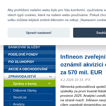
fio@fio.cz
Infomail:
Kontakty
|
Ceník
|
Kariéra
|
Na
Aby prohlížení našeho webu bylo pro Vás komfortní, využíváme sou
všech typů cookies, které na našem webu používáme. Pokud chcete 
Fio banka
volbu můžete kdykoli změnit kliknutím na odkaz „Nastavení cookies
Fio banka j
zprostředko
Upravit nastavení
Souhl
ÚVOD
Úvod
>
Zpravodajství
>
Zprávy z b
EUR
BANKOVNÍ SLUŽBY
PODÍLOVÉ FONDY
Infineon zveřejni
FIO DLUHOPISY
oznámil akvizic
AKCIE A OBCHODOVÁNÍ
za 570 mil. EUR
ZPRAVODAJSTVÍ
4.2.2026 10:33, IFX
Zprávy z burzy
Německá polovodičová společn
Odborné články
výsledky za první kvartál fiská
prosince 2025. Analytici uvedl
StockList
na straně marží. Infineon navýš
Analýzy
cílem uspokojit dynamickou po