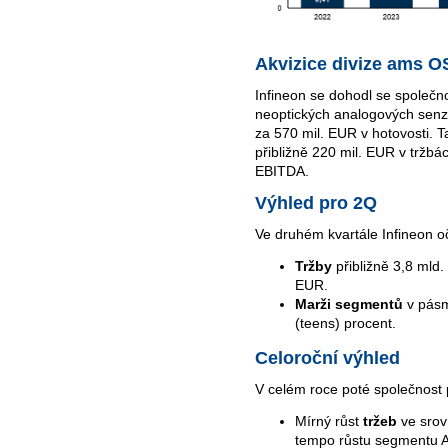
Akvizice divize ams 
Infineon se dohodl se společn
neoptických analogových sen
za 570 mil. EUR v hotovosti. T
přibližně 220 mil. EUR v tržbá
EBITDA.
Výhled pro 2Q
Ve druhém kvartále Infineon o
Tržby
přibližně 3,8 mld.
EUR.
Marži segmentů
v pásm
(teens) procent.
Celoroční výhled
V celém roce poté společnost p
Mírný růst
tržeb
ve srov
tempo růstu segmentu A