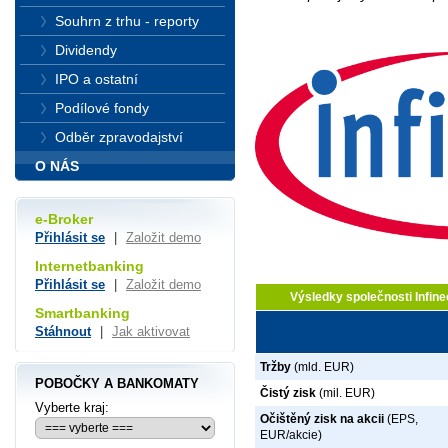
Souhrn z trhu - reporty
Dividendy
IPO a ostatní
Podílové fondy
Odběr zpravodajství
O NÁS
e-Broker
Přihlásit se
|
Založit demo
Internetbanking
Přihlásit se
|
Založit demo
Výsledky společnosti Infine
Smartbanking
Stáhnout
|
Jak aktivovat
Tržby
(mld. EUR)
POBOČKY A BANKOMATY
Čistý zisk
(mil. EUR)
Vyberte kraj:
Očištěný zisk na akcii
(EPS,
EUR/akcie)