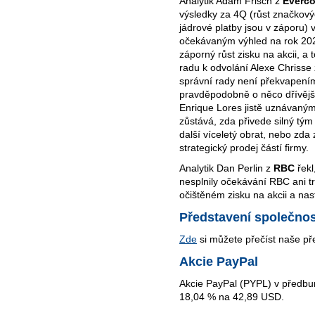
Analytik Adam Frisch z
Everco
výsledky za 4Q (růst značkov
jádrové platby jsou v záporu)
očekávaným výhled na rok 2026
záporný růst zisku na akcii, a 
radu k odvolání Alexe Chrisse
správní rady není překvapením
pravděpodobně o něco dřívější,
Enrique Lores jistě uznávaný
zůstává, zda přivede silný tým 
další víceletý obrat, nebo zd
strategický prodej částí firmy.
Analytik Dan Perlin z
RBC
řek
nesplnily očekávání RBC ani tr
očištěném zisku na akcii a nas
Představení společnos
Zde
si můžete přečíst naše př
Akcie PayPal
Akcie PayPal (PYPL) v předbur
18,04 % na 42,89 USD.