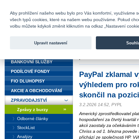
fio@fio.cz
Infomail:
Kontakty
|
Ceník
|
Kariéra
|
Na
Aby prohlížení našeho webu bylo pro Vás komfortní, využíváme sou
všech typů cookies, které na našem webu používáme. Pokud chcete 
Fio banka
volbu můžete kdykoli změnit kliknutím na odkaz „Nastavení cookies
Fio banka j
zprostředko
Upravit nastavení
Souhl
ÚVOD
Úvod
>
Zpravodajství
>
Zprávy z b
pozici CEO
BANKOVNÍ SLUŽBY
PODÍLOVÉ FONDY
PayPal zklamal v
FIO DLUHOPISY
výhledem pro rok
AKCIE A OBCHODOVÁNÍ
skončil na pozic
ZPRAVODAJSTVÍ
3.2.2026 14:52, PYPL
Zprávy z burzy
Americký zprostředkovatel plat
Odborné články
hospodaření za čtvrtý kvartál 
akcii zaostaly za očekáváním t
StockList
Chriss a od 1. března povede 
Analýzy
přichází ze společnosti HP. Vý