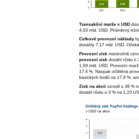
Transakční marže v USD
dosá
4,03 mld. USD. Průměrný tržní
Celkové provozní náklady
by
dosáhly 7,17 mld. USD. Očeká
Provozní zisk
meziročně vzro
provozní zisk
dosáhl růstu o 
1,59 mld. USD. Provozní marž
17,4 %. Naopak očištěná prov
bazických bodů na 17,9 %, anal
Zisk na akcii
vzrostl o 38 % 
dosáhl růstu o 3 % na 1,23 U