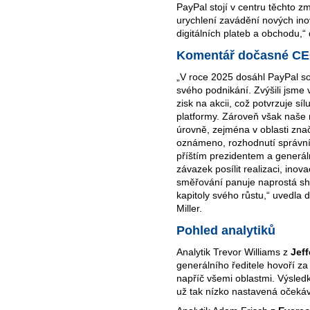
PayPal stojí v centru těchto z
urychlení zavádění nových ino
digitálních plateb a obchodu,“
Komentář dočasné C
„V roce 2025 dosáhl PayPal so
svého podnikání. Zvýšili jsme 
zisk na akcii, což potvrzuje síl
platformy. Zároveň však naše
úrovně, zejména v oblasti zna
oznámeno, rozhodnutí správní
příštím prezidentem a generál
závazek posílit realizaci, inov
směřování panuje naprostá sho
kapitoly svého růstu,“ uvedla
Miller.
Pohled analytiků
Analytik Trevor Williams z
Jeff
generálního ředitele hovoří z
napříč všemi oblastmi. Výsled
už tak nízko nastavená očekáv