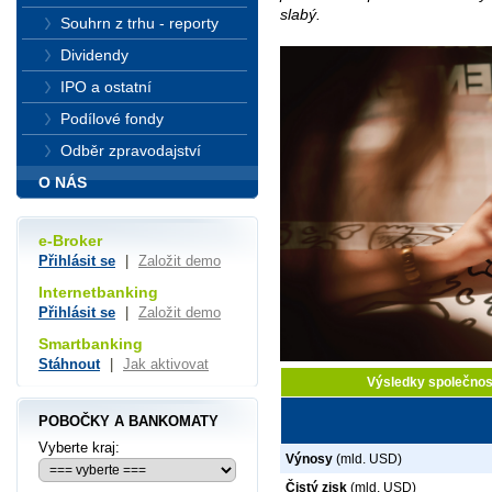
slabý.
Souhrn z trhu - reporty
Dividendy
IPO a ostatní
Podílové fondy
Odběr zpravodajství
O NÁS
e-Broker
Přihlásit se
|
Založit demo
Internetbanking
Přihlásit se
|
Založit demo
Smartbanking
Stáhnout
|
Jak aktivovat
Výsledky společnos
POBOČKY A BANKOMATY
Vyberte kraj:
Výnosy
(mld. USD)
Čistý zisk
(mld. USD)