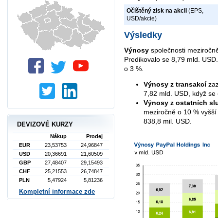
Očištěný zisk na akcii
(EPS,
USD/akcie)
Výsledky
Výnosy
společnosti meziročně
Predikovalo se 8,79 mld. USD.
o 3 %.
Výnosy z transakcí
zaz
7,82 mld. USD, když se
Výnosy z ostatních s
meziročně o 10 % vyšší
838,8 mil. USD.
DEVIZOVÉ KURZY
Nákup
Prodej
EUR
23,53753
24,96847
USD
20,36691
21,60509
GBP
27,48407
29,15493
CHF
25,21553
26,74847
PLN
5,47924
5,81236
Kompletní informace zde