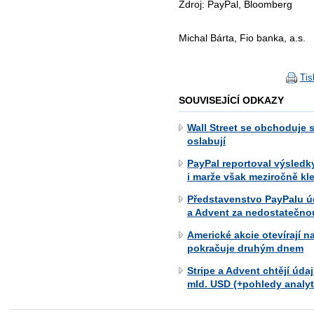
Zdroj: PayPal, Bloomberg
Michal Bárta, Fio banka, a.s.
Tis
SOUVISEJÍCÍ ODKAZY
Wall Street se obchoduje 
oslabují
PayPal reportoval výsledk
i marže však meziročně kl
Představenstvo PayPalu ú
a Advent za nedostatečno
Americké akcie otevírají 
pokračuje druhým dnem
Stripe a Advent chtějí úda
mld. USD (+pohledy analyt