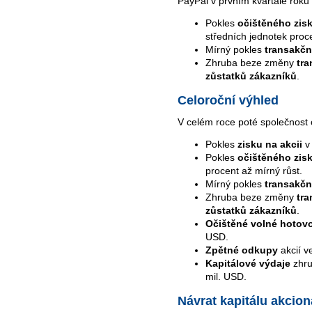
PayPal v prvním kvartále roku
Pokles
očištěného zisk
středních jednotek proc
Mírný pokles
transakčn
Zhruba beze změny
tra
zůstatků zákazníků
.
Celoroční výhled
V celém roce poté společnost
Pokles
zisku na akcii
v 
Pokles
očištěného zisk
procent až mírný růst.
Mírný pokles
transakčn
Zhruba beze změny
tra
zůstatků zákazníků
.
Očištěné volné hotovo
USD.
Zpětné odkupy
akcií v
Kapitálové výdaje
zhr
mil. USD.
Návrat kapitálu akcio