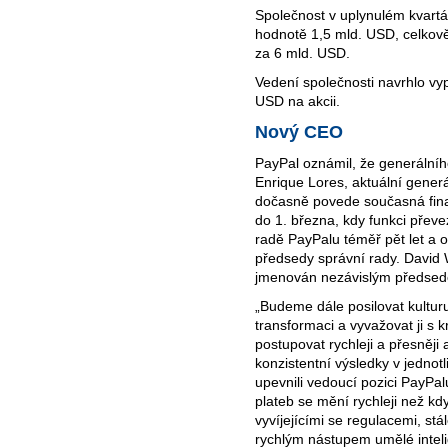
Společnost v uplynulém kvartál
hodnotě 1,5 mld. USD, celkově
za 6 mld. USD.
Vedení společnosti navrhlo vypl
USD na akcii.
Nový CEO
PayPal oznámil, že generálníh
Enrique Lores, aktuální generá
dočasně povede současná finan
do 1. března, kdy funkci přev
radě PayPalu téměř pět let a 
předsedy správní rady. David 
jmenován nezávislým předsedo
„Budeme dále posilovat kultu
transformaci a vyvažovat ji s
postupovat rychleji a přesněj
konzistentní výsledky v jednot
upevnili vedoucí pozici PayPalu
plateb se mění rychleji než kd
vyvíjejícími se regulacemi, st
rychlým nástupem umělé inteli