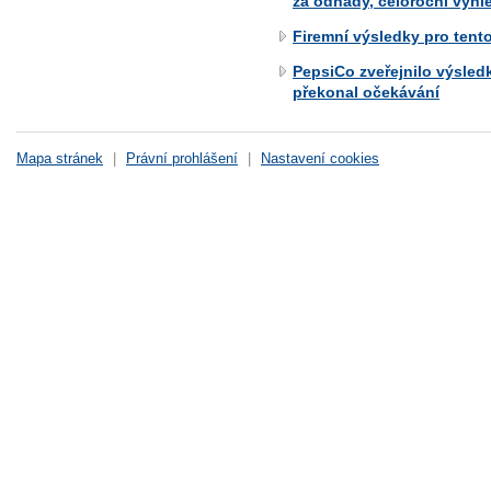
za odhady, celoroční výhl
Firemní výsledky pro tento
PepsiCo zveřejnilo výsledk
překonal očekávání
Mapa stránek
|
Právní prohlášení
|
Nastavení cookies