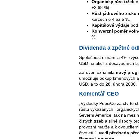
Organický růst tržeb
v 
+2,68 %).
Růst jádrového zisku 
kurzech o 4 až 6 %.
Kapitálové výdaje
pod 
Konverzní poměr voln
%.
Dividenda a zpětné od
Společnost oznámila 4% zvýš
USD na akcii z dosavadních 5,
Zároveň oznámila
nový prog
umožňuje odkup kmenových ak
USD, a to do 28. února 2030.
Komentář CEO
„Výsledky PepsiCo za čtvrté čt
růstu vykázaných i organických 
Severní Americe, tak na meziná
čistých tržeb a silné úspory pr
provozní marže a k dvoucifern
čtvrtletí,“ uvedl
předseda před
Ramon Laguarta
.