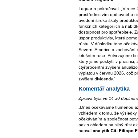
Laguarta pokračoval: „V roce 2
prostřednictvím opětovného na
uvedení široké škály produktov
funkčních kategoriích a nabíd
dostupnost pro spotřebitele. 
úspor produktivity, které pomo
růstu. V důsledku toho očekáv
Severní Americe a zachování 
letošním roce. Potvrzujeme fin
který jsme poskytli v prosinc
čtyřprocentní zvýšení anualizo
výplatou v červnu 2026, což př
zvýšení dividendy.“
Komentář analytika
Zpráva byla ve 14:30 doplněna
„Dnes očekáváme tlumenou až m
vzhledem k tomu, že výsledky
očekáváním a společnost potv
pak s ohledem na silný růst ak
napsal
analytik Citi Filippo F