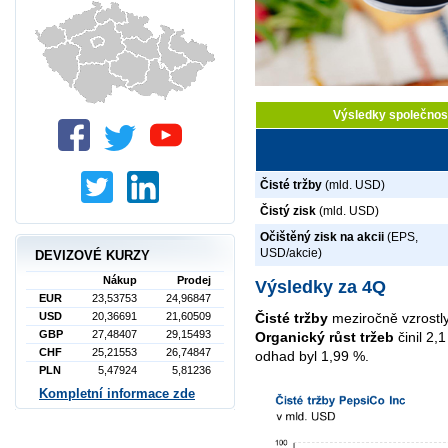
Výsledky společnos
Čisté tržby
(mld. USD)
Čistý zisk
(mld. USD)
Očištěný zisk na akcii
(EPS,
USD/akcie)
DEVIZOVÉ KURZY
Nákup
Prodej
Výsledky za 4Q
EUR
23,53753
24,96847
Čisté tržby
meziročně vzrostl
USD
20,36691
21,60509
GBP
27,48407
29,15493
Organický růst tržeb
činil 2,
CHF
25,21553
26,74847
odhad byl 1,99 %.
PLN
5,47924
5,81236
Kompletní informace zde