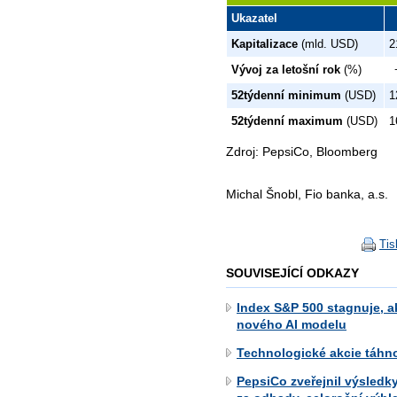
Ukazatel
Kapitalizace
(mld. USD)
2
Vývoj za letošní rok
(%)
52týdenní minimum
(USD)
1
52týdenní maximum
(USD)
1
Zdroj: PepsiCo, Bloomberg
Michal Šnobl, Fio banka, a.s.
Tis
SOUVISEJÍCÍ ODKAZY
Index S&P 500 stagnuje, a
nového AI modelu
Technologické akcie táhn
PepsiCo zveřejnil výsledky