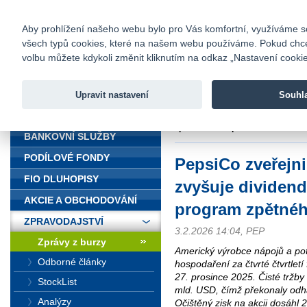
fio@fio.cz
Infomail:
Kontakty
|
Ceník
|
Kariéra
|
Na
Aby prohlížení našeho webu bylo pro Vás komfortní, využíváme sou
všech typů cookies, které na našem webu používáme. Pokud chcete 
Fio banka
volbu můžete kdykoli změnit kliknutím na odkaz „Nastavení cookies
Fio banka j
zprostředko
Upravit nastavení
Souhl
ÚVOD
Úvod
>
Zpravodajství
>
Zprávy z b
zpětného odkupu akcií
BANKOVNÍ SLUŽBY
PODÍLOVÉ FONDY
PepsiCo zveřejni
FIO DLUHOPISY
zvyšuje dividend
AKCIE A OBCHODOVÁNÍ
program zpětnéh
ZPRAVODAJSTVÍ
3.2.2026 14:04, PEP
Zprávy z burzy
Americký výrobce nápojů a pot
Odborné články
hospodaření za čtvrté čtvrtletí
27. prosince 2025. Čisté tržby
StockList
mld. USD, čímž překonaly odh
Analýzy
Očištěný zisk na akcii dosáhl