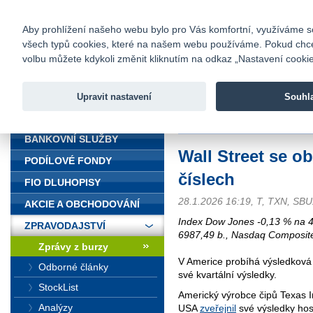
fio@fio.cz
Infomail:
Kontakty
|
Ceník
|
Kariéra
|
Na
Aby prohlížení našeho webu bylo pro Vás komfortní, využíváme sou
všech typů cookies, které na našem webu používáme. Pokud chcete 
Fio banka
volbu můžete kdykoli změnit kliknutím na odkaz „Nastavení cookies
Fio banka j
zprostředko
Upravit nastavení
Souhl
ÚVOD
Úvod
>
Zpravodajství
>
Zprávy z b
BANKOVNÍ SLUŽBY
Wall Street se o
PODÍLOVÉ FONDY
číslech
FIO DLUHOPISY
28.1.2026 16:19, T, TXN, SB
AKCIE A OBCHODOVÁNÍ
Index Dow Jones -0,13 % na 
ZPRAVODAJSTVÍ
6987,49 b., Nasdaq Composit
Zprávy z burzy
V Americe probíhá výsledková 
Odborné články
své kvartální výsledky.
StockList
Americký výrobce čipů Texas I
Analýzy
USA
zveřejnil
své výsledky hosp