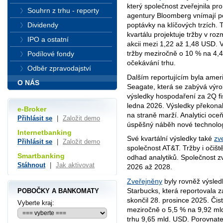
který společnost zveřejnila pro 
Souhrn z trhu - reporty
agentury Bloomberg vnímají poz
poptávky na klíčových trzích. 
Dividendy
kvartálu projektuje tržby v ro
IPO a ostatní
akcii mezi 1,22 až 1,48 USD. V
tržby meziročně o 10 % na 4,4
Podílové fondy
očekávání trhu.
Odběr zpravodajství
Dalším reportujícím byla amer
O NÁS
Seagate, která se zabývá výr
výsledky hospodaření za 2Q fis
ledna 2026. Výsledky překonaly
e-Broker
na straně marží. Analytici oce
Přihlásit se
|
Založit demo
úspěšný náběh nové technol
Internetbanking
Své kvartální výsledky také
zve
Přihlásit se
|
Založit demo
společnost AT&T. Tržby i očišt
Smartbanking
odhad analytiků. Společnost z
Stáhnout
|
Jak aktivovat
2026 až 2028.
Zveřejněny
byly rovněž výsled
Starbucks, která reportovala z
POBOČKY A BANKOMATY
skončil 28. prosince 2025. Čist
Vyberte kraj:
meziročně o 5,5 % na 9,92 ml
trhu 9,65 mld. USD. Porovnatel