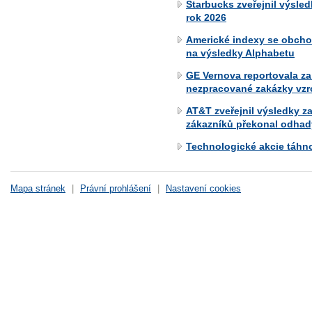
Starbucks zveřejnil výsled
rok 2026
Americké indexy se obchod
na výsledky Alphabetu
GE Vernova reportovala za 
nezpracované zakázky vzr
AT&T zveřejnil výsledky za
zákazníků překonal odhad
Technologické akcie táhn
Mapa stránek
|
Právní prohlášení
|
Nastavení cookies