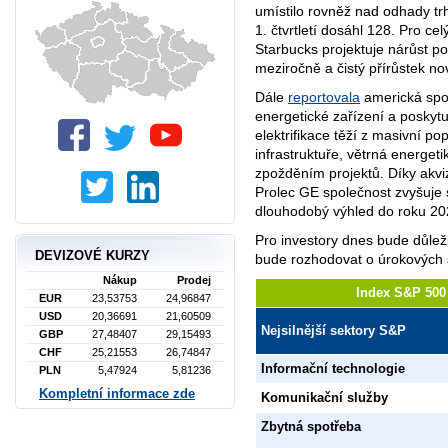
umístilo rovněž nad odhady tr
1. čtvrtletí dosáhl 128. Pro cel
Starbucks projektuje nárůst p
meziročně a čistý přírůstek n
Dále
reportovala
americká spol
energetické zařízení a poskytu
elektrifikace těží z masivní po
infrastruktuře, větrná energet
zpožděním projektů. Díky akviz
Prolec GE společnost zvyšuje s
dlouhodobý výhled do roku 20
Pro investory dnes bude důlež
DEVIZOVÉ KURZY
bude rozhodovat o úrokových
Nákup
Prodej
Index S&P 500 
EUR
23,53753
24,96847
USD
20,36691
21,60509
Nejsilnější sektory S&P
GBP
27,48407
29,15493
CHF
25,21553
26,74847
Informační technologie
PLN
5,47924
5,81236
Kompletní informace zde
Komunikační služby
Zbytná spotřeba