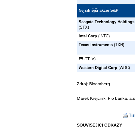
Nejsilnější akcie S&P
Seagate Technology Holdings
(STX)
Intel Corp
(INTC)
Texas Instruments
(TXN)
F5
(FFIV)
Western Digital Corp
(WDC)
Zdroj: Bloomberg
Marek Krejčiřík, Fio banka, a.s
Tis
SOUVISEJÍCÍ ODKAZY