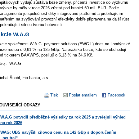
apitálových výdajů zůstává beze změny, přičemž investice do výzkumu
 vývoje by měly v roce 2026 zůstat pod hranicí 50 mil. EUR. Podle
anagementu je společnost díky integrované platformě a probíhajícím
patřením na zvyšování provozní efektivity dobře připravena na další růst
 pokračující silnou tvorbu hotovosti.
kcie W.A.G
kcie společnosti W.A.G. payment solutions (EWG.L) dnes na Londýnské
urze rostou o 0,81 % na 125 GBp. Na pražské burze, kde se obchodují
od tickerem BAAWPS, posilují o 6,13 % na 34,6 Kč.
roj:
W.A.G
ichal Šnobl, Fio banka, a.s.
Tisk
Poslat emailem
Facebook
OUVISEJÍCÍ ODKAZY
W.A.G potvrdil předběžné výsledky za rok 2025 a zveřejnil výhled
na rok 2026
WAG: UBS navýšili cílovou cenu na 142 GBp s doporučením
„neutral“