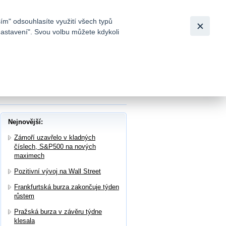
Bezpečnost
Česky
|
English
ím" odsouhlasíte využití všech typů
nastavení". Svou volbu můžete kdykoli
tků a
nými výsledky za rok 2025 a výhled na rok
Nejnovější:
Zámoří uzavřelo v kladných
číslech, S&P500 na nových
maximech
Pozitivní vývoj na Wall Street
Frankfurtská burza zakončuje týden
růstem
Pražská burza v závěru týdne
klesala