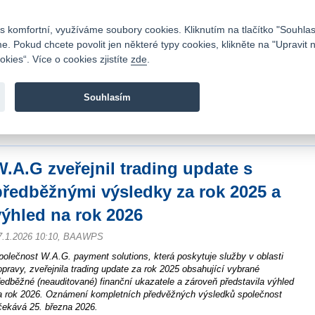
Kontakty
|
Ceník
|
Kariéra
|
Napište nám
|
Časté dotazy
|
Vztahy s investory
|
 komfortní, využíváme soubory cookies. Kliknutím na tlačítko "Souhlas
 Pokud chcete povolit jen některé typy cookies, klikněte na "Upravit 
kies“. Více o cookies zjistíte
zde
.
Fio banka je moderní česká banka. Poskytuje účty bez popla
zprostředkovává investice do cenných papírů.
Souhlasím
vod
>
Zpravodajství
>
Zprávy z burzy
>
W.A.G zveřejnil trading update s předběž
026
W.A.G zveřejnil trading update s
předběžnými výsledky za rok 2025 a
výhled na rok 2026
7.1.2026 10:10, BAAWPS
polečnost W.A.G. payment solutions, která poskytuje služby v oblasti
opravy, zveřejnila trading update za rok 2025 obsahující vybrané
ředběžné (neauditované) finanční ukazatele a zároveň představila výhled
a rok 2026. Oznámení kompletních předvěžných výsledků společnost
čekává 25. března 2026.