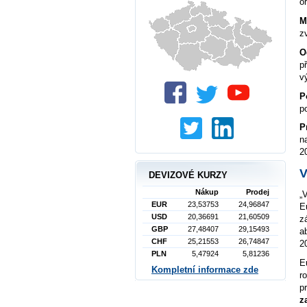
o
M
z
O
p
v
P
p
P
n
2
V
DEVIZOVÉ KURZY
Nákup
Prodej
„
EUR
23,53753
24,96847
E
USD
20,36691
21,60509
z
GBP
27,48407
29,15493
a
CHF
25,21553
26,74847
2
PLN
5,47924
5,81236
E
Kompletní informace zde
r
p
z