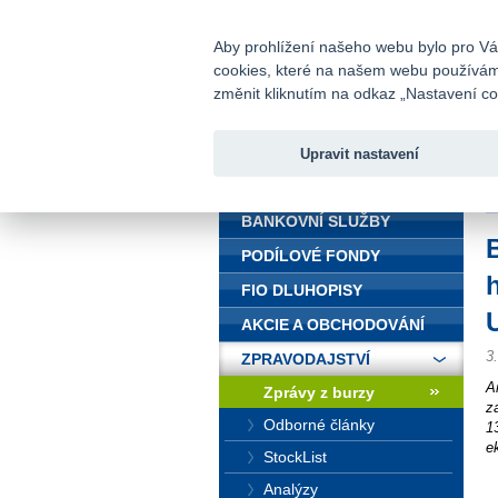
fio@fio.cz
Infomail:
Aby prohlížení našeho webu bylo pro Vás
cookies, které na našem webu používáme.
Fio banka
změnit kliknutím na odkaz „Nastavení coo
Upravit nastavení
ÚVOD
Ú
BANKOVNÍ SLUŽBY
PODÍLOVÉ FONDY
FIO DLUHOPISY
AKCIE A OBCHODOVÁNÍ
3
ZPRAVODAJSTVÍ
A
Zprávy z burzy
z
Odborné články
1
e
StockList
Analýzy