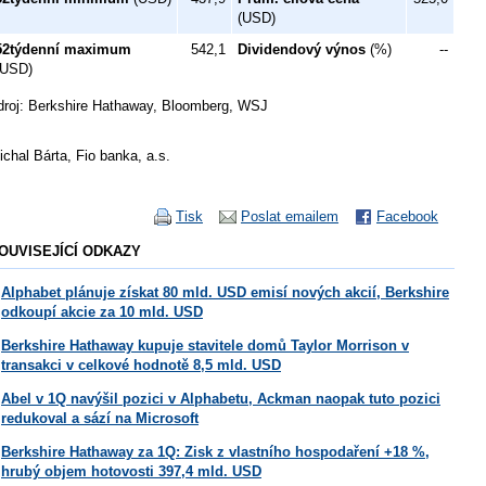
(USD)
52týdenní maximum
542,1
Dividendový výnos
(%)
--
(USD)
droj: Berkshire Hathaway, Bloomberg, WSJ
ichal Bárta, Fio banka, a.s.
Tisk
Poslat emailem
Facebook
OUVISEJÍCÍ ODKAZY
Alphabet plánuje získat 80 mld. USD emisí nových akcií, Berkshire
odkoupí akcie za 10 mld. USD
Berkshire Hathaway kupuje stavitele domů Taylor Morrison v
transakci v celkové hodnotě 8,5 mld. USD
Abel v 1Q navýšil pozici v Alphabetu, Ackman naopak tuto pozici
redukoval a sází na Microsoft
Berkshire Hathaway za 1Q: Zisk z vlastního hospodaření +18 %,
hrubý objem hotovosti 397,4 mld. USD