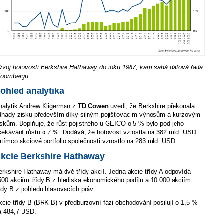
ývoj hotovosti Berkshire Hathaway do roku 1987, kam sahá datová řada
loombergu
ohled analytika
nalytik Andrew Kligerman z
TD Cowen
uvedl, že Berkshire překonala
dhady zisku především díky silným pojišťovacím výnosům a kurzovým
iskům. Doplňuje, že růst pojistného u GEICO o 5 % bylo pod jeho
čekávání růstu o 7 %. Dodává, že hotovost vzrostla na 382 mld. USD,
atímco akciové portfolio společnosti vzrostlo na 283 mld. USD.
kcie Berkshire Hathaway
erkshire Hathaway má dvě třídy akcií. Jedna akcie třídy A odpovídá
500 akciím třídy B z hlediska ekonomického podílu a 10 000 akciím
řídy B z pohledu hlasovacích práv.
kcie třídy B (BRK B) v předburzovní fázi obchodování posilují o 1,5 %
a 484,7 USD.