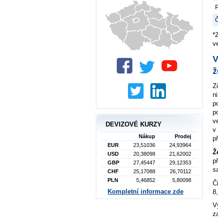
P
Č
*
v
V
ž
Z
n
p
p
v
DEVIZOVÉ KURZY
v
Nákup
Prodej
p
EUR
23,51036
24,93964
Ž
USD
20,38098
21,62002
p
GBP
27,45447
29,12353
s
CHF
25,17088
26,70112
PLN
5,46852
5,80098
Č
Kompletní informace zde
8
V
z