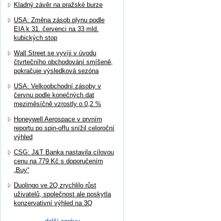
Kladný závěr na pražské burze
USA: Změna zásob plynu podle
EIA k 31. červenci na 33 mld.
kubických stop
Wall Street se vyvíji v úvodu
čtvrtečního obchodování smíšeně,
pokračuje výsledková sezóna
USA: Velkoobchodní zásoby v
červnu podle konečných dat
meziměsíčně vzrostly o 0,2 %
Honeywell Aerospace v prvním
reportu po spin-offu snížil celoroční
výhled
CSG: J&T Banka nastavila cílovou
cenu na 779 Kč s doporučením
„Buy“
Duolingo ve 2Q zrychlilo růst
uživatelů, společnost ale poskytla
konzervativní výhled na 3Q