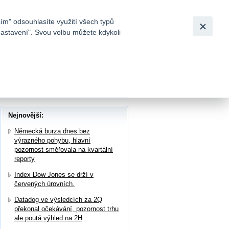
Bezpečnost
Česky
|
English
ím" odsouhlasíte využití všech typů
nastavení". Svou volbu můžete kdykoli
tků a
vost na rekordních 381,7 mld. USD
Nejnovější:
Německá burza dnes bez
výrazného pohybu, hlavní
pozornost směřovala na kvartální
reporty
Index Dow Jones se drží v
červených úrovních.
Datadog ve výsledcích za 2Q
překonal očekávání, pozornost trhu
ale poutá výhled na 2H