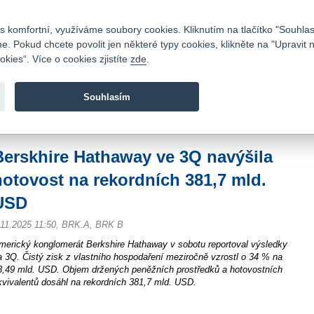
Kontakty
|
Ceník
|
Kariéra
|
Napište nám
|
Časté dotazy
|
Vztahy s investory
|
 komfortní, využíváme soubory cookies. Kliknutím na tlačítko "Souhlas
 Pokud chcete povolit jen některé typy cookies, klikněte na "Upravit 
kies“. Více o cookies zjistíte
zde
.
Fio banka je moderní česká banka. Poskytuje účty bez popla
zprostředkovává investice do cenných papírů.
Souhlasím
vod
>
Zpravodajství
>
Zprávy z burzy
>
Berskhire Hathaway ve 3Q navýšila hoto
Berskhire Hathaway ve 3Q navýšila
hotovost na rekordních 381,7 mld.
USD
.11.2025 11:50, BRK.A, BRK B
merický konglomerát Berkshire Hathaway v sobotu reportoval výsledky
a 3Q. Čistý zisk z vlastního hospodaření meziročně vzrostl o 34 % na
3,49 mld. USD. Objem držených peněžních prostředků a hotovostních
kvivalentů dosáhl na rekordních 381,7 mld. USD.