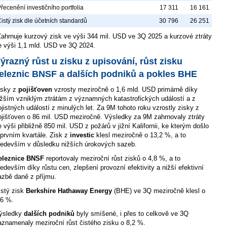
řecenění investičního portfolia
17 311
16 161
istý zisk dle účetních standardů
30 796
26 251
Zahrnuje kurzový zisk ve výši 344 mil. USD ve 3Q 2025 a kurzové ztráty
e výši 1,1 mld. USD ve 3Q 2024.
ýrazný růst u zisku z upisování, růst zisku
eleznic BNSF a dalších podniků a pokles BHE
isky z
pojišťoven
vzrosty meziročně o 1,6 mld. USD primárně díky
ižším vzniklým ztrátám z významných katastrofických událostí a z
ojistných událostí z minulých let. Za 9M tohoto roku vzrostly zisky z
ojišťoven o 86 mil. USD meziročně. Výsledky za 9M zahrnovaly ztráty
e výši přibližně 850 mil. USD z požárů v jižní Kalifornii, ke kterým došlo
 prvním kvartále. Zisk z
investic
klesl meziročně o 13,2 %, a to
ředevším v důsledku nižších úrokových sazeb.
eleznice BNSF
reportovaly meziroční růst zisků o 4,8 %, a to
ředevším díky růstu cen, zlepšení provozní efektivity a nižší efektivní
azbě daně z příjmu.
istý zisk
Berkshire Hathaway Energy
(BHE) ve 3Q meziročně klesl o
,6 %.
ýsledky
dalších podniků
byly smíšené, i přes to celkově ve 3Q
aznamenaly meziroční růst čistého zisku o 8,2 %.