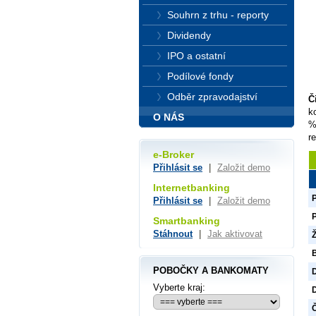
Souhrn z trhu - reporty
Dividendy
IPO a ostatní
Podílové fondy
Odběr zpravodajství
Č
k
O NÁS
%
r
e-Broker
Přihlásit se
|
Založit demo
Internetbanking
Přihlásit se
|
Založit demo
Smartbanking
Stáhnout
|
Jak aktivovat
POBOČKY A BANKOMATY
Vyberte kraj:
D
Č