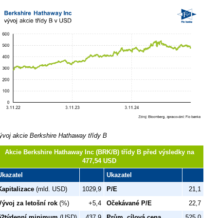
ývoj akcie Berkshire Hathaway třídy B
Akcie Berkshire Hathaway Inc (BRK/B) třídy B před výsledky na
477,54 USD
Ukazatel
Ukazatel
Kapitalizace
(mld. USD)
1029,9
P/E
21,1
Vývoj za letošní rok
(%)
+5,4
Očekávané P/E
22,7
52týdenní minimum
(USD)
437,9
Prům. cílová cena
525,0