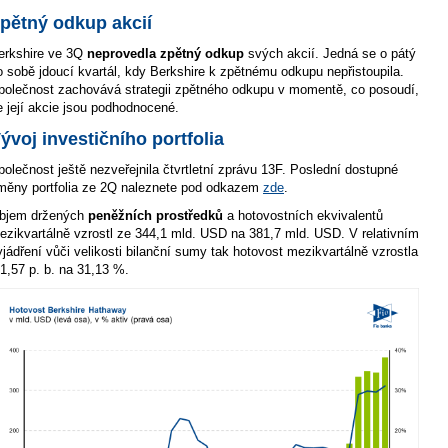
pětný odkup akcií
erkshire ve 3Q
neprovedla zpětný odkup
svých akcií. Jedná se o pátý
o sobě jdoucí kvartál, kdy Berkshire k zpětnému odkupu nepřistoupila.
polečnost zachovává strategii zpětného odkupu v momentě, co posoudí,
e její akcie jsou podhodnocené.
ývoj investičního portfolia
polečnost ještě nezveřejnila čtvrtletní zprávu 13F. Poslední dostupné
měny portfolia ze 2Q naleznete pod odkazem
zde
.
bjem držených
peněžních prostředků
a hotovostních ekvivalentů
ezikvartálně vzrostl ze 344,1 mld. USD na 381,7 mld. USD. V relativním
yjádření vůči velikosti bilanční sumy tak hotovost mezikvartálně vzrostla
 1,57 p. b. na 31,13 %.