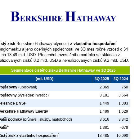
istý zisk
Berkshire Hathaway plynoucí
z vlastního hospodaření
onglomerátu a jeho dceřiných společností ve 3Q meziročně vzrostl o 34
 na 13,49 mld. USD. Přecenění investičního portfolia se skládalo z
ealizovaných zisků 8,2 mld. USD a nerealizovaných zisků 9,2 mld. USD.
Segmentace čistého zisku Berkshire Hathaway ve 3Q 2025
(mil. USD)
3Q 2025
3Q 2024
Pojišťovny
(upisování)
2 369
750
Pojištovny
(výsledek investic)
3 181
3 664
Železnice BNSF
1 449
1 383
Berkshire Hathaway Energy
1 489
1 629
Další podniky
(průmysl, služby, malobchod)
3 616
3 342
alší*
1 381
-678
istý zisk z vlastního hospodaření
13 485
10 090