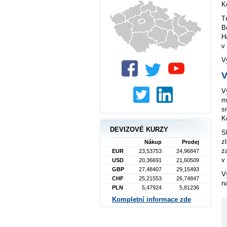
K
T
B
H
v
V
V
V
m
s
K
DEVIZOVÉ KURZY
S
z
Nákup
Prodej
z
EUR
23,53753
24,96847
v
USD
20,36691
21,60509
GBP
27,48407
29,15493
V
CHF
25,21553
26,74847
n
PLN
5,47924
5,81236
Kompletní informace zde