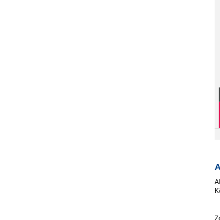
A
A
K
Z