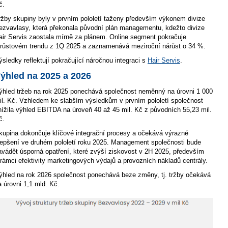
č.
ržby skupiny byly v prvním pololetí taženy především výkonem divize
ezvavlasy, která překonala původní plán managementu, kdežto divize
air Servis zaostala mírně za plánem. Online segment pokračuje
 růstovém trendu z 1Q 2025 a zaznamenává meziroční nárůst o 34 %.
ýsledky reflektují pokračující náročnou integraci s
Hair Servis
.
ýhled na 2025 a 2026
ýhled tržeb na rok 2025 ponechává společnost neměnný na úrovni 1 000
il. Kč. Vzhledem ke slabším výsledkům v prvním pololetí společnost
nížila výhled EBITDA na úroveň 40 až 45 mil. Kč z původních 55,23 mil.
č.
kupina dokončuje klíčové integrační procesy a očekává výrazné
lepšení ve druhém pololetí roku 2025. Management společnosti bude
avádět úsporná opatření, které zvýší ziskovost v 2H 2025, především
 rámci efektivity marketingových výdajů a provozních nákladů centrály.
ýhled na rok 2026 společnost ponechává beze změny, tj. tržby očekává
a úrovni 1,1 mld. Kč.