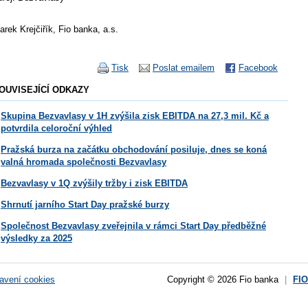
arek Krejčiřík, Fio banka, a.s.
Tisk
Poslat emailem
Facebook
OUVISEJÍCÍ ODKAZY
Skupina Bezvavlasy v 1H zvýšila zisk EBITDA na 27,3 mil. Kč a
potvrdila celoroční výhled
Pražská burza na začátku obchodování posiluje, dnes se koná
valná hromada společnosti Bezvavlasy
Bezvavlasy v 1Q zvýšily tržby i zisk EBITDA
Shrnutí jarního Start Day pražské burzy
Společnost Bezvavlasy zveřejnila v rámci Start Day předběžné
výsledky za 2025
avení cookies
Copyright © 2026 Fio banka
|
FI