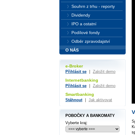
Souhrn z trhu - reporty
Dividendy
IPO a ostatní
Podílové fondy
Odběr zpravodajství
O NÁS
e-Broker
Přihlásit se
|
Založit demo
Internetbanking
Přihlásit se
|
Založit demo
Smartbanking
Stáhnout
|
Jak aktivovat
V
POBOČKY A BANKOMATY
S
Vyberte kraj:
K
s