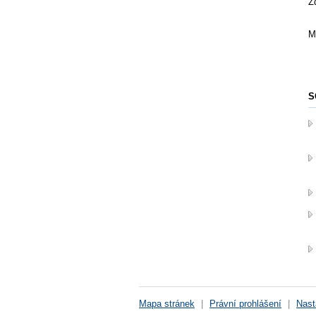
Z
M
S
Mapa stránek
|
Právní prohlášení
|
Nast