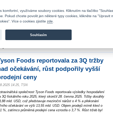
Kontakty
|
Ceník
|
Kariéra
|
Napište nám
|
Časté dotazy
|
Vztahy s investory
|
 komfortní, využíváme soubory cookies. Kliknutím na tlačítko "Souhlas
 Pokud chcete povolit jen některé typy cookies, klikněte na "Upravit 
kies“. Více o cookies zjistíte
zde
.
Fio banka je moderní česká banka. Poskytuje účty bez popla
zprostředkovává investice do cenných papírů.
Souhlasím
vod
>
Zpravodajství
>
Zprávy z burzy
>
Tyson Foods reportovala za 3Q tržby nad 
eny
Tyson Foods reportovala za 3Q tržby
nad očekávání, růst podpořily vyšší
prodejní ceny
.8.2025 14:25, TSN
otravinářská společnost Tyson Foods reportovala výsledky hospodaření
a 3Q fiskálního roku 2025, který skončil 28. června 2025. Tržby dosáhly
3,88 mld. USD, což představuje meziroční nárůst o 4 % a překonání
ržního očekávání ve výši 13,55 mld. USD. Objem prodejů mírně klesl o
,1 %, zatímco průměrná prodejní cena vzrostla o 3,7 %. Růst tržeb byl