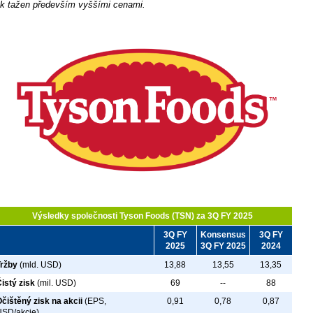
ak tažen především vyššími cenami.
Výsledky společnosti Tyson Foods (TSN) za 3Q FY 2025
3Q FY
Konsensus
3Q FY
2025
3Q FY 2025
2024
Tržby
(mld. USD)
13,88
13,55
13,35
istý zisk
(mil. USD)
69
--
88
čištěný zisk na akcii
(EPS,
0,91
0,78
0,87
USD/akcie)