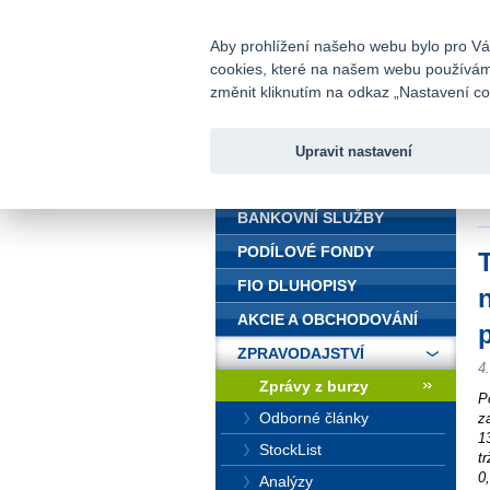
fio@fio.cz
Infomail:
Aby prohlížení našeho webu bylo pro Vás
cookies, které na našem webu používáme.
Fio banka
změnit kliknutím na odkaz „Nastavení coo
Upravit nastavení
ÚVOD
Ú
c
BANKOVNÍ SLUŽBY
PODÍLOVÉ FONDY
FIO DLUHOPISY
AKCIE A OBCHODOVÁNÍ
ZPRAVODAJSTVÍ
4
Zprávy z burzy
P
Odborné články
z
1
StockList
t
0
Analýzy