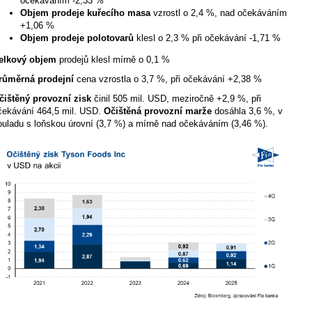
očekáváním -2,33 %
Objem prodeje kuřecího masa
vzrostl o 2,4 %, nad očekáváním
+1,06 %
Objem prodeje polotovarů
klesl o 2,3 % při očekávání -1,71 %
elkový objem
prodejů klesl mírně o 0,1 %
růměrná prodejní
cena vzrostla o 3,7 %, při očekávání +2,38 %
čištěný provozní zisk
činil 505 mil. USD, meziročně +2,9 %, při
čekávání 464,5 mil. USD.
Očištěná provozní marže
dosáhla 3,6 %, v
ouladu s loňskou úrovní (3,7 %) a mírně nad očekáváním (3,46 %).