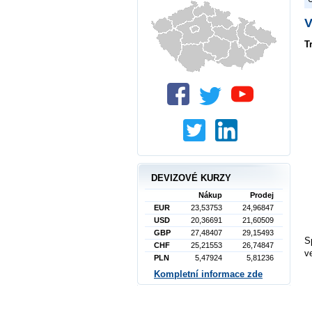
V
T
DEVIZOVÉ KURZY
Nákup
Prodej
EUR
23,53753
24,96847
USD
20,36691
21,60509
GBP
27,48407
29,15493
S
CHF
25,21553
26,74847
v
PLN
5,47924
5,81236
Kompletní informace zde