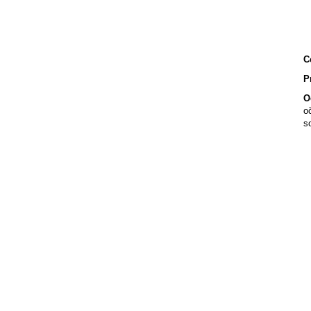
C
P
O
o
s