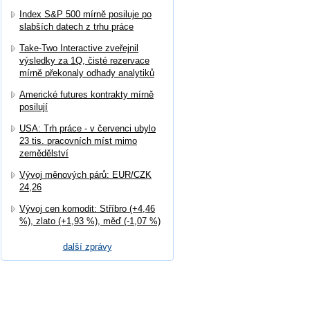
Index S&P 500 mírně posiluje po
slabších datech z trhu práce
Take-Two Interactive zveřejnil
výsledky za 1Q, čisté rezervace
mírně překonaly odhady analytiků
Americké futures kontrakty mírně
posilují
USA: Trh práce - v červenci ubylo
23 tis. pracovních míst mimo
zemědělství
Vývoj měnových párů: EUR/CZK
24,26
Vývoj cen komodit: Stříbro (+4,46
%), zlato (+1,93 %), měď (-1,07 %)
další zprávy