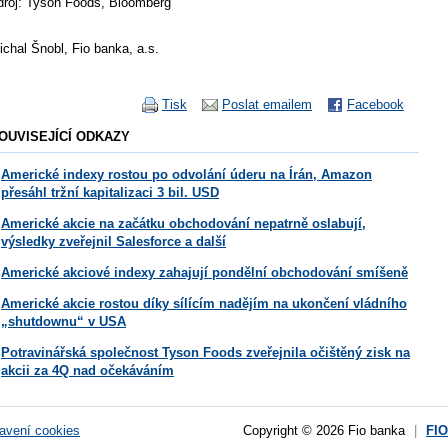
droj: Tyson Foods, Bloomberg
ichal Šnobl, Fio banka, a.s.
Tisk
Poslat emailem
Facebook
OUVISEJÍCÍ ODKAZY
Americké indexy rostou po odvolání úderu na Írán, Amazon
přesáhl tržní kapitalizaci 3 bil. USD
Americké akcie na začátku obchodování nepatrně oslabují,
výsledky zveřejnil Salesforce a další
Americké akciové indexy zahajují pondělní obchodování smíšeně
Americké akcie rostou díky sílícím nadějím na ukončení vládního
„shutdownu“ v USA
Potravinářská společnost Tyson Foods zveřejnila očištěný zisk na
akcii za 4Q nad očekáváním
avení cookies
Copyright © 2026 Fio banka
|
FI