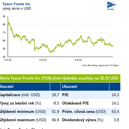
Akcie Tyson Foods Inc (TSN) před výsledky uzavřely na 52,53 USD
Ukazatel
Ukazatel
Kapitalizace
(mld. USD)
18,7
P/E
14,3
Vývoj za letošní rok
(%)
-8,5
Očekávané P/E
14,1
52týdenní minimum
(USD)
51,9
Prům. cílová cena
(USD)
63,4
52týdenní maximum
(USD)
66,9
Dividendový výnos
(%)
3,8