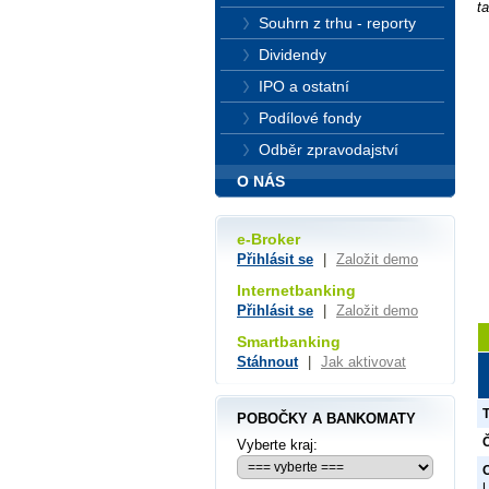
t
Souhrn z trhu - reporty
Dividendy
IPO a ostatní
Podílové fondy
Odběr zpravodajství
O NÁS
e-Broker
Přihlásit se
|
Založit demo
Internetbanking
Přihlásit se
|
Založit demo
Smartbanking
Stáhnout
|
Jak aktivovat
POBOČKY A BANKOMATY
Č
Vyberte kraj:
O