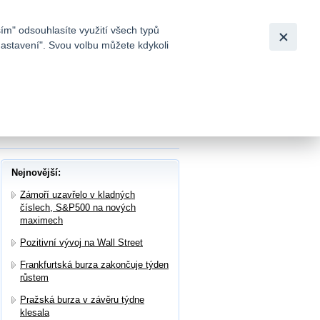
Bezpečnost
Česky
|
English
ím" odsouhlasíte využití všech typů
nastavení". Svou volbu můžete kdykoli
tků a
očekávání, růst podpořily vyšší prodejní
Nejnovější:
Zámoří uzavřelo v kladných
číslech, S&P500 na nových
maximech
Pozitivní vývoj na Wall Street
Frankfurtská burza zakončuje týden
růstem
Pražská burza v závěru týdne
klesala