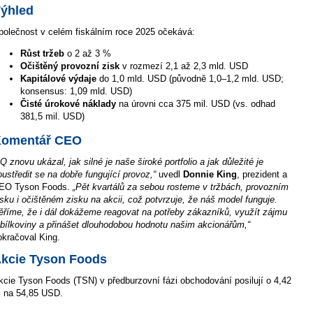
ýhled
polečnost v celém fiskálním roce 2025 očekává:
Růst tržeb
o 2 až 3 %
Očištěný provozní zisk
v rozmezí 2,1 až 2,3 mld. USD
Kapitálové výdaje
do 1,0 mld. USD (původně 1,0–1,2 mld. USD;
konsensus: 1,09 mld. USD)
Čisté úrokové náklady
na úrovni cca 375 mil. USD (vs. odhad
381,5 mil. USD)
omentář CEO
3Q znovu ukázal, jak silné je naše široké portfolio a jak důležité je
oustředit se na dobře fungující provoz,“
uvedl
Donnie King
, prezident a
EO Tyson Foods.
„Pět kvartálů za sebou rosteme v tržbách, provozním
isku i očištěném zisku na akcii, což potvrzuje, že náš model funguje.
ěříme, že i dál dokážeme reagovat na potřeby zákazníků, využít zájmu
 bílkoviny a přinášet dlouhodobou hodnotu našim akcionářům,“
okračoval King.
kcie Tyson Foods
kcie Tyson Foods (TSN) v předburzovní fázi obchodování posilují o 4,42
 na 54,85 USD.