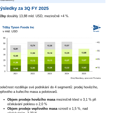
ýsledky za 3Q FY 2025
ržby
dosáhly 13,88 mld. USD, meziročně +4 %.
polečnost rozděluje své podnikání do 4 segmentů: prodej hovězího,
epřového a kuřecího masa a polotovarů.
Objem prodeje hovězího masa
meziročně klesl o 3,1 % při
očekávání poklesu o 2,0 %
Objem prodeje vepřového masa
vzrostl o 1,5 %, nad