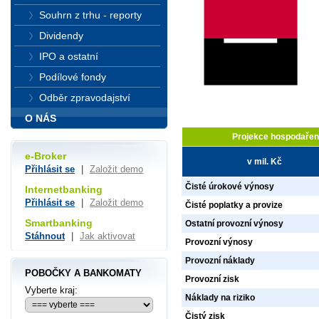
Souhrn z trhu - reporty
Dividendy
IPO a ostatní
Podílové fondy
Odběr zpravodajství
O NÁS
Projekce hospodařen
e-Broker
v mil. Kč
Přihlásit se
|
Založit demo
Čisté úrokové výnosy
Internetbanking
Přihlásit se
|
Založit demo
Čisté poplatky a provize
Smartbanking
Ostatní provozní výnosy
Stáhnout
|
Jak aktivovat
Provozní výnosy
Provozní náklady
POBOČKY A BANKOMATY
Provozní zisk
Vyberte kraj:
Náklady na riziko
Čistý zisk