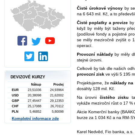
Čisté úrokové výnosy
by se 
na 6 643 mil. Kč, a to předev
Čisté poplatky a provize
by 
když by měly být taženy pře
(podílové fondy a pojistné pr
se měly meziročně zvýšit o 1
operací.
Provozní náklady
by měly dl
stejné úrovni.
Celkově by tak dle našich od
provozní zisk
ve výši 5 195 m
DEVIZOVÉ KURZY
Projektujeme, že
náklady na r
Nákup
Prodej
dosáhly 128 mil. Kč.
EUR
23,51036
24,93964
USD
20,38098
21,62002
Na úrovni
čistého zisku
ta
GBP
27,45447
29,12353
vykáže meziroční růst o 17 % 
CHF
25,17088
26,70112
Akcie Komerční banky (BAAKO
PLN
5,46852
5,80098
burze za 1 034 Kč a na RM-S
Kompletní informace zde
Karel Nedvěd, Fio banka, a.s.