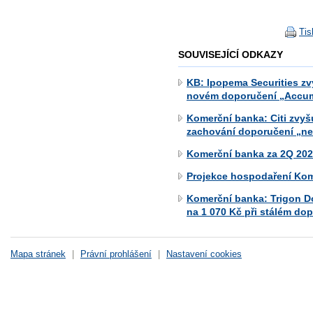
Tis
SOUVISEJÍCÍ ODKAZY
KB: Ipopema Securities zv
novém doporučení „Accum
Komerční banka: Citi zvyš
zachování doporučení „ne
Komerční banka za 2Q 2026
Projekce hospodaření Kom
Komerční banka: Trigon D
na 1 070 Kč při stálém do
Mapa stránek
|
Právní prohlášení
|
Nastavení cookies