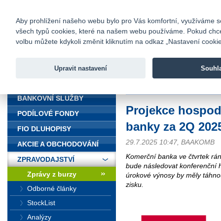
fio@fio.cz
Infomail:
Kontakty
|
Ceník
|
Kariéra
|
Na
Aby prohlížení našeho webu bylo pro Vás komfortní, využíváme sou
všech typů cookies, které na našem webu používáme. Pokud chcete 
Fio banka
volbu můžete kdykoli změnit kliknutím na odkaz „Nastavení cookies
Fio banka j
zprostředko
Upravit nastavení
Souhl
ÚVOD
Úvod
>
Zpravodajství
>
Zprávy z b
BANKOVNÍ SLUŽBY
Projekce hospod
PODÍLOVÉ FONDY
banky za 2Q 202
FIO DLUHOPISY
29.7.2025 10:47, BAAKOMB
AKCIE A OBCHODOVÁNÍ
Komerční banka ve čtvrtek rán
ZPRAVODAJSTVÍ
bude následovat konferenční 
Zprávy z burzy
úrokové výnosy by měly táhnou
zisku.
Odborné články
StockList
Analýzy