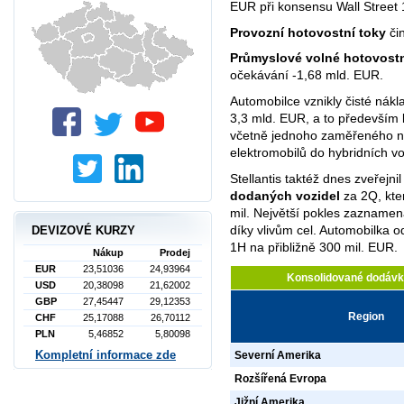
EUR při konsensu Wall Street 
Provozní hotovostní toky
čin
Průmyslové volné hotovostn
očekávání -1,68 mld. EUR.
Automobilce vznikly čisté nákl
3,3 mld. EUR, a to především
včetně jednoho zaměřeného na
elektromobilů do hybridních vo
Stellantis taktéž dnes zveřejni
dodaných vozidel
za 2Q, kte
mil. Největší pokles zaznamen
díky vlivům cel. Automobilka 
DEVIZOVÉ KURZY
1H na přibližně 300 mil. EUR.
Nákup
Prodej
EUR
23,51036
24,93964
Konsolidované dodávky
USD
20,38098
21,62002
GBP
27,45447
29,12353
Region
CHF
25,17088
26,70112
PLN
5,46852
5,80098
Kompletní informace zde
Severní Amerika
Rozšířená Evropa
Jižní Amerika