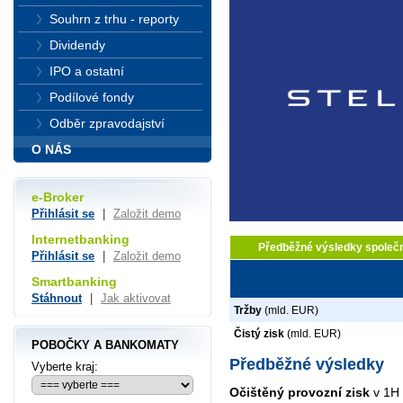
Souhrn z trhu - reporty
Dividendy
IPO a ostatní
Podílové fondy
Odběr zpravodajství
O NÁS
e-Broker
Přihlásit se
|
Založit demo
Internetbanking
Předběžné výsledky společno
Přihlásit se
|
Založit demo
Smartbanking
Stáhnout
|
Jak aktivovat
Tržby
(mld. EUR)
Čistý zisk
(mld. EUR)
POBOČKY A BANKOMATY
Předběžné výsledky
Vyberte kraj:
Očištěný provozní zisk
v 1H 