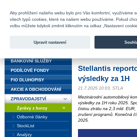
fio@fio.cz
Infomail:
Kontakty
|
Ceník
|
Kariéra
|
Na
Aby prohlížení našeho webu bylo pro Vás komfortní, využíváme sou
všech typů cookies, které na našem webu používáme. Pokud chcete 
Fio banka
volbu můžete kdykoli změnit kliknutím na odkaz „Nastavení cookies
Fio banka j
zprostředko
Upravit nastavení
Souhl
ÚVOD
Úvod
>
Zpravodajství
>
Zprávy z b
BANKOVNÍ SLUŽBY
Stellantis repor
PODÍLOVÉ FONDY
výsledky za 1H
FIO DLUHOPISY
21.7.2025 10:03, STLA
AKCIE A OBCHODOVÁNÍ
Mezinárodní automobilový konc
ZPRAVODAJSTVÍ
výsledky za 1H roku 2025. Spo
Zprávy z burzy
čistou ztrátu na 2,3 mld. EUR
zrušení programů. Konečná čí
Odborné články
2025.
StockList
Analýzy