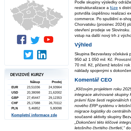
Podle skupiny výsledky odráž
restrukturalizace a
fúze
s distr
potvrdila úspěšnou realizaci ex
commerce. Po spuštění e-sho
Chorvatsku (prosinec 2024) p
otevření prodeje ve Slovinsku
vstup na další nový trh z výc
Výhled
Skupina Bezvavlasy očekává pr
950 až 1 050 mil. Kč. Provozn
70 mil. Kč, přičemž letošní ro
náklady spojenými s dokončení
DEVIZOVÉ KURZY
Komentář CEO
Nákup
Prodej
EUR
23,51036
24,93964
„Klíčovým projektem roku 202
USD
20,38098
21,62002
integrace akvírované skupiny 
GBP
27,45447
29,12353
právní fúze šesti regionálních
CHF
25,17088
26,70112
nového ERP systému v letošním
PLN
5,46852
5,80098
migrace logistiky do centrální
Kompletní informace zde
současné aktivity skupiny Bez
„Dokončení této klíčové inte
letošního čtvrtého čtvrtletí,“
dop