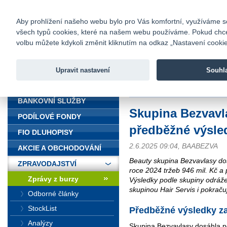
fio@fio.cz
Infomail:
Kontakty
|
Ceník
|
Kariéra
|
Na
Aby prohlížení našeho webu bylo pro Vás komfortní, využíváme sou
všech typů cookies, které na našem webu používáme. Pokud chcete 
Fio banka
volbu můžete kdykoli změnit kliknutím na odkaz „Nastavení cookies
Fio banka j
zprostředko
Upravit nastavení
Souhl
ÚVOD
Úvod
>
Zpravodajství
>
Zprávy z b
BANKOVNÍ SLUŽBY
Skupina Bezvavla
PODÍLOVÉ FONDY
předběžné výsle
FIO DLUHOPISY
2.6.2025 09:04, BAABEZVA
AKCIE A OBCHODOVÁNÍ
Beauty skupina Bezvavlasy do
ZPRAVODAJSTVÍ
roce 2024 tržeb 946 mil. Kč a
Zprávy z burzy
Výsledky podle skupiny odrážej
skupinou Hair Servis i pokračuj
Odborné články
StockList
Předběžné výsledky za
Analýzy
Skupina Bezvavlasy dosáhla p