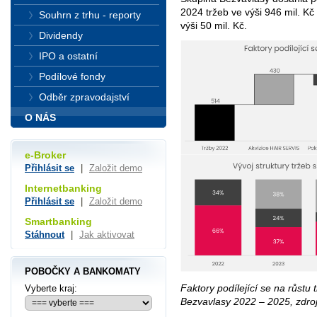
2024 tržeb ve výši 946 mil. K
Souhrn z trhu - reporty
výši 50 mil. Kč.
Dividendy
IPO a ostatní
Podílové fondy
Odběr zpravodajství
O NÁS
e-Broker
Přihlásit se
|
Založit demo
Internetbanking
Přihlásit se
|
Založit demo
Smartbanking
Stáhnout
|
Jak aktivovat
POBOČKY A BANKOMATY
Faktory podílející se na růstu 
Vyberte kraj:
Bezvavlasy 2022 – 2025, zdro