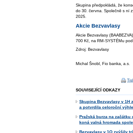
Skupina předpokládá, že konso
do 30. června. Společně s ní zv
2025.
Akcie Bezvavlasy
Akcie Bezvavlasy (BAABEZVA) 
700 Kč, na RM-SYSTÉMu pod s
Zdroj: Bezvavlasy
Michal Šnobl, Fio banka, a.s.
Tis
SOUVISEJÍCÍ ODKAZY
Skupina Bezvavlasy v 1H z
a potvrdila celoroční výhl
Pražská burza na začátku 
koná valná hromada spole
Bezvavlasy v 1Q zvýšily tr