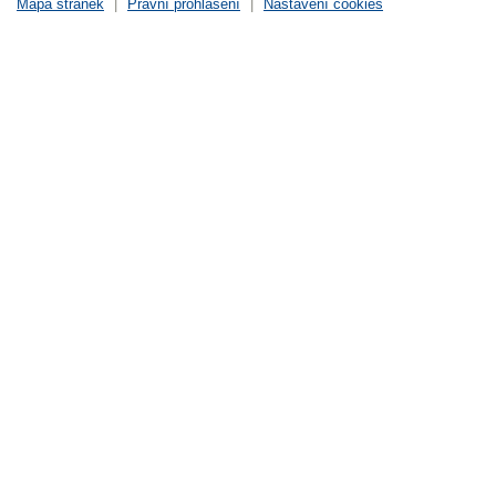
Mapa stránek
|
Právní prohlášení
|
Nastavení cookies