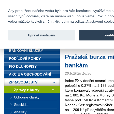
fio@fio.cz
Infomail:
Kontakty
|
Ceník
|
Kariéra
|
Na
Aby prohlížení našeho webu bylo pro Vás komfortní, využíváme sou
všech typů cookies, které na našem webu používáme. Pokud chcete 
Fio banka
volbu můžete kdykoli změnit kliknutím na odkaz „Nastavení cookies
Fio banka j
zprostředko
Upravit nastavení
Souhl
ÚVOD
Úvod
>
Zpravodajství
>
Zprávy z b
BANKOVNÍ SLUŽBY
Pražská burza mí
PODÍLOVÉ FONDY
bankám
FIO DLUHOPISY
20.5.2025 16:36
AKCIE A OBCHODOVÁNÍ
Index PX v dnešní seanci umaza
ZPRAVODAJSTVÍ
polepšil o 0,27% na 2 185 bod
Zprávy z burzy
které korigovaly včerejší ztrá
na 1 801 Kč, Moneta Money B
Odborné články
těsně pod 150 Kč a Komerční b
StockList
Naopak Čez registroval výběr 
na 1 209 Kč při největším den
Analýzy