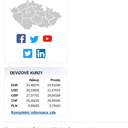
DEVIZOVÉ KURZY
Nákup
Prodej
EUR
23,48270
24,91030
USD
20,33925
21,57575
GBP
27,37731
29,04169
CHF
25,16215
26,69185
PLN
5,45920
5,79110
Kompletní informace zde