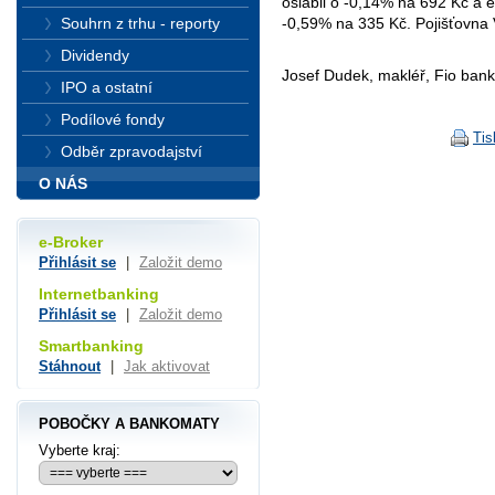
oslabil o -0,14% na 692 Kč a
-0,59% na 335 Kč. Pojišťovna V
Souhrn z trhu - reporty
Dividendy
Josef Dudek, makléř, Fio bank
IPO a ostatní
Podílové fondy
Tis
Odběr zpravodajství
O NÁS
e-Broker
Přihlásit se
|
Založit demo
Internetbanking
Přihlásit se
|
Založit demo
Smartbanking
Stáhnout
|
Jak aktivovat
POBOČKY A BANKOMATY
Vyberte kraj: