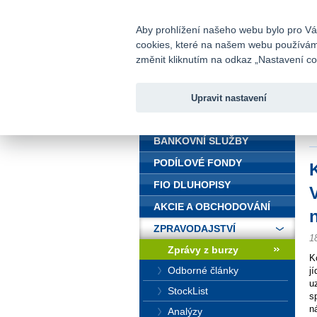
fio@fio.cz
Infomail:
Aby prohlížení našeho webu bylo pro Vás
cookies, které na našem webu používáme.
Fio banka
změnit kliknutím na odkaz „Nastavení coo
Upravit nastavení
ÚVOD
Ú
a
BANKOVNÍ SLUŽBY
PODÍLOVÉ FONDY
FIO DLUHOPISY
AKCIE A OBCHODOVÁNÍ
ZPRAVODAJSTVÍ
1
Zprávy z burzy
K
Odborné články
j
u
StockList
s
n
Analýzy