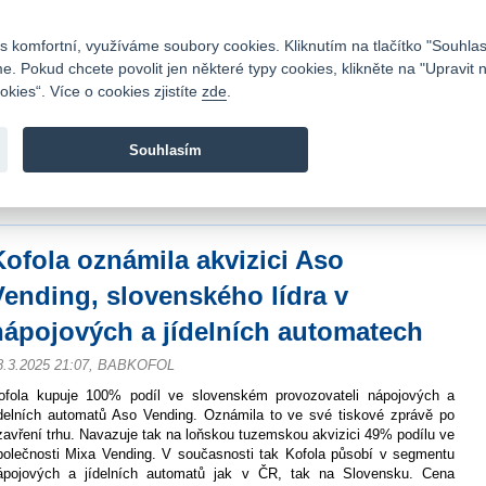
Kontakty
|
Ceník
|
Kariéra
|
Napište nám
|
Časté dotazy
|
Vztahy s investory
|
 komfortní, využíváme soubory cookies. Kliknutím na tlačítko "Souhlas
 Pokud chcete povolit jen některé typy cookies, klikněte na "Upravit 
kies“. Více o cookies zjistíte
zde
.
Fio banka je moderní česká banka. Poskytuje účty bez popla
zprostředkovává investice do cenných papírů.
Souhlasím
vod
>
Zpravodajství
>
Zprávy z burzy
>
Kofola oznámila akvizici Aso Vending, sl
utomatech
Kofola oznámila akvizici Aso
Vending, slovenského lídra v
nápojových a jídelních automatech
8.3.2025 21:07, BABKOFOL
ofola kupuje 100% podíl ve slovenském provozovateli nápojových a
ídelních automatů Aso Vending. Oznámila to ve své tiskové zprávě po
zavření trhu. Navazuje tak na loňskou tuzemskou akvizici 49% podílu ve
polečnosti Mixa Vending. V současnosti tak Kofola působí v segmentu
ápojových a jídelních automatů jak v ČR, tak na Slovensku. Cena