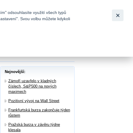
Bezpečnost
Česky
|
English
ím" odsouhlasíte využití všech typů
nastavení". Svou volbu můžete kdykoli
tků a
ovenského lídra v nápojových a jídelních
Nejnovější:
Zámoří uzavřelo v kladných
číslech, S&P500 na nových
maximech
Pozitivní vývoj na Wall Street
Frankfurtská burza zakončuje týden
růstem
Pražská burza v závěru týdne
klesala