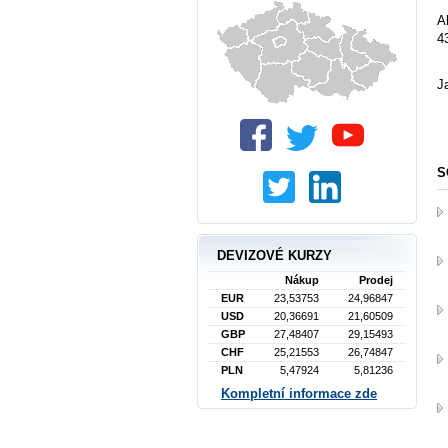
A
4
J
S
DEVIZOVÉ KURZY
Nákup
Prodej
EUR
23,53753
24,96847
USD
20,36691
21,60509
GBP
27,48407
29,15493
CHF
25,21553
26,74847
PLN
5,47924
5,81236
Kompletní informace zde