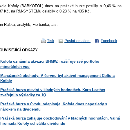
kcie Kofoly (BABKOFOL) dnes na pražské burze posílily o 0,46 % na
37 Kč, na RM-SYSTÉMu oslabily o 0,23 % na 435 Kč.
an Raška, analytik, Fio banka, a.s.
Tisk
Poslat emailem
Facebook
OUVISEJÍCÍ ODKAZY
Kofola oznámila akvizici BHMW, rozšiřuje své portfolio
minerálních vod
Manažerské obchody: V červnu byl aktivní management Coltu a
Kofoly
Pražská burza otevírá v kladných hodnotách, Karo Leather
zveřejnilo výsledky za 1Q
Pražská burza v úvodu odepisuje, Kofola dnes naposledy s
nárokem na dividendu
Pražská burza zahajuje obchodování v kladných hodnotách, Valná
hromada Kofoly schválila dividendu