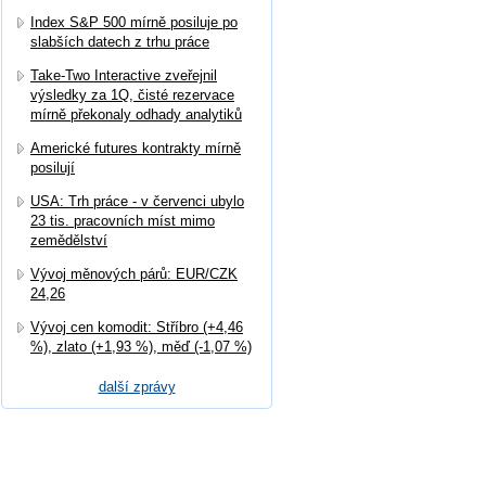
Index S&P 500 mírně posiluje po
slabších datech z trhu práce
Take-Two Interactive zveřejnil
výsledky za 1Q, čisté rezervace
mírně překonaly odhady analytiků
Americké futures kontrakty mírně
posilují
USA: Trh práce - v červenci ubylo
23 tis. pracovních míst mimo
zemědělství
Vývoj měnových párů: EUR/CZK
24,26
Vývoj cen komodit: Stříbro (+4,46
%), zlato (+1,93 %), měď (-1,07 %)
další zprávy