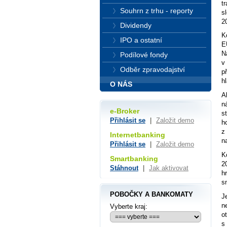
t
Souhrn z trhu - reporty
s
2
Dividendy
K
IPO a ostatní
E
N
Podílové fondy
v
Odběr zpravodajství
p
h
O NÁS
A
n
e-Broker
s
Přihlásit se
|
Založit demo
h
z
Internetbanking
n
Přihlásit se
|
Založit demo
K
Smartbanking
2
Stáhnout
|
Jak aktivovat
h
s
POBOČKY A BANKOMATY
J
n
Vyberte kraj:
o
s