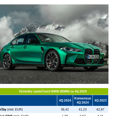
Výsledky společnosti BMW (BMW) za 4Q 2024
Konsensus
4Q 2024
4Q 2023
4Q 2024
Tržby
(mld. EUR)
36,42
41,23
42,97