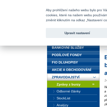
fio@fio.cz
Infomail:
Aby prohlížení našeho webu bylo pro Vás
cookies, které na našem webu používáme.
Fio banka
změnit kliknutím na odkaz „Nastavení coo
Upravit nastavení
ÚVOD
Ú
z
BANKOVNÍ SLUŽBY
PODÍLOVÉ FONDY
FIO DLUHOPISY
AKCIE A OBCHODOVÁNÍ
ZPRAVODAJSTVÍ
1
Zprávy z burzy
N
Odborné články
a
z
StockList
p
z
Analýzy