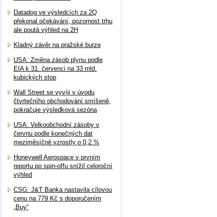
Datadog ve výsledcích za 2Q
překonal očekávání, pozornost trhu
ale poutá výhled na 2H
Kladný závěr na pražské burze
USA: Změna zásob plynu podle
EIA k 31. červenci na 33 mld.
kubických stop
Wall Street se vyvíji v úvodu
čtvrtečního obchodování smíšeně,
pokračuje výsledková sezóna
USA: Velkoobchodní zásoby v
červnu podle konečných dat
meziměsíčně vzrostly o 0,2 %
Honeywell Aerospace v prvním
reportu po spin-offu snížil celoroční
výhled
CSG: J&T Banka nastavila cílovou
cenu na 779 Kč s doporučením
„Buy“