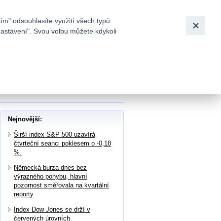
Bezpečnost
Česky
|
English
ím" odsouhlasíte využití všech typů
nastavení". Svou volbu můžete kdykoli
tků a
y pod očekáváním, výhled analytici považují
Nejnovější:
Širší index S&P 500 uzavírá
čtvrteční seanci poklesem o -0,18
%.
Německá burza dnes bez
výrazného pohybu, hlavní
pozornost směřovala na kvartální
reporty
Index Dow Jones se drží v
červených úrovních.