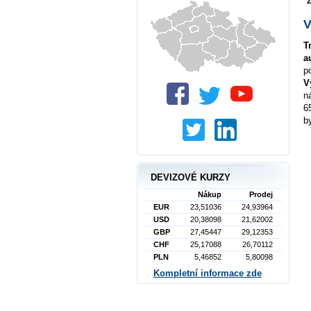
Z
V
T
a
p
V
n
6
b
DEVIZOVÉ KURZY
Nákup
Prodej
EUR
23,51036
24,93964
USD
20,38098
21,62002
GBP
27,45447
29,12353
CHF
25,17088
26,70112
PLN
5,46852
5,80098
Kompletní informace zde