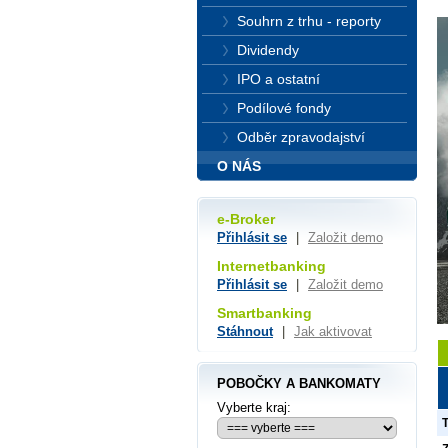
Souhrn z trhu - reporty
Dividendy
IPO a ostatní
Podílové fondy
Odběr zpravodajství
O NÁS
e-Broker
Přihlásit se
|
Založit demo
Internetbanking
Přihlásit se
|
Založit demo
Smartbanking
Stáhnout
|
Jak aktivovat
POBOČKY A BANKOMATY
Vyberte kraj: