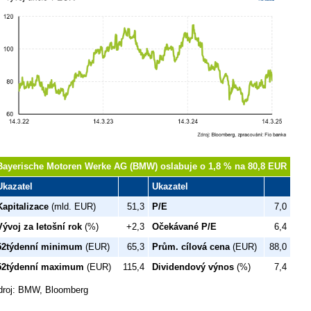
Bayerische Motoren Werke AG (BMW) oslabuje o 1,8 % na 80,8 EUR
Ukazatel
Ukazatel
Kapitalizace
(mld. EUR)
51,3
P/E
7,0
Vývoj za letošní rok
(%)
+2,3
Očekávané P/E
6,4
52týdenní minimum
(EUR)
65,3
Prům. cílová cena
(EUR)
88,0
52týdenní maximum
(EUR)
115,4
Dividendový výnos
(%)
7,4
droj: BMW, Bloomberg