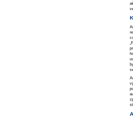
a
v
K
A
r
c
„
p
h
u
b
s
A
v
p
a
z
s
A