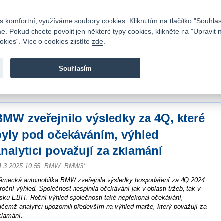
Kontakty
|
Ceník
|
Kariéra
|
Napište nám
|
Časté dotazy
|
Vztahy s investory
|
 komfortní, využíváme soubory cookies. Kliknutím na tlačítko "Souhlas
 Pokud chcete povolit jen některé typy cookies, klikněte na "Upravit 
kies“. Více o cookies zjistíte
zde
.
Fio banka je moderní česká banka. Poskytuje účty bez popla
zprostředkovává investice do cenných papírů.
Souhlasím
vod
>
Zpravodajství
>
Zprávy z burzy
>
BMW zveřejnilo výsledky za 4Q, které byl
a zklamání
BMW zveřejnilo výsledky za 4Q, které
byly pod očekáváním, výhled
analytici považují za zklamání
4.3.2025 10:55, BMW, BMW3*
ěmecká automobilka BMW zveřejnila výsledky hospodaření za 4Q 2024
 roční výhled. Společnost nesplnila očekávání jak v oblasti tržeb, tak v
isku EBIT. Roční výhled společnosti také nepřekonal očekávání,
řičemž analytici upozornili především na výhled marže, který považují za
klamání.