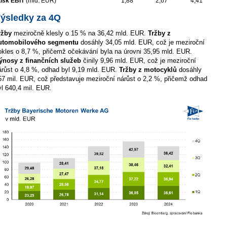
isk EBIT
(mld. EUR)
1,88
2,67
4,41
ýsledky za 4Q
ržby
meziročně klesly o 15 % na 36,42 mld. EUR.
Tržby z
utomobilového segmentu
dosáhly 34,05 mld. EUR, což je meziroční
okles o 8,7 %, přičemž očekávání byla na úrovni 35,95 mld. EUR.
ýnosy z finančních služeb
činily 9,96 mld. EUR, což je meziroční
árůst o 4,8 %, odhad byl 9,19 mld. EUR.
Tržby z motocyklů
dosáhly
57 mil. EUR, což představuje meziroční nárůst o 2,2 %, přičemž odhad
yl 640,4 mil. EUR.