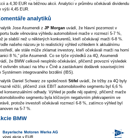
kcii a 4,30 EUR na běžnou akcii. Analytici v průměru očekávali dividendu
e výši 4,45 EUR.
omentáře analytiků
nalytik Jose Asumendi z
JP Morgan
uvádí, že hlavní pozornost v
eportu bude věnována výhledu automobilové marže v rozmezí 5-7 %,
ož je slabší než u některých konkurentů, kteří očekávají marži 6-8 %.
Podle našeho názoru je to realistický výhled vzhledem k aktuálnímu
rostředí, ale stále může zklamat investory, kteří očekávali marži na horní
ranici 8 %,“ píše Asumendi. Co se týče výsledků za 4Q, Asumendi
vádí, že BMW celkově nesplnilo očekávání, přičemž provozní výsledek
yl ovlivněn situací na trhu v Číně a zastávkami dodávek souvisejícími
e Systémem integrovaného brzdění (IBS).
nalytik Daniel Schwarz ze společnosti
Stifel
uvádí, že tržby za 4Q byly
ýrazně nižší, přičemž zisk EBIT automobilového segmentu byl 6,6 %
od konsenzuálními odhady. Výhled je podle něj opatrný, přičemž marže
utomobilového segmentu byla klíčovým negativním překvapením ve
právě, protože investoři očekávali rozmezí 6-8 %, zatímco výhled byl
tanoven na 5-7 %.
kcie BMW