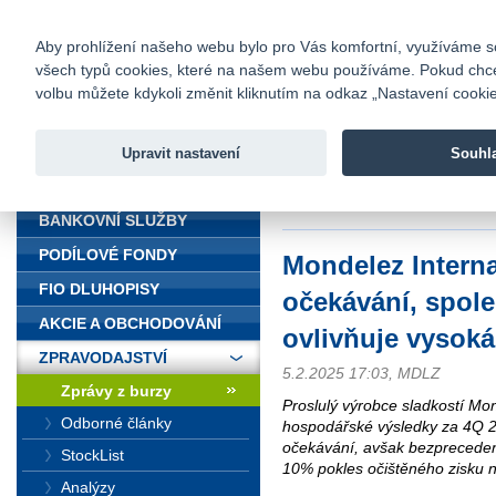
fio@fio.cz
Infomail:
Kontakty
|
Ceník
|
Kariéra
|
Na
Aby prohlížení našeho webu bylo pro Vás komfortní, využíváme sou
všech typů cookies, které na našem webu používáme. Pokud chcete 
Fio banka
volbu můžete kdykoli změnit kliknutím na odkaz „Nastavení cookies
Fio banka j
zprostředko
Upravit nastavení
Souhl
ÚVOD
Úvod
>
Zpravodajství
>
Zprávy z b
cena kakaa
BANKOVNÍ SLUŽBY
PODÍLOVÉ FONDY
Mondelez Interna
FIO DLUHOPISY
očekávání, spol
AKCIE A OBCHODOVÁNÍ
ovlivňuje vysoká
ZPRAVODAJSTVÍ
5.2.2025 17:03, MDLZ
Zprávy z burzy
Proslulý výrobce sladkostí Mon
Odborné články
hospodářské výsledky za 4Q 2
očekávání, avšak bezprecedent
StockList
10% pokles očištěného zisku n
Analýzy