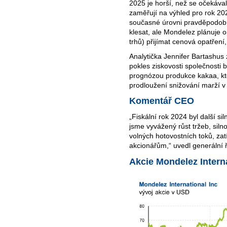
2025 je horší, než se očekával
zaměřují na výhled pro rok 20
současné úrovni pravděpodobn
klesat, ale Mondelez plánuje o
trhů) přijímat cenová opatření
Analytička Jennifer Bartashus
pokles ziskovosti společnosti
prognózou produkce kakaa, kt
prodloužení snižování marží v
Komentář CEO
„Fiskální rok 2024 byl další sil
jsme vyvážený růst tržeb, siln
volných hotovostních toků, zatí
akcionářům,“ uvedl generální ř
Akcie Mondelez Intern