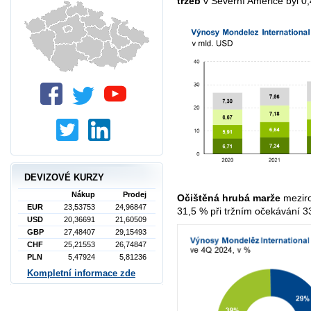
tržeb
v Severní Americe byl 0,
DEVIZOVÉ KURZY
Nákup
Prodej
Očištěná hrubá marže
meziro
EUR
23,53753
24,96847
31,5 % při tržním očekávání 3
USD
20,36691
21,60509
GBP
27,48407
29,15493
CHF
25,21553
26,74847
PLN
5,47924
5,81236
Kompletní informace zde