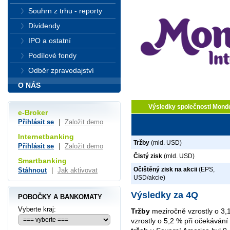
Souhrn z trhu - reporty
Dividendy
IPO a ostatní
Podílové fondy
Odběr zpravodajství
O NÁS
Výsledky společnosti Monde
e-Broker
Přihlásit se
|
Založit demo
Internetbanking
Tržby
(mld. USD)
Přihlásit se
|
Založit demo
Čistý zisk
(mld. USD)
Smartbanking
Očištěný zisk na akcii
(EPS,
Stáhnout
|
Jak aktivovat
USD/akcie)
Výsledky za 4Q
POBOČKY A BANKOMATY
Vyberte kraj:
Tržby
meziročně vzrostly o 3,
vzrostly o 5,2 % při očekávání