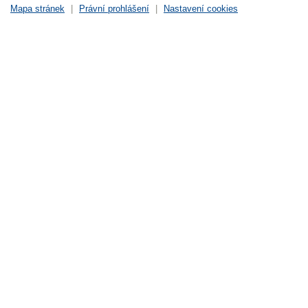
Mapa stránek
|
Právní prohlášení
|
Nastavení cookies