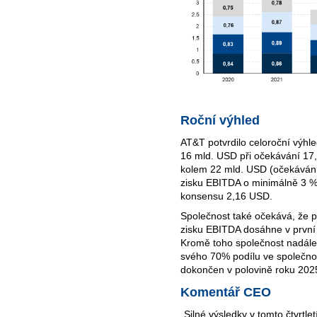
Roční výhled
AT&T potvrdilo celoroční výhl
16 mld. USD při očekávání 17,
kolem 22 mld. USD (očekávání
zisku EBITDA o minimálně 3 % 
konsensu 2,16 USD.
Společnost také očekává, že 
zisku EBITDA dosáhne v první 
Kromě toho společnost nadále
svého 70% podílu ve společn
dokončen v polovině roku 202
Komentář CEO
„Silné výsledky v tomto čtvrtle