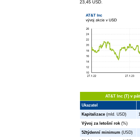
23,45 USD.
AT&T Inc (T) v pá
Ukazatel
Kapitalizace
(mld. USD)
Vývoj za letošní rok
(%)
52týdenní minimum
(USD)