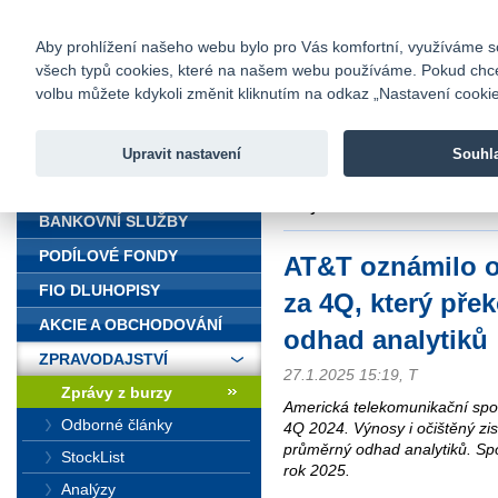
fio@fio.cz
Infomail:
Kontakty
|
Ceník
|
Kariéra
|
Na
Aby prohlížení našeho webu bylo pro Vás komfortní, využíváme sou
všech typů cookies, které na našem webu používáme. Pokud chcete 
Fio banka
volbu můžete kdykoli změnit kliknutím na odkaz „Nastavení cookies
Fio banka j
zprostředko
Upravit nastavení
Souhl
ÚVOD
Úvod
>
Zpravodajství
>
Zprávy z b
analytiků
BANKOVNÍ SLUŽBY
PODÍLOVÉ FONDY
AT&T oznámilo oč
FIO DLUHOPISY
za 4Q, který pře
AKCIE A OBCHODOVÁNÍ
odhad analytiků
ZPRAVODAJSTVÍ
27.1.2025 15:19, T
Zprávy z burzy
Americká telekomunikační spo
Odborné články
4Q 2024. Výnosy i očištěný zis
průměrný odhad analytiků. Spo
StockList
rok 2025.
Analýzy