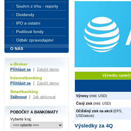
Souhrn z trhu - reporty
Dividendy
IPO a ostatní
Podílové fondy
Odběr zpravodajství
O NÁS
e-Broker
Přihlásit se
|
Založit demo
Výsledky společn
Internetbanking
Přihlásit se
|
Založit demo
Smartbanking
Výnosy
(mld. USD)
Stáhnout
|
Jak aktivovat
Čistý zisk
(mld. USD)
Očištěný zisk na akcii
(EPS,
POBOČKY A BANKOMATY
USD/akcie)
Vyberte kraj:
Výsledky za 4Q