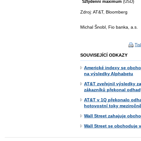
52týdenní maximum
(USD)
Zdroj: AT&T, Bloomberg
Michal Šnobl, Fio banka, a.s.
Tis
SOUVISEJÍCÍ ODKAZY
Americké indexy se obchod
na výsledky Alphabetu
AT&T zveřejnil výsledky za
zákazníků překonal odhad
AT&T v 1Q překonalo odhad
hotovostní toky meziročně
Wall Street zahajuje obcho
Wall Street se obchoduje 