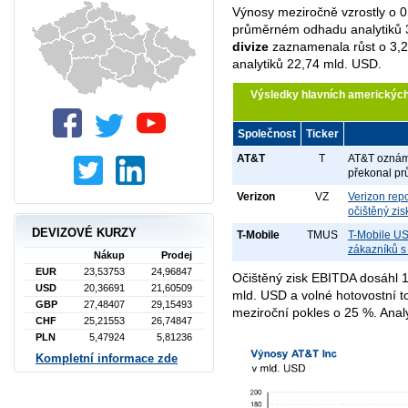
Výnosy meziročně vzrostly o 0
průměrném odhadu analytiků 
divize
zaznamenala růst o 3,2
analytiků 22,74 mld. USD.
Výsledky hlavních amerických
Společnost
Ticker
AT&T
T
AT&T oznámil
překonal pr
Verizon
VZ
Verizon rep
očištěný zis
DEVIZOVÉ KURZY
T-Mobile
TMUS
T-Mobile US
zákazníků s
Nákup
Prodej
EUR
23,53753
24,96847
Očištěný zisk EBITDA dosáhl 
USD
20,36691
21,60509
mld. USD a volné hotovostní t
GBP
27,48407
29,15493
meziroční pokles o 25 %. Analy
CHF
25,21553
26,74847
PLN
5,47924
5,81236
Kompletní informace zde