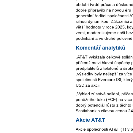
období tvrdé práce a důsledné
dobře připravilo na novou éru 
generální ředitel společnosti 
silnou dynamikou. Zákazníci a 
větší hodnotu v roce 2025, kdy
zemi, modernizujeme naši bezd
podnikání a ve druhé polovině
Komentář analytiků
„AT&T vykázala celkově solidní 
přičemž mezi hlavní úspěchy p
předplatitelů z telefonů a šir
„výsledky byly nejlepší za více
společnosti Evercore ISI, kte
USD za akcii.
„Výhled zůstává solidní, přič
peněžního toku (FCF) na více n
dobrý potenciál růstu z těchto 
Scotiabank s cílovou cenou 24
Akcie AT&T
Akcie společnosti AT&T (T) v p