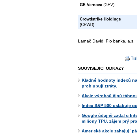
GE Vernova
(GEV)
Crowdstrike Holdings
(CRWD)
Lamač David, Fio banka, a.s.
Tis
SOUVISEJÍCÍ ODKAZY
Kladné hodnoty indexů na
prohlubují ztráty.
Akcie výrobců čipů táhnou
Index S&P 500 oslabuje po
Google údajně zadal u Int
miliony TPU, zájem prý pro
Americké akcie zahajují 