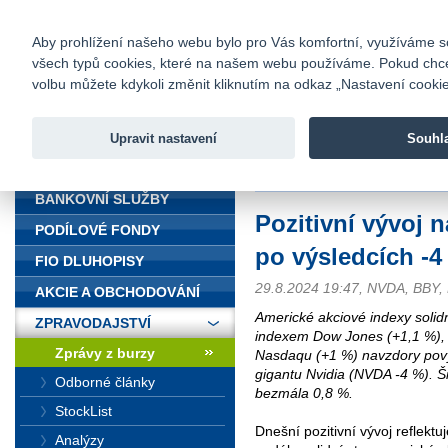
fio@fio.cz
Infomail:
Kontakty
|
Ceník
|
Kariéra
|
Na
Aby prohlížení našeho webu bylo pro Vás komfortní, využíváme sou
všech typů cookies, které na našem webu používáme. Pokud chcete 
Fio banka
volbu můžete kdykoli změnit kliknutím na odkaz „Nastavení cookies
Fio banka j
zprostředko
Upravit nastavení
Souhl
ÚVOD
Úvod
>
Zpravodajství
>
Zprávy z b
BANKOVNÍ SLUŽBY
Pozitivní vývoj n
PODÍLOVÉ FONDY
po výsledcích -4
FIO DLUHOPISY
29.8.2024 19:47, NVDA, BBY,
AKCIE A OBCHODOVÁNÍ
Americké akciové indexy solidn
ZPRAVODAJSTVÍ
indexem Dow Jones (+1,1 %), d
Zprávy z burzy
Nasdaqu (+1 %) navzdory pov
gigantu Nvidia (NVDA -4 %). Š
Odborné články
bezmála 0,8 %.
StockList
Dnešní pozitivní vývoj reflektuj
Analýzy