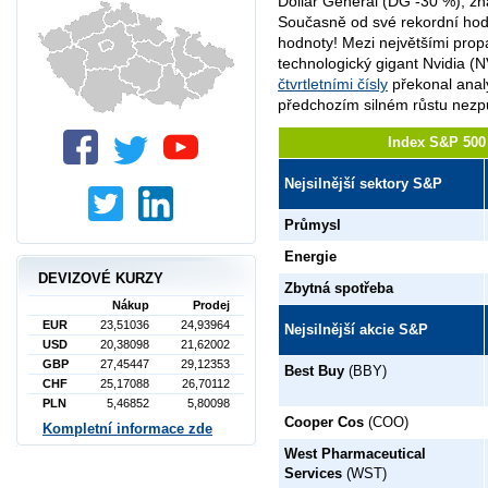
Dollar General (DG -30 %), zn
Současně od své rekordní hodno
hodnoty! Mezi největšími propa
technologický gigant Nvidia (N
čtvrtletními čísly
překonal anal
předchozím silném růstu nezpů
Index S&P 500 
Nejsilnější sektory S&P
Průmysl
Energie
DEVIZOVÉ KURZY
Zbytná spotřeba
Nákup
Prodej
EUR
23,51036
24,93964
Nejsilnější akcie S&P
USD
20,38098
21,62002
GBP
27,45447
29,12353
Best Buy
(BBY)
CHF
25,17088
26,70112
PLN
5,46852
5,80098
Cooper Cos
(COO)
Kompletní informace zde
West Pharmaceutical
Services
(WST)