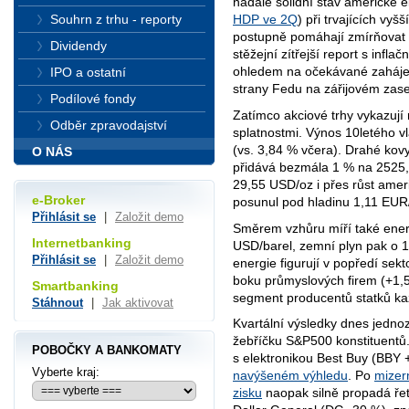
nadále solidní stav americké
Souhrn z trhu - reporty
HDP ve 2Q
) při trvajících vy
postupně pomáhají zmírňovat 
Dividendy
stěžejní zítřejší report s infl
ohledem na očekávané zaháje
IPO a ostatní
strany Fedu na zářijovém zas
Podílové fondy
Zatímco akciové trhy vykazují 
Odběr zpravodajství
splatnostmi. Výnos 10letého 
(vs. 3,84 % včera). Drahé kovy
O NÁS
přidává bezmála 1 % na 2525,5
29,55 USD/oz i přes růst amer
e-Broker
posunul pod hladinu 1,11 EUR
Přihlásit se
|
Založit demo
Směrem vzhůru míří také ener
Internetbanking
USD/barel, zemní plyn pak o 
Přihlásit se
|
Založit demo
energie figurují v popředí sek
boku průmyslových firem (+1,5 %
Smartbanking
segment producentů statků ka
Stáhnout
|
Jak aktivovat
Kvartální výsledky dnes jedno
žebříčku S
&P500 konstitue
ntů
POBOČKY A BANKOMATY
s elektronikou Best Buy (BBY
Vyberte kraj:
navýšeném výhledu
. Po
mizern
zisku
naopak silně propadá ře