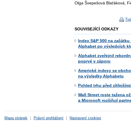
Olga Švepešová Blaťáková, Fi
Tis
SOUVISEJÍCÍ ODKAZY
Index S&P 500 na začátku
Alphabet po výsledcích kle
Alphabet zveřejnil rekordn
poprvé v záporu
Americké indexy se obchod
na výsledky Alphabetu
Pohled trhu před zítřejším
Wall Street roste tažena 
a Microsoft rozšiřují partn
Mapa stránek
|
Právní prohlášení
|
Nastavení cookies