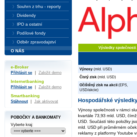
Souhrn z trhu - reporty
Dividendy
IPO a ostatní
Podílové fondy
Odběr zpravodajství
Výsledky společnosti
O NÁS
e-Broker
Výnosy
(mld. USD)
Přihlásit se
|
Založit demo
Čistý zisk
(mld. USD)
Internetbanking
Očištěný zisk na akcii
(EPS,
Přihlásit se
|
Založit demo
USD/akcie)
Smartbanking
Hospodářské výsledky
Stáhnout
|
Jak aktivovat
Výnosy společnosti v rámci s
kvartále 73,93 mld. USD, čímž
POBOČKY A BANKOMATY
USD. Součástí této položky jso
Vyberte kraj:
mld. USD při průměrném oček
reklamy z platformy Youtube v