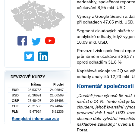
nedosáhly, společnost reporto
očekávání 8,95 mld. USD.
Výnosy z Google Search a dal
při odhadech 47,65 mld. USD.
Segment cloudových služeb v 
analytické odhady, když vyge
10,09 mld. USD.
Provozní zisk společnost repor
průměrném očekávání 26,37 ml
oproti odhadům 31,8 %.
Kapitálové výdaje ve 2Q ve v
odhady analytiků 12,23 mld. 
DEVIZOVÉ KURZY
Nákup
Prodej
Komentář společnosti
EUR
23,53753
24,96847
„Dosáhli jsme výnosů 85 mld.
USD
20,36691
21,60509
nárůst o 14 %. Tento růst je 
GBP
27,48407
29,15493
CHF
25,21553
26,74847
cloudem, jehož kvartální výno
PLN
5,47924
5,81236
provozní zisk 1 mld. USD. Inve
chceme dále vytvářet investičn
Kompletní informace zde
nákladové základny,“
uvedla k 
Porat.