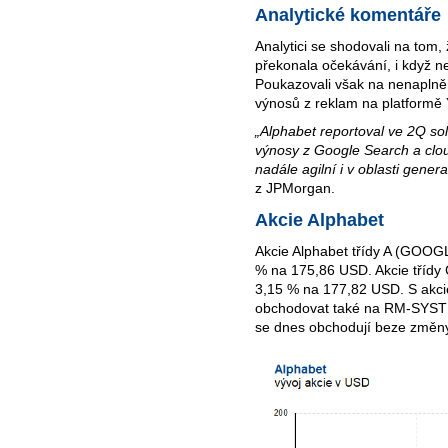
Analytické komentáře
Analytici se shodovali na tom,
překonala očekávání, i když ne
Poukazovali však na nenaplně
výnosů z reklam na platformě 
„Alphabet reportoval ve 2Q so
výnosy z Google Search a clou
nadále agilní i v oblasti generat
z JPMorgan.
Akcie Alphabet
Akcie Alphabet třídy A (GOOGL)
% na 175,86 USD. Akcie tříd
3,15 % na 177,82 USD. S akci
obchodovat také na RM-SYS
se dnes obchodují beze změn