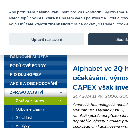
fio@fio.cz
Infomail:
Kontakty
|
Ceník
|
Kariéra
|
Na
Aby prohlížení našeho webu bylo pro Vás komfortní, využíváme sou
všech typů cookies, které na našem webu používáme. Pokud chcete 
Fio banka
volbu můžete kdykoli změnit kliknutím na odkaz „Nastavení cookies
Fio banka j
zprostředko
Upravit nastavení
Souhl
ÚVOD
Úvod
>
Zpravodajství
>
Zprávy z b
však investory nenadchl
BANKOVNÍ SLUŽBY
PODÍLOVÉ FONDY
Alphabet ve 2Q h
FIO DLUHOPISY
očekávání, výno
AKCIE A OBCHODOVÁNÍ
CAPEX však inve
ZPRAVODAJSTVÍ
24.7.2024 11:49, GOOG, G
Zprávy z burzy
Americká technologická společ
Odborné články
uzavření trhu výsledky za 2Q. 
na akcii společnost překonala 
StockList
nepotěšila výnosy z reklamy n
Analýzy
očekávanými kapitálovými výda