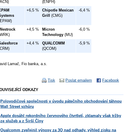
(ACN)
(ENPH)
EPAM
+6,5 %
Chipotle Mexican
-6,4 %
Systems
Grill
(CMG)
(EPAM)
Westrock
+4,5 %
Micron
-6,0 %
(WRK)
Technology
(MU)
Salesforce
+4,4 %
QUALCOMM
-5,9 %
(CRM)
(QCOM)
avid Lamač, Fio banka, a.s.
Tisk
Poslat emailem
Facebook
OUVISEJÍCÍ ODKAZY
Polovodičové společnosti v úvodu pátečního obchodování táhnou
Wall Street vzhůru
Apple dosáhl rekordního červnového čtvrtletí, zklamaly však tržby
ze služeb a z Širší Číny
Qualcomm zveřejnil výnosy za 3Q nad odhady, výhled zisku na