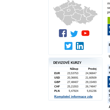
m
s
p
DEVIZOVÉ KURZY
Nákup
Prodej
EUR
23,53753
24,96847
USD
20,36691
21,60509
GBP
27,48407
29,15493
CHF
25,21553
26,74847
PLN
5,47924
5,81236
Kompletní informace zde