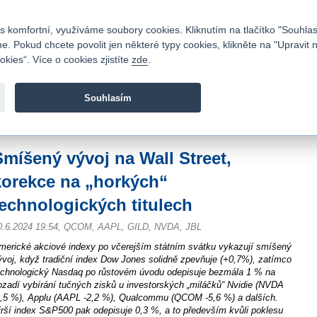
Kontakty
|
Ceník
|
Kariéra
|
Napište nám
|
Časté dotazy
|
Vztahy s investory
|
 komfortní, využíváme soubory cookies. Kliknutím na tlačítko "Souhlas
 Pokud chcete povolit jen některé typy cookies, klikněte na "Upravit 
kies“. Více o cookies zjistíte
zde
.
Fio banka je moderní česká banka. Poskytuje účty bez popla
zprostředkovává investice do cenných papírů.
Souhlasím
vod
>
Zpravodajství
>
Zprávy z burzy
>
Smíšený vývoj na Wall Street, korekce n
Smíšený vývoj na Wall Street,
korekce na „horkých“
technologických titulech
0.6.2024 19:54, QCOM, AAPL, GILD, NVDA, JBL
merické akciové indexy po včerejším státním svátku vykazují smíšený
ývoj, když tradiční index Dow Jones solidně zpevňuje (+0,7%), zatímco
echnologický Nasdaq po růstovém úvodu odepisuje bezmála 1 % na
ozadí vybírání tučných zisků u investorských „miláčků“ Nvidie (NVDA
3,5 %), Applu (AAPL -2,2 %), Qualcommu (QCOM -5,6 %) a dalších.
irší index S&P500 pak odepisuje 0,3 %, a to především kvůli poklesu