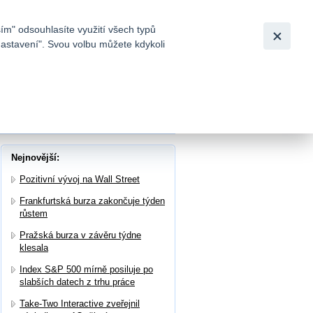
Bezpečnost
Česky
|
English
ím" odsouhlasíte využití všech typů
nastavení". Svou volbu můžete kdykoli
tků a
a „horkých“ technologických titulech
Nejnovější:
Pozitivní vývoj na Wall Street
Frankfurtská burza zakončuje týden
růstem
Pražská burza v závěru týdne
klesala
Index S&P 500 mírně posiluje po
slabších datech z trhu práce
Take-Two Interactive zveřejnil