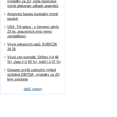
výsledky za 1Q, čisté rezervace
mírně překonaly odhady analytiků
Americké futures kontrakty mírně
posilují
USA: Trh práce - v červenci ubylo
23 tis. pracovních míst mimo
zemědělství
Vývoj měnových párů: EUR/CZK
24,26
Vývoj cen komodit: Stříbro (+4,46
%), zlato (+1,93 %), měď (-1,07 %)
Groupon zvýšil celoroční výhled
očištěné EBITDA, výsledky za 2Q
byly smíšené
další zprávy