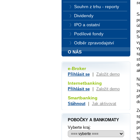
s
Souhrn z trhu - reporty
S
Dividendy
p
IPO a ostatní
ú
p
Podílové fondy
S
v
Odběr zpravodajství
v
O NÁS
s
s
d
e-Broker
a
Přihlásit se
|
Založit demo
N
Internetbanking
%
Přihlásit se
|
Založit demo
z
p
Smartbanking
d
Stáhnout
|
Jak aktivovat
Z
s
POBOČKY A BANKOMATY
p
p
Vyberte kraj:
s
%