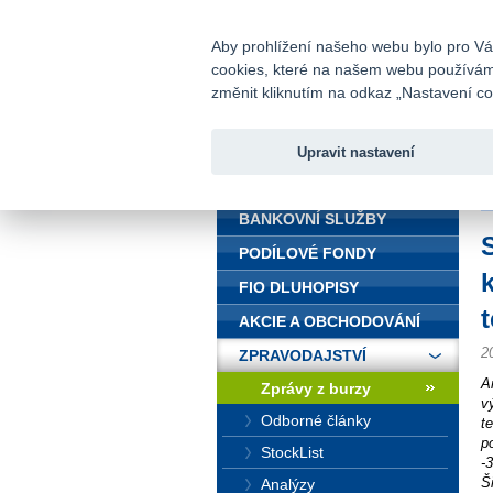
fio@fio.cz
Infomail:
Aby prohlížení našeho webu bylo pro Vás
cookies, které na našem webu používáme.
Fio banka
změnit kliknutím na odkaz „Nastavení coo
Upravit nastavení
ÚVOD
Ú
BANKOVNÍ SLUŽBY
PODÍLOVÉ FONDY
FIO DLUHOPISY
AKCIE A OBCHODOVÁNÍ
2
ZPRAVODAJSTVÍ
A
Zprávy z burzy
v
Odborné články
t
p
StockList
-
Š
Analýzy