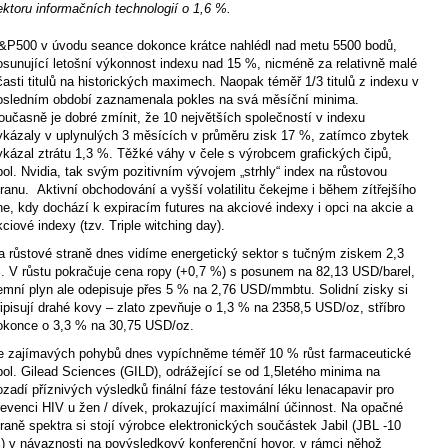
ektoru informačních technologií o 1,6 %.
&P
500 v úvodu seance dokonce krátce nahlédl nad metu 5500 bodů,
osunující letošní výkonnost indexu nad 15 %, nicméně za relativně malé
časti titulů na historických maximech. Naopak téměř 1/3 titulů z indexu v
osledním období zaznamenala pokles na svá měsíční minima.
oučasně je dobré zmínit, že 10 největších společností v indexu
ykázaly v uplynulých 3 měsících v průměru zisk 17 %, zatímco zbytek
ykázal ztrátu 1,3 %. Těžké váhy v čele s výrobcem grafických čipů,
pol. Nvidia, tak svým pozitivním vývojem „strhly“ index na růstovou
tranu.
Aktivní obchodování a vyšší volatilitu čekejme i během zítřejšího
ne, kdy dochází k expiracím futures na akciové indexy i opci na akcie a
kciové indexy (tzv. Triple witching day).
a růstové straně dnes vidíme energetický sektor s tučným ziskem 2,3
. V růstu pokračuje cena ropy (+0,7 %) s posunem na 82,13 USD/barel,
emní plyn ale odepisuje přes 5 % na 2,76 USD/mmbtu. Solidní zisky si
řipisují drahé kovy – zlato zpevňuje o 1,3 % na 2358,5 USD/oz, stříbro
okonce o 3,3 % na 30,75 USD/oz.
e zajímavých pohybů dnes vypíchněme téměř 10 % růst farmaceutické
pol. Gilead Sciences (GILD), odrážející se od 1,5letého minima na
ozadí příznivých výsledků finální fáze testování léku lenacapavir pro
revenci HIV u žen / dívek, prokazující maximální účinnost. Na opačné
traně spektra si stojí výrobce elektronických součástek Jabil (JBL -10
) v návaznosti na povýsledkový konferenční hovor, v rámci něhož