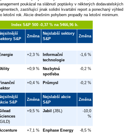
anagement poukázal na slábnutí poptávky v některých dodavatelských
egmentech, zastiňující jinak solidní kvartální report a ponechaný výhled
ro letošní rok. Akcie dnešním pohybem propadly na letošní minimum.
Index S&P 500 -0,37 % na 5466,96 b.
Nejsilnější
Nejslabší sektory
Změna
Změna
sektory S&P
S&P
Energie
+2,3 %
Informační
-1,6 %
technologie
Utility
+0,9 %
Nezbytná
-0,2 %
spotřeba
Finanční
+0,4 %
Průmysl
-0,2 %
sektor
Nejsilnější
Nejslabší akcie
Změna
Změna
akcie S&P
S&P
Gilead
+9,5 %
Jabil
(JBL)
-10,0
Sciences
%
(GILD)
Accenture
+7,1 %
Enphase Energy
-8,5 %