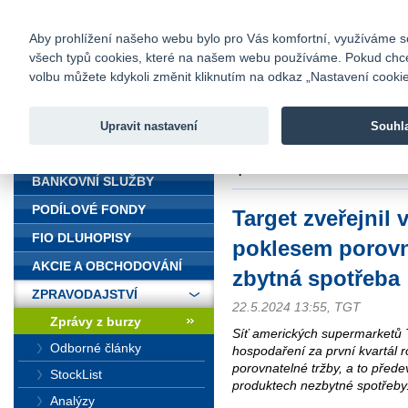
fio@fio.cz
Infomail:
Kontakty
|
Ceník
|
Kariéra
|
Na
Aby prohlížení našeho webu bylo pro Vás komfortní, využíváme sou
všech typů cookies, které na našem webu používáme. Pokud chcete 
Fio banka
volbu můžete kdykoli změnit kliknutím na odkaz „Nastavení cookies
Fio banka j
zprostředko
Upravit nastavení
Souhl
ÚVOD
Úvod
>
Zpravodajství
>
Zprávy z b
spotřeba
BANKOVNÍ SLUŽBY
PODÍLOVÉ FONDY
Target zveřejnil 
FIO DLUHOPISY
poklesem porovna
AKCIE A OBCHODOVÁNÍ
zbytná spotřeba
ZPRAVODAJSTVÍ
22.5.2024 13:55, TGT
Zprávy z burzy
Síť amerických supermarketů T
Odborné články
hospodaření za první kvartál 
porovnatelné tržby, a to před
StockList
produktech nezbytné spotřeby
Analýzy