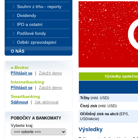
Souhrn z trhu - reporty
Dividendy
IPO a ostatní
Podílové fondy
Odběr zpravodajství
O NÁS
e-Broker
Přihlásit se
|
Založit demo
Výsledky společnos
Internetbanking
Přihlásit se
|
Založit demo
Smartbanking
Tržby
(mld. USD)
Stáhnout
|
Jak aktivovat
Čistý zisk
(mld. USD)
Očištěný zisk na akcii
(EPS,
POBOČKY A BANKOMATY
USD/akcie)
Vyberte kraj:
Výsledky