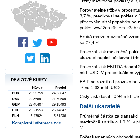
Tržby meziročně poklesly o 3
Porovnatelné tržby v procentu
3,7 %, predikoval se pokles o
především nižší poptávka po z
pokles vyvážen růstem tržeb 
Hrubá marže meziročně vzrostl
se 27,4 %.
Provozní zisk meziročně pokle
ukazatel naplnil očekávání trh
Provozní zisk EBITDA dosáhl 2
mld. USD. V procentuálním vyj
DEVIZOVÉ KURZY
EBIT na rozdíl od provozního 
% na 1,33 mld. USD.
Nákup
Prodej
EUR
23,53753
24,96847
Čistý zisk dosáhl 0,94 mld. US
USD
20,36691
21,60509
GBP
27,48407
29,15493
Další ukazatelé
CHF
25,21553
26,74847
Průměrná částka za transakci
PLN
5,47924
5,81236
meziročně snížila o 1,9 %, v 
Kompletní informace zde
%.
Počet kamenných obchodů mezi