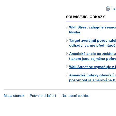
Tis
SOUVISEJÍCÍ ODKAZY
Wall Street zahajuje seanc
Nvidie
Target zveřejnil porovnate
odhady, varuje před náro
Americké akcie na začátku
tlakem jsou zejména polov
Wall Street se vymaňuje z 
Americké indexy otevírají
pozornost je směřována k 
Mapa stránek
|
Právní prohlášení
|
Nastavení cookies