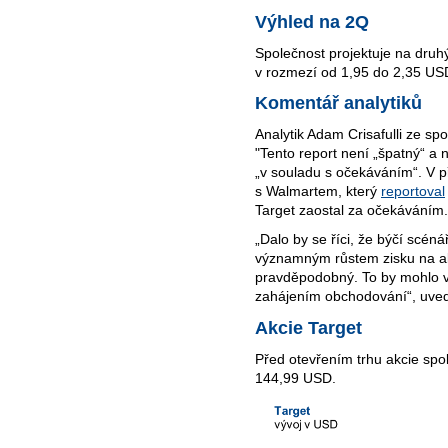
Výhled na 2Q
Společnost projektuje na druhý 
v rozmezí od 1,95 do 2,35 USD
Komentář analytiků
Analytik Adam Crisafulli ze sp
"Tento report není „špatný“ a
„v souladu s očekáváním“. V 
s Walmartem, který
reportoval
Target zaostal za očekáváním.
„Dalo by se říci, že býčí scén
významným růstem zisku na ak
pravděpodobný. To by mohlo vy
zahájením obchodování“, uve
Akcie Target
Před otevřením trhu akcie spo
144,99 USD.