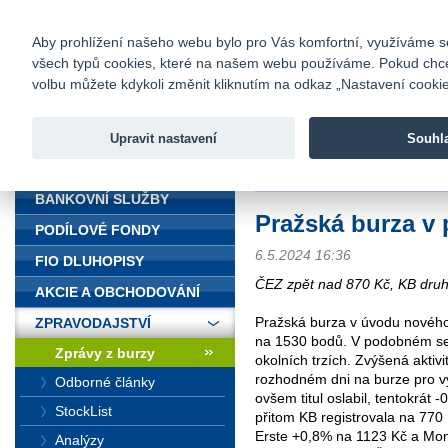
fio@fio.cz
Infomail:
Kontakty
|
Ceník
|
Kariéra
|
Na
Aby prohlížení našeho webu bylo pro Vás komfortní, využíváme sou
všech typů cookies, které na našem webu používáme. Pokud chcete 
Fio banka
volbu můžete kdykoli změnit kliknutím na odkaz „Nastavení cookies
Fio banka j
zprostředko
Upravit nastavení
Souhl
ÚVOD
Úvod
>
Zpravodajství
>
Zprávy z b
BANKOVNÍ SLUŽBY
Pražská burza v 
PODÍLOVÉ FONDY
6.5.2024 16:36
FIO DLUHOPISY
ČEZ zpět nad 870 Kč, KB dru
AKCIE A OBCHODOVÁNÍ
Pražská burza v úvodu nového 
ZPRAVODAJSTVÍ
na 1530 bodů. V podobném se
Zprávy z burzy
okolních trzích. Zvýšená aktivi
rozhodném dni na burze pro vý
Odborné články
ovšem titul oslabil, tentokrát
StockList
přitom KB registrovala na 770 K
Erste +0,8% na 1123 Kč a Mone
Analýzy