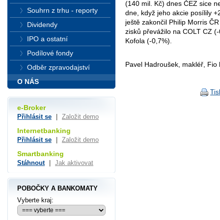
(140 mil. Kč) dnes ČEZ sice nezv
Souhrn z trhu - reporty
dne, když jeho akcie posílily 
ještě zakončil Philip Morris Č
Dividendy
zisků převážilo na COLT CZ (-
IPO a ostatní
Kofola (-0,7%).
Podílové fondy
Pavel Hadroušek, makléř, Fio 
Odběr zpravodajství
O NÁS
Tis
e-Broker
Přihlásit se
|
Založit demo
Internetbanking
Přihlásit se
|
Založit demo
Smartbanking
Stáhnout
|
Jak aktivovat
POBOČKY A BANKOMATY
Vyberte kraj: