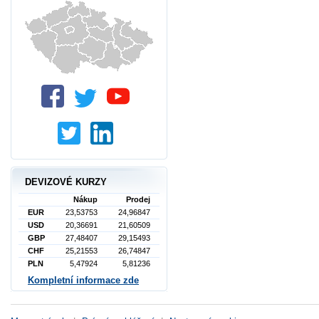
DEVIZOVÉ KURZY
Nákup
Prodej
EUR
23,53753
24,96847
USD
20,36691
21,60509
GBP
27,48407
29,15493
CHF
25,21553
26,74847
PLN
5,47924
5,81236
Kompletní informace zde