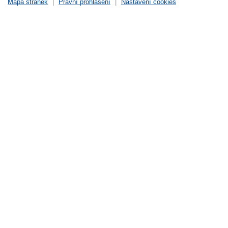
Mapa stránek
|
Právní prohlášení
|
Nastavení cookies