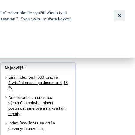
Bezpečnost
Česky
|
English
ím" odsouhlasíte využití všech typů
nastavení". Svou volbu můžete kdykoli
tků a
olečnosti Pivovary CZ
Nejnovější:
Širší index S&P 500 uzavírá
čtvrteční seanci poklesem o -0,18
%.
Německá burza dnes bez
výrazného pohybu, hlavní
pozornost směřovala na kvartální
reporty
Index Dow Jones se drží v
červených úrovních.