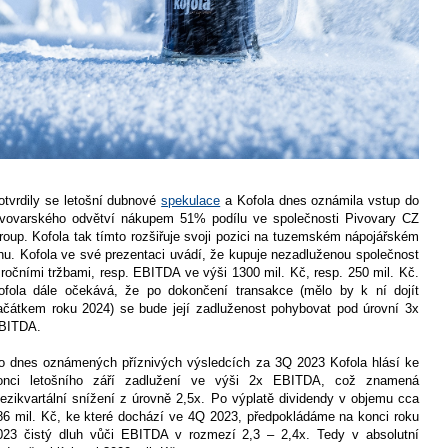
otvrdily se letošní dubnové
spekulace
a Kofola dnes oznámila vstup do
ivovarského odvětví nákupem 51% podílu ve společnosti Pivovary CZ
roup. Kofola tak tímto rozšiřuje svoji pozici na tuzemském nápojářském
rhu. Kofola ve své prezentaci uvádí, že kupuje nezadluženou společnost
 ročními tržbami, resp. EBITDA ve výši 1300 mil. Kč, resp. 250 mil. Kč.
ofola dále očekává, že po dokončení transakce (mělo by k ní dojít
ačátkem roku 2024) se bude její zadluženost pohybovat pod úrovní 3x
BITDA.
o dnes oznámených příznivých výsledcích za 3Q 2023 Kofola hlásí ke
onci letošního září zadlužení ve výši 2x EBITDA, což znamená
ezikvartální snížení z úrovně 2,5x. Po výplatě dividendy v objemu cca
86 mil. Kč, ke které dochází ve 4Q 2023, předpokládáme na konci roku
023 čistý dluh vůči EBITDA v rozmezí 2,3 – 2,4x. Tedy v absolutní