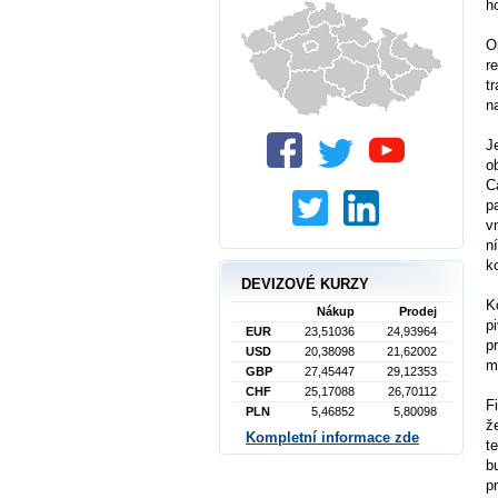
h
O
r
t
n
J
o
C
p
v
n
k
DEVIZOVÉ KURZY
K
Nákup
Prodej
p
EUR
23,51036
24,93964
p
USD
20,38098
21,62002
mi
GBP
27,45447
29,12353
CHF
25,17088
26,70112
F
PLN
5,46852
5,80098
ž
Kompletní informace zde
t
b
p