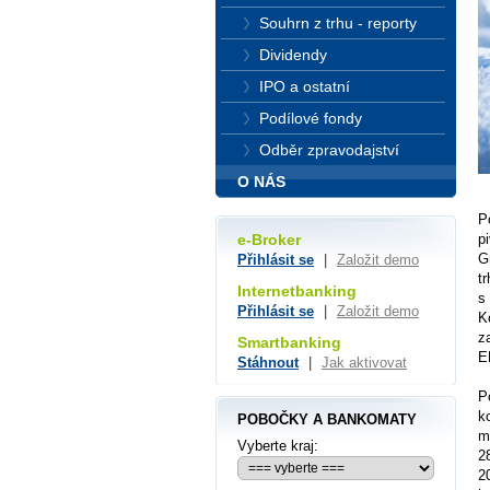
Souhrn z trhu - reporty
Dividendy
IPO a ostatní
Podílové fondy
Odběr zpravodajství
O NÁS
P
p
e-Broker
G
Přihlásit se
|
Založit demo
t
Internetbanking
s
Přihlásit se
|
Založit demo
K
z
Smartbanking
E
Stáhnout
|
Jak aktivovat
P
k
POBOČKY A BANKOMATY
m
Vyberte kraj:
2
2