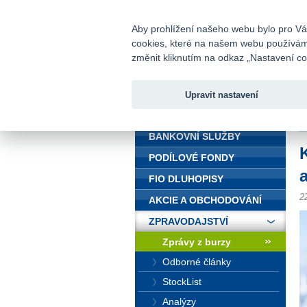
fio@fio.cz
Infomail:
Aby prohlížení našeho webu bylo pro Vás
cookies, které na našem webu používáme.
Fio banka
změnit kliknutím na odkaz „Nastavení coo
Upravit nastavení
ÚVOD
Ú
BANKOVNÍ SLUŽBY
PODÍLOVÉ FONDY
FIO DLUHOPISY
2
AKCIE A OBCHODOVÁNÍ
ZPRAVODAJSTVÍ
Zprávy z burzy
Odborné články
StockList
Analýzy