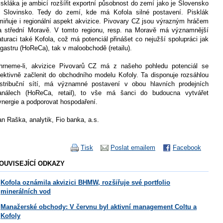
iskláka je ambicí rozšířit exportní působnost do zemí jako je Slovensko
i Slovinsko. Tedy do zemí, kde má Kofola silné postavení. Pisklák
miňuje i regionální aspekt akvizice. Pivovary CZ jsou výrazným hráčem
a střední Moravě. V tomto regionu, resp. na Moravě má významnější
aturaci také Kofola, což má potenciál přinášet co nejužší spolupráci jak
 gastru (HoReCa), tak v maloobchodě (retailu).
hrneme-li, akvizice Pivovarů CZ má z našeho pohledu potenciál se
fektivně začlenit do obchodního modelu Kofoly. Ta disponuje rozsáhlou
istribuční sítí, má významné postavení v obou hlavních prodejních
análech (HoReCa, retail), to vše má šanci do budoucna vytvářet
ynergie a podporovat hospodaření.
an Raška, analytik, Fio banka, a.s.
Tisk
Poslat emailem
Facebook
OUVISEJÍCÍ ODKAZY
Kofola oznámila akvizici BHMW, rozšiřuje své portfolio
minerálních vod
Manažerské obchody: V červnu byl aktivní management Coltu a
Kofoly