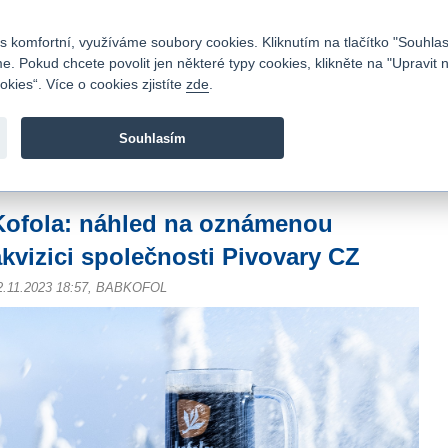
Kontakty
|
Ceník
|
Kariéra
|
Napište nám
|
Časté dotazy
|
Vztahy s investory
|
 komfortní, využíváme soubory cookies. Kliknutím na tlačítko "Souhlas
 Pokud chcete povolit jen některé typy cookies, klikněte na "Upravit 
kies“. Více o cookies zjistíte
zde
.
Fio banka je moderní česká banka. Poskytuje účty bez popla
zprostředkovává investice do cenných papírů.
Souhlasím
vod
>
Zpravodajství
>
Zprávy z burzy
>
Kofola: náhled na oznámenou akvizici sp
Kofola: náhled na oznámenou
akvizici společnosti Pivovary CZ
2.11.2023 18:57, BABKOFOL