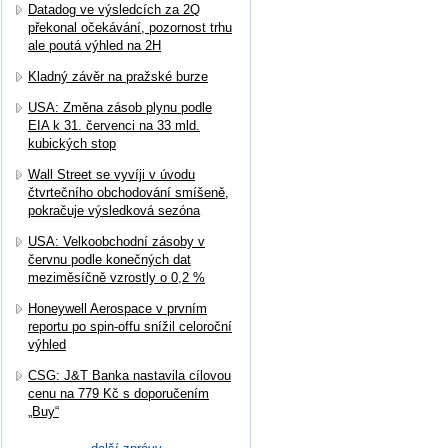
Datadog ve výsledcích za 2Q
překonal očekávání, pozornost trhu
ale poutá výhled na 2H
Kladný závěr na pražské burze
USA: Změna zásob plynu podle
EIA k 31. červenci na 33 mld.
kubických stop
Wall Street se vyvíji v úvodu
čtvrtečního obchodování smíšeně,
pokračuje výsledková sezóna
USA: Velkoobchodní zásoby v
červnu podle konečných dat
meziměsíčně vzrostly o 0,2 %
Honeywell Aerospace v prvním
reportu po spin-offu snížil celoroční
výhled
CSG: J&T Banka nastavila cílovou
cenu na 779 Kč s doporučením
„Buy“