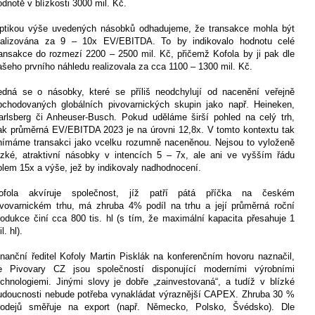
odnotě v blízkosti 3000 mil. Kč.
ptikou výše uvedených násobků odhadujeme, že transakce mohla být
ealizována za 9 – 10x EV/EBITDA. To by indikovalo hodnotu celé
ransakce do rozmezí 2200 – 2500 mil. Kč, přičemž Kofola by ji pak dle
ašeho prvního náhledu realizovala za cca 1100 – 1300 mil. Kč.
edná se o násobky, které se příliš neodchylují od nacenění veřejně
bchodovaných globálních pivovarnických skupin jako např. Heineken,
arlsberg či Anheuser-Busch. Pokud uděláme širší pohled na celý trh,
ak průměrná EV/EBITDA 2023 je na úrovni 12,8x. V tomto kontextu tak
nímáme transakci jako vcelku rozumně naceněnou. Nejsou to vyloženě
ízké, atraktivní násobky v intencích 5 – 7x, ale ani ve vyšším řádu
olem 15x a výše, jež by indikovaly nadhodnocení.
ofola akvíruje společnost, jíž patří pátá příčka na českém
ivovarnickém trhu, má zhruba 4% podíl na trhu a její průměrná roční
rodukce činí cca 800 tis. hl (s tím, že maximální kapacita přesahuje 1
l. hl).
inanční ředitel Kofoly Martin Pisklák na konferenčním hovoru naznačil,
e Pivovary CZ jsou společností disponující moderními výrobními
echnologiemi. Jinými slovy je dobře „zainvestovaná“, a tudíž v blízké
udoucnosti nebude potřeba vynakládat výraznější CAPEX. Zhruba 30 %
rodejů směřuje na export (např. Německo, Polsko, Švédsko). Dle