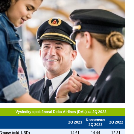
Výsledky společnosti Delta Airlines (DAL) za 2Q 2023
Konsensus
2Q 2023
2Q 2022
2Q 2023
Výnosy
(mld. USD)
14,61
14,44
12,31