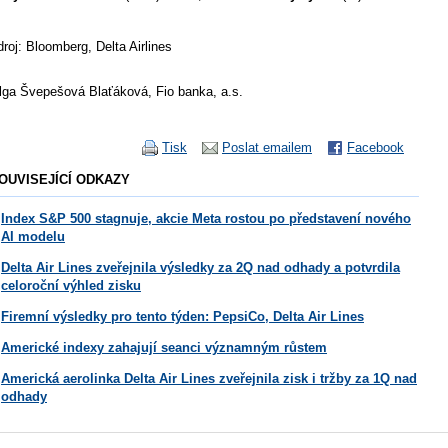
droj: Bloomberg, Delta Airlines
lga Švepešová Blaťáková, Fio banka, a.s.
Tisk
Poslat emailem
Facebook
OUVISEJÍCÍ ODKAZY
Index S&P 500 stagnuje, akcie Meta rostou po představení nového
AI modelu
Delta Air Lines zveřejnila výsledky za 2Q nad odhady a potvrdila
celoroční výhled zisku
Firemní výsledky pro tento týden: PepsiCo, Delta Air Lines
Americké indexy zahajují seanci významným růstem
Americká aerolinka Delta Air Lines zveřejnila zisk i tržby za 1Q nad
odhady