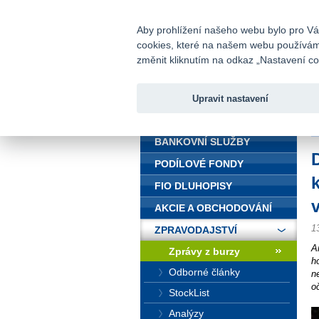
fio@fio.cz
Infomail:
Aby prohlížení našeho webu bylo pro Vás
cookies, které na našem webu používáme.
Fio banka
změnit kliknutím na odkaz „Nastavení coo
Upravit nastavení
ÚVOD
Ú
BANKOVNÍ SLUŽBY
PODÍLOVÉ FONDY
FIO DLUHOPISY
AKCIE A OBCHODOVÁNÍ
1
ZPRAVODAJSTVÍ
A
Zprávy z burzy
h
Odborné články
n
o
StockList
Analýzy