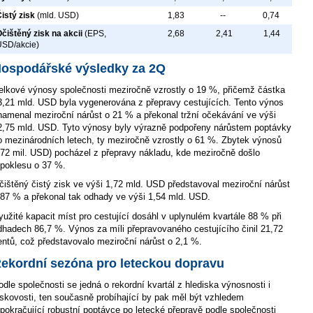
istý zisk
(mld. USD)
1,83
--
0,74
čištěný zisk na akcii
(EPS,
2,68
2,41
1,44
USD/akcie)
ospodářské výsledky za 2Q
elkové výnosy společnosti meziročně vzrostly o 19 %, přičemž částka
3,21 mld. USD byla vygenerována z přepravy cestujících. Tento výnos
namenal meziroční nárůst o 21 % a překonal tržní očekávání ve výši
2,75 mld. USD. Tyto výnosy byly výrazně podpořeny nárůstem poptávky
o mezinárodních letech, ty meziročně vzrostly o 61 %. Zbytek výnosů
172 mil. USD) pocházel z přepravy nákladu, kde meziročně došlo
 poklesu o 37 %.
čištěný čistý zisk ve výši 1,72 mld. USD představoval meziroční nárůst
 87 % a překonal tak odhady ve výši 1,54 mld. USD.
yužité kapacit míst pro cestující dosáhl v uplynulém kvartále 88 % při
dhadech 86,7 %. Výnos za míli přepravovaného cestujícího činil 21,72
entů, což představovalo meziroční nárůst o 2,1 %.
ekordní sezóna pro leteckou dopravu
odle společnosti se jedná o rekordní kvartál z hlediska výnosnosti i
iskovosti, ten současně probíhající by pak měl být vzhledem
 pokračující robustní poptávce po letecké přepravě podle společnosti