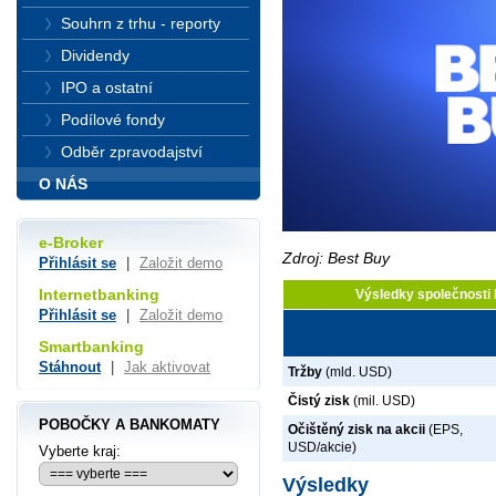
Souhrn z trhu - reporty
Dividendy
IPO a ostatní
Podílové fondy
Odběr zpravodajství
O NÁS
e-Broker
Zdroj: Best Buy
Přihlásit se
|
Založit demo
Internetbanking
Výsledky společnosti
Přihlásit se
|
Založit demo
Smartbanking
Stáhnout
|
Jak aktivovat
Tržby
(mld. USD)
Čistý zisk
(mil. USD)
POBOČKY A BANKOMATY
Očištěný zisk na akcii
(EPS,
USD/akcie)
Vyberte kraj:
Výsledky