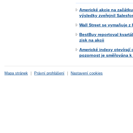
Americké akcie na začátku
výsledky zveřejnil Salesfor
Wall Street se vymaňuje z 
BestBuy reportoval kvartál
zisk na akcii
Americké indexy otevírají
pozornost je směřována k 
Mapa stránek
|
Právní prohlášení
|
Nastavení cookies