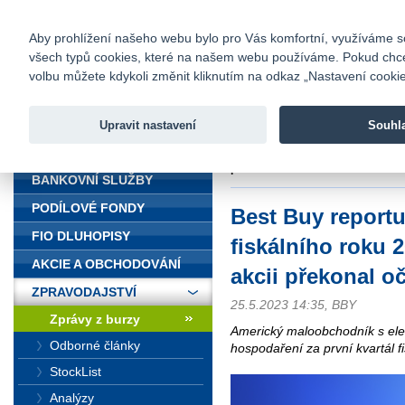
fio@fio.cz
Infomail:
Kontakty
|
Ceník
|
Kariéra
|
Na
Aby prohlížení našeho webu bylo pro Vás komfortní, využíváme sou
všech typů cookies, které na našem webu používáme. Pokud chcete 
Fio banka
volbu můžete kdykoli změnit kliknutím na odkaz „Nastavení cookies
Fio banka j
zprostředko
Upravit nastavení
Souhl
ÚVOD
Úvod
>
Zpravodajství
>
Zprávy z b
překonal očekávání
BANKOVNÍ SLUŽBY
PODÍLOVÉ FONDY
Best Buy reportu
FIO DLUHOPISY
fiskálního roku 2
AKCIE A OBCHODOVÁNÍ
akcii překonal o
ZPRAVODAJSTVÍ
25.5.2023 14:35, BBY
Zprávy z burzy
Americký maloobchodník s elek
Odborné články
hospodaření za první kvartál f
StockList
Analýzy