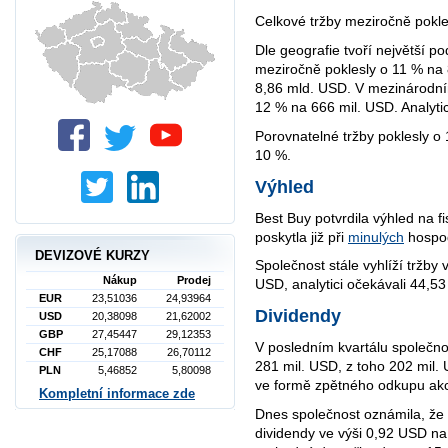
Celkové tržby meziročně pokle
Dle geografie tvoří největší p
meziročně poklesly o 11 % na 
8,86 mld. USD. V mezinárodním
12 % na 666 mil. USD. Analyti
Porovnatelné tržby poklesly o 
10 %.
Výhled
Best Buy potvrdila výhled na f
poskytla již při
minulých
hospod
DEVIZOVÉ KURZY
Společnost stále vyhlíží tržby
Nákup
Prodej
USD, analytici očekávali 44,5
EUR
23,51036
24,93964
Dividendy
USD
20,38098
21,62002
GBP
27,45447
29,12353
V posledním kvartálu společno
CHF
25,17088
26,70112
281 mil. USD, z toho 202 mil.
PLN
5,46852
5,80098
ve formě zpětného odkupu akc
Kompletní informace zde
Dnes společnost oznámila, že r
dividendy ve výši 0,92 USD na