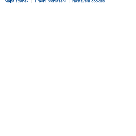
Mapa stránek
|
Právní prohlášení
|
Nastavení cookies