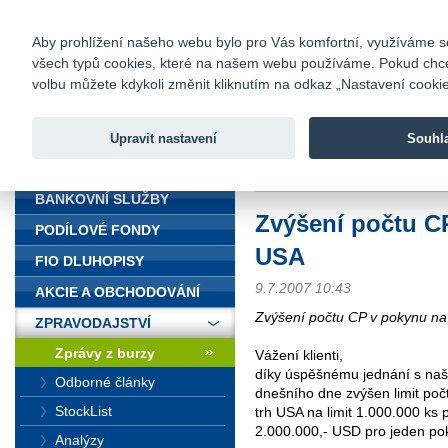
fio@fio.cz
Infomail:
Kontakty
|
Ceník
|
Kariéra
|
Na
Aby prohlížení našeho webu bylo pro Vás komfortní, využíváme sou
všech typů cookies, které na našem webu používáme. Pokud chcete 
Fio banka
volbu můžete kdykoli změnit kliknutím na odkaz „Nastavení cookies
Fio banka j
zprostředko
Upravit nastavení
Souhl
ÚVOD
Úvod
>
Zpravodajství
>
Zprávy z b
BANKOVNÍ SLUŽBY
Zvýšení počtu C
PODÍLOVÉ FONDY
USA
FIO DLUHOPISY
9.7.2007 10:43
AKCIE A OBCHODOVÁNÍ
Zvýšení počtu CP v pokynu na
ZPRAVODAJSTVÍ
Zprávy z burzy
Vážení klienti,
díky úspěšnému jednání s na
Odborné články
dnešního dne zvýšen limit poč
StockList
trh USA na limit 1.000.000 ks 
2.000.000,- USD pro jeden po
Analýzy