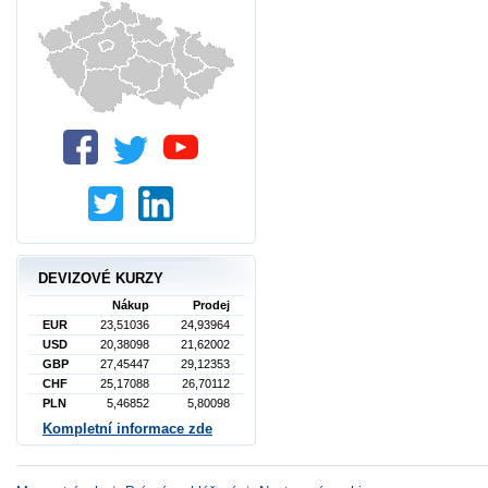
DEVIZOVÉ KURZY
Nákup
Prodej
EUR
23,51036
24,93964
USD
20,38098
21,62002
GBP
27,45447
29,12353
CHF
25,17088
26,70112
PLN
5,46852
5,80098
Kompletní informace zde