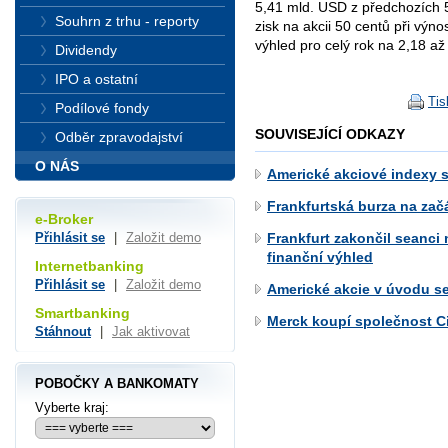
5,41 mld. USD z předchozích 5
Souhrn z trhu - reporty
zisk na akcii 50 centů při výn
výhled pro celý rok na 2,18 až
Dividendy
IPO a ostatní
Tis
Podílové fondy
SOUVISEJÍCÍ ODKAZY
Odběr zpravodajství
O NÁS
Americké akciové indexy 
Frankfurtská burza na zač
e-Broker
Frankfurt zakončil seanci
Přihlásit se
|
Založit demo
finanční výhled
Internetbanking
Přihlásit se
|
Založit demo
Americké akcie v úvodu se
Smartbanking
Merck koupí společnost Ci
Stáhnout
|
Jak aktivovat
POBOČKY A BANKOMATY
Vyberte kraj: