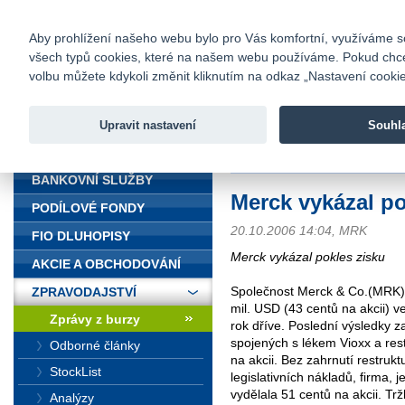
fio@fio.cz
Infomail:
Kontakty
|
Ceník
|
Kariéra
|
Na
Aby prohlížení našeho webu bylo pro Vás komfortní, využíváme sou
všech typů cookies, které na našem webu používáme. Pokud chcete 
Fio banka
volbu můžete kdykoli změnit kliknutím na odkaz „Nastavení cookies
Fio banka j
zprostředko
Upravit nastavení
Souhl
ÚVOD
Úvod
>
Zpravodajství
>
Zprávy z b
BANKOVNÍ SLUŽBY
Merck vykázal po
PODÍLOVÉ FONDY
20.10.2006 14:04, MRK
FIO DLUHOPISY
Merck vykázal pokles zisku
AKCIE A OBCHODOVÁNÍ
Společnost Merck & Co.(MRK) 
ZPRAVODAJSTVÍ
mil. USD (43 centů na akcii) 
Zprávy z burzy
rok dříve. Poslední výsledky z
spojených s lékem Vioxx a rest
Odborné články
na akcii. Bez zahrnutí restruk
StockList
legislativních nákladů, firma, 
vydělala 51 centů na akcii. Tr
Analýzy