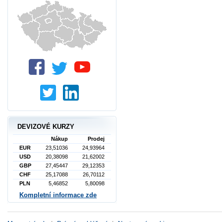
DEVIZOVÉ KURZY
Nákup
Prodej
EUR
23,51036
24,93964
USD
20,38098
21,62002
GBP
27,45447
29,12353
CHF
25,17088
26,70112
PLN
5,46852
5,80098
Kompletní informace zde