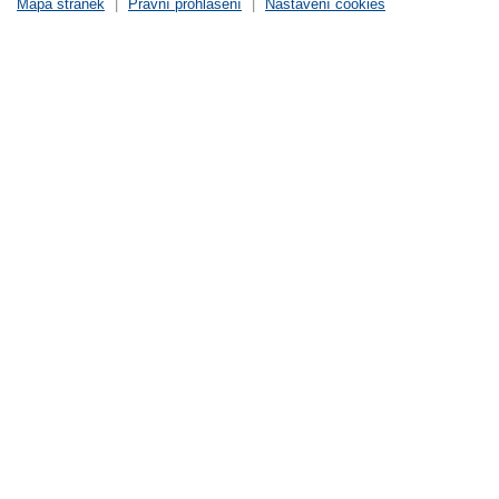
Mapa stránek
|
Právní prohlášení
|
Nastavení cookies