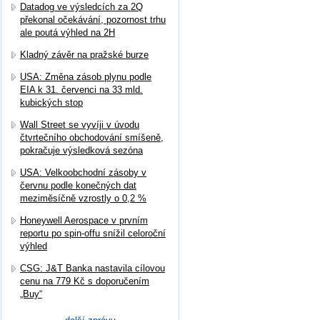
Datadog ve výsledcích za 2Q
překonal očekávání, pozornost trhu
ale poutá výhled na 2H
Kladný závěr na pražské burze
USA: Změna zásob plynu podle
EIA k 31. červenci na 33 mld.
kubických stop
Wall Street se vyvíji v úvodu
čtvrtečního obchodování smíšeně,
pokračuje výsledková sezóna
USA: Velkoobchodní zásoby v
červnu podle konečných dat
meziměsíčně vzrostly o 0,2 %
Honeywell Aerospace v prvním
reportu po spin-offu snížil celoroční
výhled
CSG: J&T Banka nastavila cílovou
cenu na 779 Kč s doporučením
„Buy“