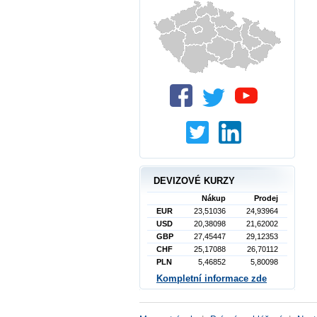
DEVIZOVÉ KURZY
Nákup
Prodej
EUR
23,51036
24,93964
USD
20,38098
21,62002
GBP
27,45447
29,12353
CHF
25,17088
26,70112
PLN
5,46852
5,80098
Kompletní informace zde