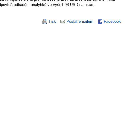
dpovídá odhadům analytiků ve výši 1,98 USD na akcii.
Tisk
Poslat emailem
Facebook