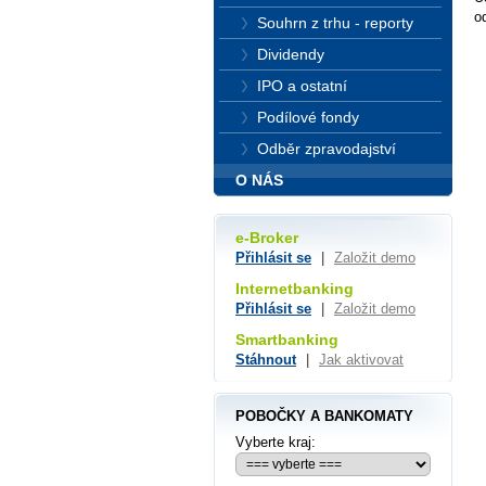
o
Souhrn z trhu - reporty
Dividendy
IPO a ostatní
Podílové fondy
Odběr zpravodajství
O NÁS
e-Broker
Přihlásit se
|
Založit demo
Internetbanking
Přihlásit se
|
Založit demo
Smartbanking
Stáhnout
|
Jak aktivovat
POBOČKY A BANKOMATY
Vyberte kraj: