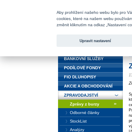
fio@fio.cz
Infomail:
Aby prohlížení našeho webu bylo pro Vás
cookies, které na našem webu používáme.
Fio banka
změnit kliknutím na odkaz „Nastavení coo
Upravit nastavení
ÚVOD
Ú
BANKOVNÍ SLUŽBY
PODÍLOVÉ FONDY
1
FIO DLUHOPISY
Z
AKCIE A OBCHODOVÁNÍ
S
ZPRAVODAJSTVÍ
k
Zprávy z burzy
c
P
Odborné články
n
p
StockList
v
Analýzy
U