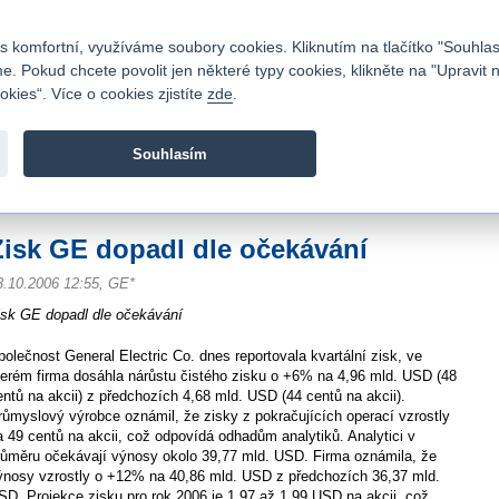
Kontakty
|
Ceník
|
Kariéra
|
Napište nám
|
Časté dotazy
|
Vztahy s investory
|
 komfortní, využíváme soubory cookies. Kliknutím na tlačítko "Souhlas
 Pokud chcete povolit jen některé typy cookies, klikněte na "Upravit 
kies“. Více o cookies zjistíte
zde
.
Fio banka je moderní česká banka. Poskytuje účty bez popla
zprostředkovává investice do cenných papírů.
Souhlasím
vod
>
Zpravodajství
>
Zprávy z burzy
>
Zisk GE dopadl dle očekávání
Zisk GE dopadl dle očekávání
3.10.2006 12:55, GE*
isk GE dopadl dle očekávání
polečnost General Electric Co. dnes reportovala kvartální zisk, ve
terém firma dosáhla nárůstu čistého zisku o +6% na 4,96 mld. USD (48
entů na akcii) z předchozích 4,68 mld. USD (44 centů na akcii).
růmyslový výrobce oznámil, že zisky z pokračujících operací vzrostly
a 49 centů na akcii, což odpovídá odhadům analytiků. Analytici v
růměru očekávají výnosy okolo 39,77 mld. USD. Firma oznámila, že
ýnosy vzrostly o +12% na 40,86 mld. USD z předchozích 36,37 mld.
SD. Projekce zisku pro rok 2006 je 1,97 až 1,99 USD na akcii, což