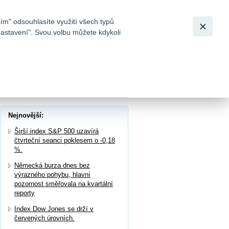
Bezpečnost
Česky
|
English
ím" odsouhlasíte využití všech typů
nastavení". Svou volbu můžete kdykoli
tků a
Nejnovější:
Širší index S&P 500 uzavírá
čtvrteční seanci poklesem o -0,18
%.
Německá burza dnes bez
výrazného pohybu, hlavní
pozornost směřovala na kvartální
reporty
Index Dow Jones se drží v
červených úrovních.