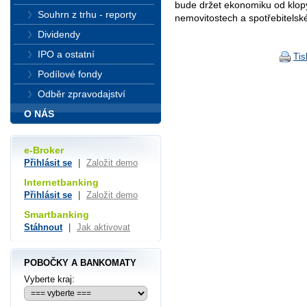
bude držet ekonomiku od klopý
Souhrn z trhu - reporty
nemovitostech a spotřebitelské
Dividendy
IPO a ostatní
Tis
Podílové fondy
Odběr zpravodajství
O NÁS
e-Broker
Přihlásit se
|
Založit demo
Internetbanking
Přihlásit se
|
Založit demo
Smartbanking
Stáhnout
|
Jak aktivovat
POBOČKY A BANKOMATY
Vyberte kraj: