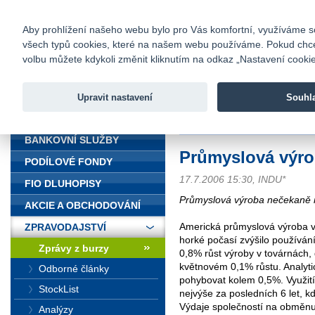
fio@fio.cz
Infomail:
Kontakty
|
Ceník
|
Kariéra
|
Na
Aby prohlížení našeho webu bylo pro Vás komfortní, využíváme sou
všech typů cookies, které na našem webu používáme. Pokud chcete 
Fio banka
volbu můžete kdykoli změnit kliknutím na odkaz „Nastavení cookies
Fio banka j
zprostředko
Upravit nastavení
Souhl
ÚVOD
Úvod
>
Zpravodajství
>
Zprávy z b
BANKOVNÍ SLUŽBY
Průmyslová výro
PODÍLOVÉ FONDY
17.7.2006 15:30, INDU*
FIO DLUHOPISY
Průmyslová výroba nečekaně r
AKCIE A OBCHODOVÁNÍ
Americká průmyslová výroba v
ZPRAVODAJSTVÍ
horké počasí zvýšilo používání 
Zprávy z burzy
0,8% růst výroby v továrnách, 
květnovém 0,1% růstu. Analytic
Odborné články
pohybovat kolem 0,5%. Využití
StockList
nejvýše za posledních 6 let, k
Výdaje společností na obměnu 
Analýzy