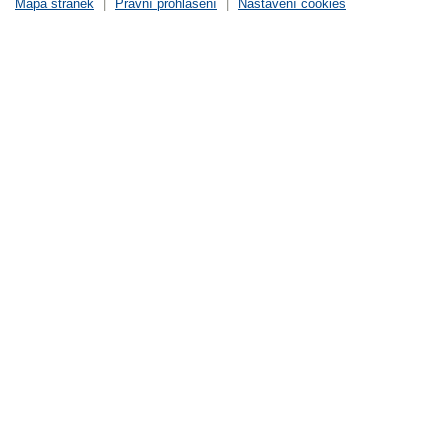
Mapa stránek
|
Právní prohlášení
|
Nastavení cookies