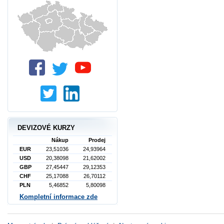
DEVIZOVÉ KURZY
Nákup
Prodej
EUR
23,51036
24,93964
USD
20,38098
21,62002
GBP
27,45447
29,12353
CHF
25,17088
26,70112
PLN
5,46852
5,80098
Kompletní informace zde