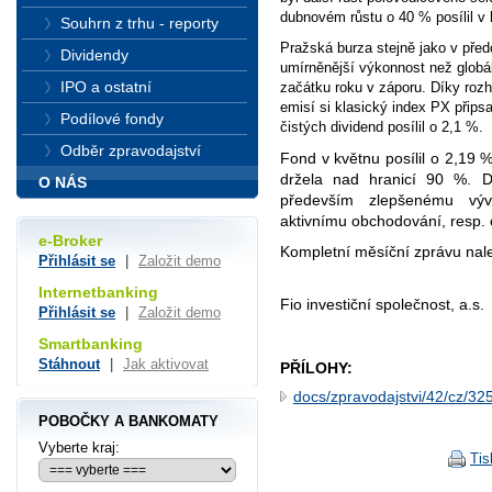
dubnovém růstu o 40 % posílil v 
Souhrn z trhu - reporty
Pražská burza stejně jako v pře
Dividendy
umírněnější výkonnost než globál
IPO a ostatní
začátku roku v záporu. Díky roz
emisí si klasický index PX přips
Podílové fondy
čistých dividend posílil o 2,1 %.
Odběr zpravodajství
Fond v květnu posílil o 2,19 %
držela nad hranicí 90 %. D
O NÁS
především zlepšenému výv
aktivnímu obchodování, resp.
e-Broker
Kompletní měsíční zprávu na
Přihlásit se
|
Založit demo
Internetbanking
Fio investiční společnost, a.s.
Přihlásit se
|
Založit demo
Smartbanking
Stáhnout
|
Jak aktivovat
PŘÍLOHY:
docs/zpravodajstvi/42/cz
POBOČKY A BANKOMATY
Vyberte kraj:
Tis