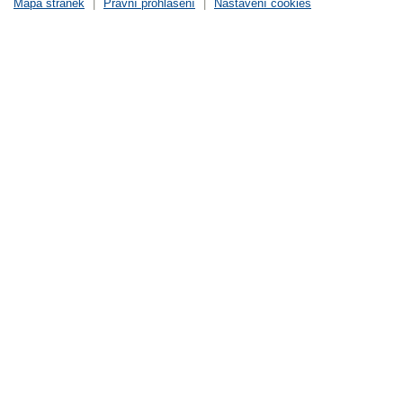
Mapa stránek
|
Právní prohlášení
|
Nastavení cookies