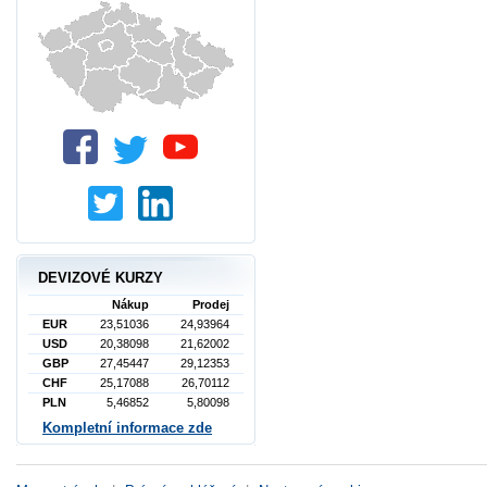
DEVIZOVÉ KURZY
Nákup
Prodej
EUR
23,51036
24,93964
USD
20,38098
21,62002
GBP
27,45447
29,12353
CHF
25,17088
26,70112
PLN
5,46852
5,80098
Kompletní informace zde