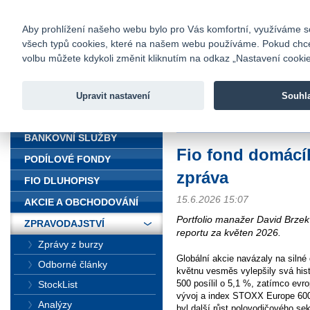
fio@fio.cz
Infomail:
Kontakty
|
Ceník
|
Kariéra
|
Na
Aby prohlížení našeho webu bylo pro Vás komfortní, využíváme sou
všech typů cookies, které na našem webu používáme. Pokud chcete 
Fio banka
volbu můžete kdykoli změnit kliknutím na odkaz „Nastavení cookies
Fio banka j
zprostředko
Upravit nastavení
Souhl
ÚVOD
Úvod
>
Zpravodajství
>
Fio fond d
BANKOVNÍ SLUŽBY
Fio fond domácíh
PODÍLOVÉ FONDY
zpráva
FIO DLUHOPISY
15.6.2026 15:07
AKCIE A OBCHODOVÁNÍ
Portfolio manažer David Brzek 
ZPRAVODAJSTVÍ
reportu za květen 2026.
Zprávy z burzy
Globální akcie navázaly na silné
Odborné články
květnu vesměs vylepšily svá hi
500 posílil o 5,1 %, zatímco evr
StockList
vývoj a index STOXX Europe 600
Analýzy
byl další růst polovodičového sek