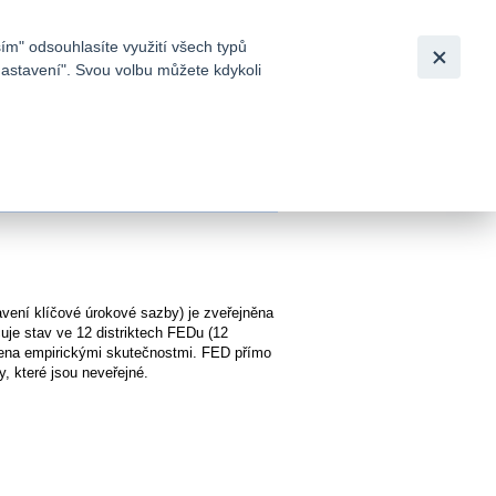
Bezpečnost
Česky
|
English
ím" odsouhlasíte využití všech typů
nastavení". Svou volbu můžete kdykoli
tků a
ení klíčové úrokové sazby) je zveřejněna
uje stav ve 12 distriktech FEDu (12
pořena empirickými skutečnostmi. FED přímo
, které jsou neveřejné.