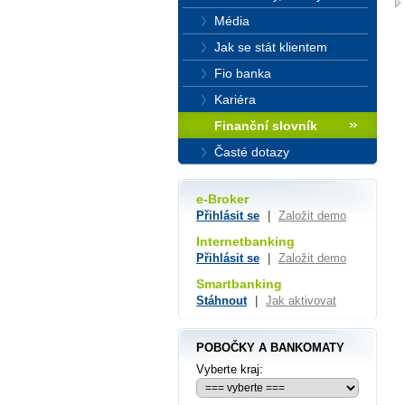
Média
Jak se stát klientem
Fio banka
Kariéra
Finanční slovník
Časté dotazy
e-Broker
Přihlásit se
|
Založit demo
Internetbanking
Přihlásit se
|
Založit demo
Smartbanking
Stáhnout
|
Jak aktivovat
POBOČKY A BANKOMATY
Vyberte kraj: