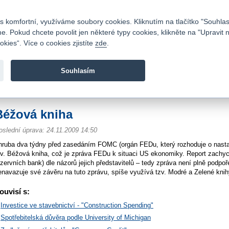
Kontakty
|
Ceník
|
Kariéra
|
Napište nám
|
Časté dotazy
|
Vztahy s investory
|
 komfortní, využíváme soubory cookies. Kliknutím na tlačítko "Souhlas
 Pokud chcete povolit jen některé typy cookies, klikněte na "Upravit 
kies“. Více o cookies zjistíte
zde
.
Fio banka je moderní česká banka. Poskytuje účty bez popla
zprostředkovává investice do cenných papírů.
Souhlasím
vod
>
O nás
>
Finanční slovník
>
Béžová kniha
Béžová kniha
oslední úprava: 24.11.2009 14:50
hruba dva týdny před zasedáním FOMC (orgán FEDu, který rozhoduje o nastav
zv. Béžová kniha, což je zpráva FEDu k situaci US ekonomiky. Report zachyc
ezervních bank) dle názorů jejich představitelů – tedy zpráva není plně pod
enavazuje své závěru na tuto zprávu, spíše využívá tzv. Modré a Zelené knihy
ouvisí s:
Investice ve stavebnictví - "Construction Spending"
Spotřebitelská důvěra podle University of Michigan