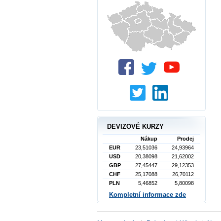
DEVIZOVÉ KURZY
Nákup
Prodej
EUR
23,51036
24,93964
USD
20,38098
21,62002
GBP
27,45447
29,12353
CHF
25,17088
26,70112
PLN
5,46852
5,80098
Kompletní informace zde