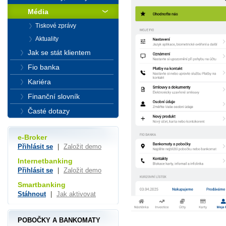
Média
Tiskové zprávy
Aktuality
Jak se stát klientem
Fio banka
Kariéra
Finanční slovník
Časté dotazy
e-Broker
Přihlásit se
|
Založit demo
Internetbanking
Přihlásit se
|
Založit demo
Smartbanking
Stáhnout
|
Jak aktivovat
POBOČKY A BANKOMATY