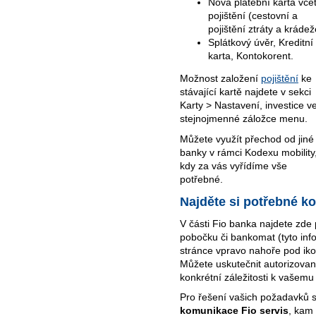
Nová platební karta vče
pojištění (cestovní a
pojištění ztráty a krádež
Splátkový úvěr, Kreditní
karta, Kontokorent.
Možnost založení
pojištění
ke
stávající kartě najdete v sekci
Karty > Nastavení, investice v
stejnojmenné záložce menu.
Můžete využít přechod od jiné
banky v rámci Kodexu mobility
kdy za vás vyřídíme vše
potřebné.
Najděte si potřebné k
V části Fio banka najdete zde 
pobočku či bankomat (tyto info
stránce vpravo nahoře pod iko
Můžete uskutečnit autorizovaný
konkrétní záležitosti k vašemu
Pro řešení vašich požadavků s
komunikace Fio servis
, kam 