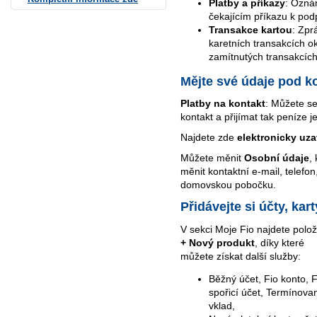
Platby a příkazy
: Ozná
čekajícím příkazu k pod
Transakce kartou
: Zpr
karetních transakcích o
zamítnutých transakcích
Mějte své údaje pod k
Platby na kontakt
: Můžete se
kontakt a přijímat tak peníze j
Najdete zde
elektronicky uz
Můžete měnit
Osobní údaje
,
měnit kontaktní e-mail, telef
domovskou pobočku.
Přidávejte si účty, ka
V sekci Moje Fio najdete polo
+ Nový produkt
, díky které
můžete získat další služby:
Běžný účet, Fio konto, F
spořicí účet, Termínova
vklad,