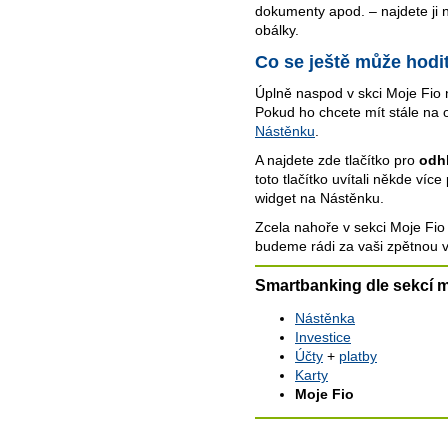
dokumenty apod. – najdete ji
obálky.
Co se ještě může hodi
Úplně naspod v skci Moje Fio 
Pokud ho chcete mít stále na 
Nástěnku
.
A najdete zde tlačítko pro
odh
toto tlačítko uvítali někde více
widget na Nástěnku.
Zcela nahoře v sekci Moje Fi
budeme rádi za vaši zpětnou 
Smartbanking dle sekcí 
Nástěnka
Investice
Účty
+
platby
Karty
Moje Fio