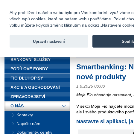
fio@fio.cz
Infomail:
Kontakty
|
Ceník
|
Kariéra
|
Na
Aby prohlížení našeho webu bylo pro Vás komfortní, využíváme sou
všech typů cookies, které na našem webu používáme. Pokud chcete 
Fio banka
volbu můžete kdykoli změnit kliknutím na odkaz „Nastavení cookies
Fio banka j
zprostředko
Upravit nastavení
Souhl
ÚVOD
Úvod
>
O nás
>
Média
>
Aktuality
BANKOVNÍ SLUŽBY
Smartbanking: Na
PODÍLOVÉ FONDY
nové produkty
FIO DLUHOPISY
1.8.2025 00:00
AKCIE A OBCHODOVÁNÍ
Moje Fio obsahuje nastavení, 
ZPRAVODAJSTVÍ
O NÁS
V sekci Moje Fio najdete možn
ale i svého produktového portf
Kontakty
Nastavte si aplikaci, j
Napište nám
Dokumenty, ceníky