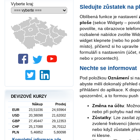
Vyberte kraj:
Sledujte zůstatek na p
Oblíbená funkce je nastavení
ploše
(sekce Widgety – povolit
povolíte, na obrazovce telefon
rozbalené nabídce zvolíte Wi
widget klepnete (nebo ho pod
místo), přičemž si ho upravít
formuláři s nastavením (účet, 
nebo v procentech).
Nechte se informovat
Pod položkou
Oznámení
si na
abyste měli dokonalý přehled 
přihlášení do aplikace. K dispo
upozornění, a to formou push 
DEVIZOVÉ KURZY
Nákup
Prodej
Změna na účtu
: Možno
EUR
23,51036
24,93964
nebo při pohybu nad mini
USD
20,38098
21,62002
Zůstatky
: Lze zasílat 
GBP
27,45447
29,12353
zvolené frekvenci (denní,
CHF
25,17088
26,70112
nebo když zůstatek pře
PLN
5,46852
5,80098
ni klesne.
Kompletní informace zde