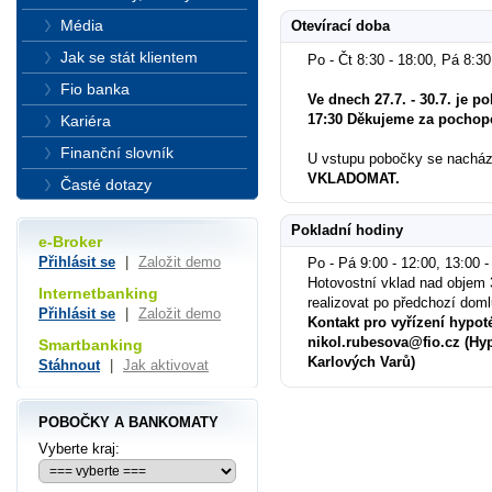
Média
Otevírací doba
Jak se stát klientem
Po - Čt 8:30 - 18:00, Pá 8:30
Fio banka
Ve dnech 27.7. - 30.7. je p
17:30 Děkujeme za pochop
Kariéra
Finanční slovník
U vstupu pobočky se nachá
VKLADOMAT.
Časté dotazy
Pokladní hodiny
e-Broker
Přihlásit se
|
Založit demo
Po - Pá 9:00 - 12:00, 13:00 -
Hotovostní vklad nad objem 
Internetbanking
realizovat po předchozí dom
Přihlásit se
|
Založit demo
Kontakt pro vyřízení hypot
nikol.rubesova@fio.cz (Hyp
Smartbanking
Karlových Varů)
Stáhnout
|
Jak aktivovat
POBOČKY A BANKOMATY
Vyberte kraj: