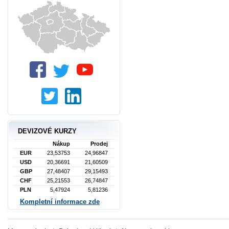
DEVIZOVÉ KURZY
Nákup
Prodej
EUR
23,53753
24,96847
USD
20,36691
21,60509
GBP
27,48407
29,15493
CHF
25,21553
26,74847
PLN
5,47924
5,81236
Kompletní informace zde