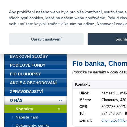
fio@fio.cz
Infomail:
Kontakty
|
Ceník
|
Kariéra
|
Na
Aby prohlížení našeho webu bylo pro Vás komfortní, využíváme sou
všech typů cookies, které na našem webu používáme. Pokud chcete 
Fio banka
volbu můžete kdykoli změnit kliknutím na odkaz „Nastavení cookies
Fio banka j
zprostředko
Upravit nastavení
Souhl
ÚVOD
Úvod
>
O nás
>
Kontakty
>
Chomut
BANKOVNÍ SLUŽBY
Fio banka, Cho
PODÍLOVÉ FONDY
Pobočka se nachází v dolní část
FIO DLUHOPISY
AKCIE A OBCHODOVÁNÍ
Kontakty
ZPRAVODAJSTVÍ
Ulice:
náměstí 1. máj
Město:
Chomutov, 430
O NÁS
GPS:
50°27'36.809"N
Kontakty
Tel:
224 346 984 - 
Napište nám
E-mail:
chomutov@fio.
Dokumenty, ceníky