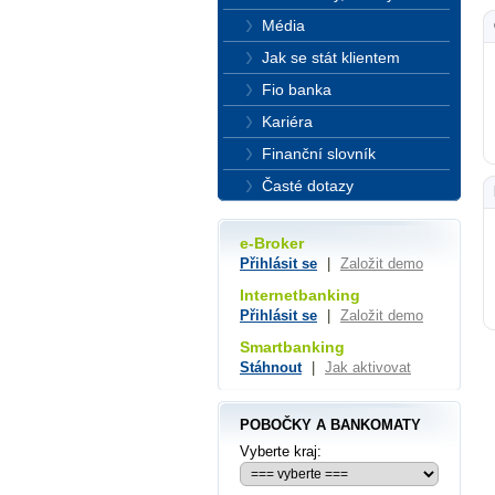
Média
Jak se stát klientem
Fio banka
Kariéra
Finanční slovník
Časté dotazy
e-Broker
Přihlásit se
|
Založit demo
Internetbanking
Přihlásit se
|
Založit demo
Smartbanking
Stáhnout
|
Jak aktivovat
POBOČKY A BANKOMATY
Vyberte kraj: