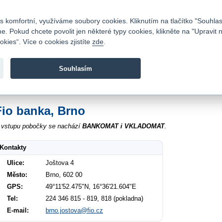
Kontakty
|
Ceník
|
Kariéra
|
Napište nám
|
Časté dotazy
|
Vztahy s investory
|
 komfortní, využíváme soubory cookies. Kliknutím na tlačítko "Souhlas
 Pokud chcete povolit jen některé typy cookies, klikněte na "Upravit 
kies“. Více o cookies zjistíte
zde
.
Fio banka je moderní česká banka. Poskytuje účty bez popla
zprostředkovává investice do cenných papírů.
Souhlasím
vod
>
O nás
>
Kontakty
>
Brno Joštova 4
Fio banka, Brno
 vstupu pobočky se nachází
BANKOMAT i VKLADOMAT
.
Kontakty
Ulice:
Joštova 4
Město:
Brno, 602 00
GPS:
49°11'52.475"N, 16°36'21.604"E
Tel:
224 346 815 - 819, 818 (pokladna)
E-mail:
brno.jostova@fio.cz