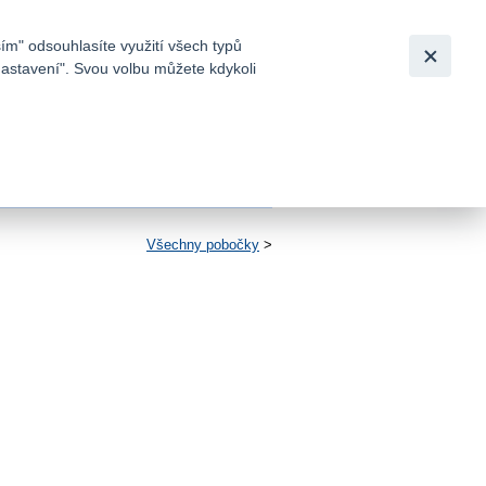
Bezpečnost
Česky
|
English
ím" odsouhlasíte využití všech typů
nastavení". Svou volbu můžete kdykoli
tků a
Všechny pobočky
>