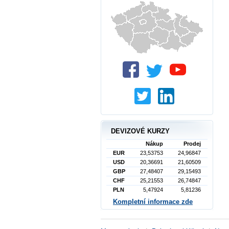
DEVIZOVÉ KURZY
Nákup
Prodej
EUR
23,53753
24,96847
USD
20,36691
21,60509
GBP
27,48407
29,15493
CHF
25,21553
26,74847
PLN
5,47924
5,81236
Kompletní informace zde