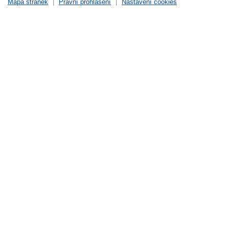
Mapa stránek
|
Právní prohlášení
|
Nastavení cookies