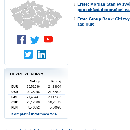
Erste: Morgan Stanley zvy
ponechává doporučení na 
Erste Group Bank: Citi zv
150 EUR
DEVIZOVÉ KURZY
Nákup
Prodej
EUR
23,51036
24,93964
USD
20,38098
21,62002
GBP
27,45447
29,12353
CHF
25,17088
26,70112
PLN
5,46852
5,80098
Kompletní informace zde