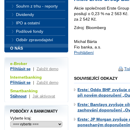
Souhrn z trhu - reporty
Akcie společnosti Erste Gro
posilují o 0,23 % na 2 563 K
Dividendy
za 2 542 Kč.
IPO a ostatní
Zdroj: Bloomberg
Podílové fondy
Odběr zpravodajství
Michal Bárta
Fio banka, a.s.
O NÁS
Prohlášení
e-Broker
Tis
Přihlásit se
|
Založit demo
Internetbanking
SOUVISEJÍCÍ ODKAZY
Přihlásit se
|
Založit demo
Erste: Oddo BHF zvyšuje c
Smartbanking
při novém doporučení „Ou
Stáhnout
|
Jak aktivovat
Erste: Barclays zvyšuje c
zachování doporučení „O
POBOČKY A BANKOMATY
Vyberte kraj:
Erste: JP Morgan zvyšuje 
ponechaným doporučením