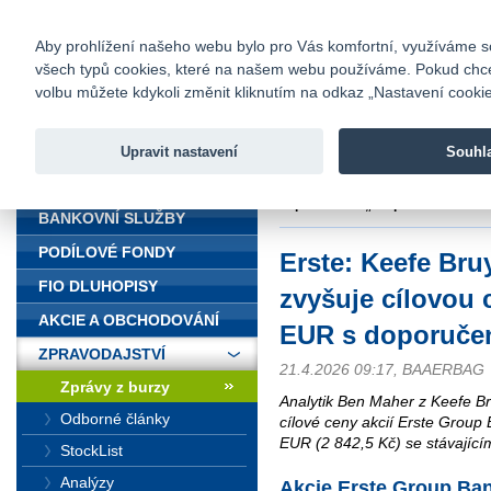
fio@fio.cz
Infomail:
Kontakty
|
Ceník
|
Kariéra
|
Na
Aby prohlížení našeho webu bylo pro Vás komfortní, využíváme sou
všech typů cookies, které na našem webu používáme. Pokud chcete 
Fio banka
volbu můžete kdykoli změnit kliknutím na odkaz „Nastavení cookies
Fio banka j
zprostředko
Upravit nastavení
Souhl
ÚVOD
Úvod
>
Zpravodajství
>
Zprávy z b
doporučením „Outperform“
BANKOVNÍ SLUŽBY
PODÍLOVÉ FONDY
Erste: Keefe Br
FIO DLUHOPISY
zvyšuje cílovou 
AKCIE A OBCHODOVÁNÍ
EUR s doporuče
ZPRAVODAJSTVÍ
21.4.2026 09:17, BAAERBAG
Zprávy z burzy
Analytik Ben Maher z Keefe Br
Odborné články
cílové ceny akcií Erste Group
EUR (2 842,5 Kč) se stávajíc
StockList
Analýzy
Akcie Erste Group Ba